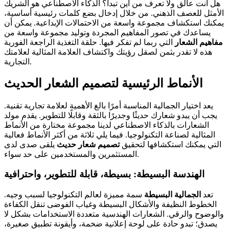
هل أنت عالق ولا تعرف من أين تبدأ؟ الذكاء الاصطناعي هو الشريك
الأمثل للعصف الذهني. من خلال إدخال بضع كلمات رئيسية أساسية،
يمكنك استكشاف مجموعة واسعة من الاحتمالات الإبداعية. يمكن أن
يساعدك في تصور المفاهيم المجردة وتوليد مجموعة واسعة من
مفاهيم الشعار
التي ربما لم تفكر فيها. حلقة التغذية الراجعة الفورية
هذه لا تقدر بثمن لصقل رؤيتك واكتشاف العلامة المثالية لعلامتك
التجارية.
الأنماط الرئيسية لتصميم الشعار الحديث
يعد اختيار الجمالية المناسبة أمرًا بالغ الأهمية لعلامة تجارية تقنية.
يجب أن يبدو شعارك حديثًا وجديرًا بالثقة وقابلًا للتطوير. يقدم مولد
الشعارات بالذكاء الاصطناعي لدينا مجموعة مختارة من الأنماط
المثالية لصناعة التكنولوجيا. فيما يلي ثلاثة من أكثر الأنماط فعالية
التي يمكنك استكشافها لتحقيق
تصميم شعار حديث
يلقى صدى لدى
المستثمرين والمستخدمين على حد سواء.
الهندسة البسيطة: بسيطة، قابلة للتطوير، واحترافية
تعد
الجمالية البسيطة
سمة مميزة لعالم التكنولوجيا لسبب وجيه.
الخطوط النظيفة والأشكال البسيطة وغياب الفوضى تنقل الكفاءة
والوضوح والرقي. الشعارات الهندسية متعددة الاستخدامات بشكل لا
يصدق؛ تبدو حادة على لوحة إعلانية ضخمة، وأيقونة تطبيق صغيرة،