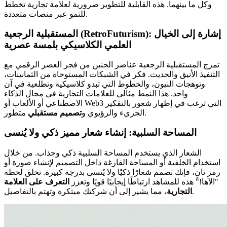
وكل ما بينهما. هذه القابلية للتطوير ضرورية لعلامة تجارية تخطط
للنمو عبر منصات متعددة.
المستقبلية الرجعية (RetroFuturism): إشارة إلى الخيال
العلمي الكلاسيكي بلمسة عصرية
تمزج المستقبلية الرجعية عناصر الحنين من فجر العصر الرقمي مع
التنفيذ الأنيق والحديث. فكر في الشبكات المستوحاة من الثمانينات،
وتوهجات النيون، والخطوط التي تبدو كلاسيكية وتطلعية في آن
واحد. هذا النمط مثالي للعلامات التجارية في مجال الذكاء
الاصطناعي أو الألعاب أو Web3 التي ترغب في إظهار شعور بالتفكير
متطور.
الجريء والرؤيوي و
تصميم مستقبلي
المساحة السلبية: إنشاء شعار مميز ذكي ولا يُنسى
الشعار الذي يستخدم المساحة السلبية ذكي وجذاب. من خلال
استخدام الخلفية أو المساحة الفارغة داخل التصميم لإنشاء صورة أو
رمز ثانٍ، فإنك تصمم شعارًا ذكيًا ولا يُنسى بدرجة كبيرة. تخلق لحظة
"الآها!" هذه للمشاهد ارتباطًا إيجابيًا قويًا وتعزز
التعرف على العلامة
، مما يشير إلى أن شركتك مبتكرة وتهتم بالتفاصيل.
التجارية