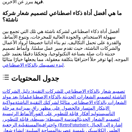
يبرز عن الآخرين.
فريد
ما هي أفضل أداة ذكاء اصطناعي لتصميم شعار شركة
ناشئة؟
أفضل أداة ذكاء اصطناعي لشركة ناشئة هي تلك التي تجمع بين
سهولة الاستخدام، والجودة العالية للمخرجات، وتنوع الأنماط،
والقدرة على تحمل التكاليف. تم بناء أداتنا خصيصًا لرواد الأعمال
والشركات الناشئة، حيث تقدم سير عمل سلسًا، وأنماط تصميم
حديثة ذات صلة بصناعة التكنولوجيا، وتحكمًا دقيقًا يعتمد على
الموجه. إنها توفر حلاً احترافيًا بتكلفة معقولة، مما يجعلها خيارًا مثاليًا
.
لبدء تصميمك بالذكاء الاصطناعي
جدول المحتويات
تصميم شعار بالذكاء الاصطناعي للشركات التقنية: دليل الشركات
الناشئة لتصميم الشعارات الحديثة بالذكاء الاصطناعي
لماذا يعد مولد
الشعارات بالذكاء الاصطناعي مثاليًا لشركتك التقنية الناشئة
مواكبة
الابتكار المتسارع
الحصول على مظهر راقٍ بميزانية مرحلة
التأسيس
توليد أفكار قابلة للتطوير على الفور
الأنماط الرئيسية
لتصميم الشعار الحديث
الهندسة البسيطة: بسيطة، قابلة للتطوير،
واحترافية
المستقبلية الرجعية (RetroFuturism): إشارة إلى الخيال
العلمي الكلاسيكي بلمسة عصرية
المساحة السلبية: إنشاء شعار