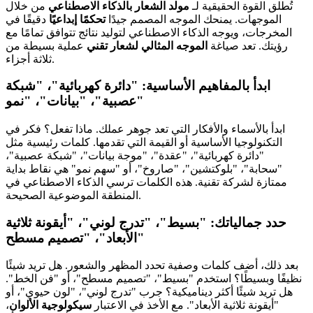
تُطلق القوة الحقيقية لـ
مولد الشعار بالذكاء الاصطناعي
من خلال
الموجهات. يمنحك الموجه المصمم جيدًا
تحكمًا إبداعيًا
دقيقًا في
المخرجات، ويوجه الذكاء الاصطناعي لتوليد نتائج تتوافق تمامًا مع
رؤيتك. تعد صياغة
الموجه المثالي لشعار تقني
عملية بسيطة من
ثلاثة أجزاء.
ابدأ بالمفاهيم الأساسية: "دائرة كهربائية"، "شبكة
عصبية"، "بيانات"، "نمو"
ابدأ بالأسماء والأفكار التي تعد جوهر عملك. ماذا تفعل؟ فكر في
التكنولوجيا الأساسية أو القيمة التي تقدمها. كلمات رئيسية مثل
"دائرة كهربائية"، "عقدة"، "موجة بيانات"، "شبكة عصبية"،
"سحابة"، "بلوكتشين"، "صاروخ"، أو "سهم نمو" هي نقاط بداية
ممتازة لشركة تقنية. هذه الكلمات ترسي الذكاء الاصطناعي في
المنطقة الموضوعية الصحيحة.
حدد جمالياتك: "بسيط"، "تدرج لوني"، "أيقونة ثلاثية
الأبعاد"، "تصميم مسطح"
بعد ذلك، أضف كلمات وصفية تحدد المظهر والشعور. هل تريد شيئًا
نظيفًا وبسيطًا؟ استخدم "بسيط"، "تصميم مسطح"، أو "فن الخط".
هل تريد شيئًا أكثر ديناميكية؟ جرب "تدرج لوني"، "لون حيوي"، أو
"أيقونة ثلاثية الأبعاد". مع الأخذ في الاعتبار
سيكولوجية الألوان
،