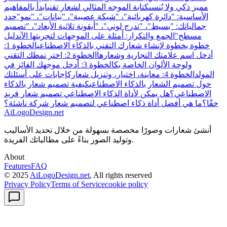
مميز ذكي ولا يُنسى
كتابة الموجه المثالي لشعار تقني
ابدأ بالمفاهيم
الأساسية: "دائرة كهربائية"، "شبكة عصبية"، "بيانات"، "نمو"
حدد
جمالياتك: "بسيط"، "تدرج لوني"، "أيقونة ثلاثية الأبعاد"، "تصميم
مسطح"
الجمع والتكرار: أمثلة على الموجهات لتجربتها الآن
دليل
خطوة بخطوة لإنشاء شعارك التقني بالذكاء الاصطناعي
الخطوة 1:
أدخل اسم علامتك التجارية وشعارها
الخطوة 2: اختر نمطك التقني
ولوحة الألوان الخاصة بك
الخطوة 3: أدخل موجهك الفائز في
المولد
الخطوة 4: معاينة، اختيار، وتنزيل شعارك
إجابات على أسئلتك
حول تصميم الشعار بالذكاء الاصطناعي
كيفية تصميم شعار بالذكاء
الاصطناعي؟
هل يمكن لأداة الذكاء الاصطناعي تصميم شعار فريد
حقًا؟
ما هي أفضل أداة ذكاء اصطناعي لتصميم شعار شركة ناشئة؟
AiLogoDesign.net
أنشئ شعارات وصورًا مخصصة بسهولة من خلال تحديد الأساليب
وتوليد الصور بناءً على مطالباتك الفريدة.
About
Features
FAQ
© 2025
AiLogoDesign.net
, All rights reserved
Privacy Policy
Terms of Service
cookie policy