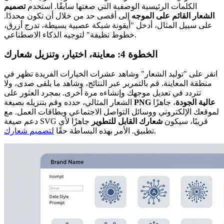
الكلمات الرئيسية الوصفية التي صغتها سابقًا. استخدم
تصميم
الشعار القائم على الموجه
إلى أقصى حد من خلال أن تكون محددًا.
على سبيل المثال، أدخل "أيقونة شبكة عصبية بسيطة، تدرج أزرق،
خطوط نظيفة" لتوجيه الذكاء الاصطناعي.
الخطوة 4: معاينة، اختيار، وتنزيل شعارك
انقر على "توليد الشعار" وشاهد عشرات الخيارات الفريدة تظهر في
منطقة المعاينة. قم بالتمرير عبر النتائج، وشاهد ما يلقى صدى، ولا
تتردد في تعديل موجهك وإنشاءه مرة أخرى. بمجرد العثور على
PNG عالية الجودة
، جاهزًا
الشعار المثالي، حدده وقم بتنزيله بصيغة
لموقعك الإلكتروني ووسائل التواصل الاجتماعي وبطاقات العمل. مع
دعم صيغة SVG قريبًا، سيكون
شعارك القابل للتطوير
جاهزًا لأي
.
تطبيق. الأمر بهذه البساطة حقًا
لتصميم شعارك