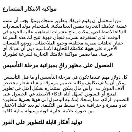
مواكبة الابتكار المتسارع
من المحتمل أن يقوم فريقك بتطوير منتجك يوميًا. يجب أن تتسم
عملية علامتك التجارية بنفس الديناميكية. باستخدام مولد الشعارات
بالذكاء الاصطناعي، يمكنك إنتاج عشرات المفاهيم عالية الجودة في
الوقت الذي تستغرقه لشرب فنجان قهوة. تتيح لك هذه السرعة
اختبار اتجاهات بصرية مختلفة، وجمع الملاحظات، ووضع اللمسات
الأخيرة على
هوية علامتك التجارية
الأساسية دون أن تفوتك أي
فرصة، مما يضمن مواكبة علامتك التجارية لسرعة تطويرك.
الحصول على مظهر راقٍ بميزانية مرحلة التأسيس
كل دولار مهم عندما تكون في مرحلة التأسيس أو ما قبل التأسيس.
يمكن أن يكلف تكليف وكالة تصميم مرموقة بإنشاء شعار مخصص
آلاف الدولارات - رأس مال يمكن استثماره بشكل أمثل في تطوير
المنتج أو التسويق. تُسهّل أداة الذكاء الاصطناعي الحصول على
التصميم الرائع، مما يمنحك إمكانية الوصول إلى
هوية بصرية
متطورة
تبدو مميزة واحترافية بجزء بسيط من التكلفة. لم يعد عليك الاختيار
بين صورة علامة تجارية قوية وسيولة مالية كافية.
توليد أفكار قابلة للتطوير على الفور