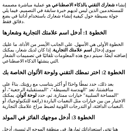
إنشاء
شعارك التقني بالذكاء الاصطناعي
هو عملية مباشرة مصممة
للمستخدمين الذين ليس لديهم خبرة سابقة في التصميم. فيما يلي
جولة بسيطة حول كيفية إنشاء شعارك باستخدام أداتنا في بضع
دقائق فقط.
الخطوة 1: أدخل اسم علامتك التجارية وشعارها
الخطوة الأولى هي الأسهل. على الجانب الأيسر من الأداة، ما عليك
سوى إدخال
اسم علامتك التجارية
. إذا كان لديك شعار، يمكنك
إضافته أيضًا. سيتم دمج هذه المعلومات تلقائيًا في تصميمات الشعار
التي ينشئها الذكاء الاصطناعي.
الخطوة 2: اختر نمطك التقني ولوحة الألوان الخاصة بك
بعد ذلك، حدد نمطًا واحدًا أو أكثر يتناسب مع رؤيتك. بناءً على
مناقشتنا، تعد "الهندسة البسيطة"، "المستقبلية الرجعية"، أو
"المساحة السلبية" خيارات ممتازة. ثم، حدد
لوحة ألوان
. يمكنك
الاختيار من بين خيارات مثل النغمات الباردة (رائعة للتكنولوجيا)، أو
النغمات الدافئة، أو التدرجات اللونية لضبط مزاج علامتك التجارية.
الخطوة 3: أدخل موجهك الفائز في المولد
هنا تؤتي استعداداتك ثمارها. في منطقة الموجه الرئيسية، أدخل