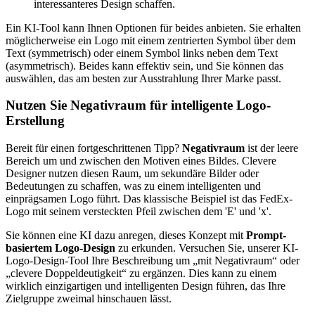
interessanteres Design schaffen.
Ein KI-Tool kann Ihnen Optionen für beides anbieten. Sie erhalten
möglicherweise ein Logo mit einem zentrierten Symbol über dem
Text (symmetrisch) oder einem Symbol links neben dem Text
(asymmetrisch). Beides kann effektiv sein, und Sie können das
auswählen, das am besten zur Ausstrahlung Ihrer Marke passt.
Nutzen Sie Negativraum für intelligente Logo-
Erstellung
Bereit für einen fortgeschrittenen Tipp?
Negativraum
ist der leere
Bereich um und zwischen den Motiven eines Bildes. Clevere
Designer nutzen diesen Raum, um sekundäre Bilder oder
Bedeutungen zu schaffen, was zu einem intelligenten und
einprägsamen Logo führt. Das klassische Beispiel ist das FedEx-
Logo mit seinem versteckten Pfeil zwischen dem 'E' und 'x'.
Sie können eine KI dazu anregen, dieses Konzept mit
Prompt-
basiertem Logo-Design
zu erkunden. Versuchen Sie, unserer KI-
Logo-Design-Tool Ihre Beschreibung um „mit Negativraum“ oder
„clevere Doppeldeutigkeit“ zu ergänzen. Dies kann zu einem
wirklich einzigartigen und intelligenten Design führen, das Ihre
Zielgruppe zweimal hinschauen lässt.