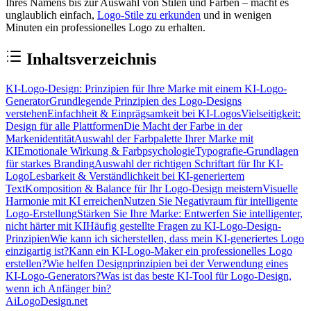
Ihres Namens bis zur Auswahl von Stilen und Farben – macht es
unglaublich einfach,
Logo-Stile zu erkunden
und in wenigen
Minuten ein professionelles Logo zu erhalten.
Inhaltsverzeichnis
KI-Logo-Design: Prinzipien für Ihre Marke mit einem KI-Logo-
Generator
Grundlegende Prinzipien des Logo-Designs
verstehen
Einfachheit & Einprägsamkeit bei KI-Logos
Vielseitigkeit:
Design für alle Plattformen
Die Macht der Farbe in der
Markenidentität
Auswahl der Farbpalette Ihrer Marke mit
KI
Emotionale Wirkung & Farbpsychologie
Typografie-Grundlagen
für starkes Branding
Auswahl der richtigen Schriftart für Ihr KI-
Logo
Lesbarkeit & Verständlichkeit bei KI-generiertem
Text
Komposition & Balance für Ihr Logo-Design meistern
Visuelle
Harmonie mit KI erreichen
Nutzen Sie Negativraum für intelligente
Logo-Erstellung
Stärken Sie Ihre Marke: Entwerfen Sie intelligenter,
nicht härter mit KI
Häufig gestellte Fragen zu KI-Logo-Design-
Prinzipien
Wie kann ich sicherstellen, dass mein KI-generiertes Logo
einzigartig ist?
Kann ein KI-Logo-Maker ein professionelles Logo
erstellen?
Wie helfen Designprinzipien bei der Verwendung eines
KI-Logo-Generators?
Was ist das beste KI-Tool für Logo-Design,
wenn ich Anfänger bin?
AiLogoDesign.net