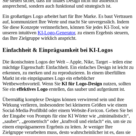
Sie stellen sicher, dass Ihr finales Design nicht nur ästhetisch
ansprechend, sondern auch funktional und strategisch ist.
Ein großartiges Logo arbeitet hart für Ihre Marke. Es baut Vertrauen
auf, kommuniziert Ihre Werte und macht Sie unvergesslich. Indem
Sie diese Konzepte verinnerlichen, können Sie jedes KI-Tool, wie
unseren intuitiven
KI-Logo-Generator
, zu einem Ergebnis steuern,
das Ihre Zielgruppe wirklich anspricht.
Einfachheit & Einprägsamkeit bei KI-Logos
Die ikonischsten Logos der Welt – Apple, Nike, Target – teilen eine
mächtige Eigenschaft: Einfachheit. Ein einfaches Design ist leicht zu
erkennen, zu merken und zu reproduzieren. In einem überfüllten
Markt ist ein einprägsames Logo ein erheblicher
Wettbewerbsvorteil. Wenn Sie
KI für Logo-Design
nutzen, sollten
Sie ein
effektives Logo
erstellen, das sauber und aufgeräumt ist.
Übermäßig komplexe Designs können verwirrend sein und ihre
Wirkung verlieren, insbesondere bei kleineren Größen wie einem
Social-Media-Profilbild oder einem Website-Favicon. Geben Sie bei
der Eingabe von Prompts für eine KI Wörter wie „minimalistisch“,
„sauber“, „geometrisch“ oder „kraftvoll und einfach“ ein, um sie zu
einem einprägsameren Ergebnis zu leiten. Je weniger Ihre
Zielgruppe verarbeiten muss, desto wahrscheinlicher ist es, dass sie