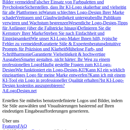
Bilder vermeiden
Falscher Einsatz von Farbpaletten und
Psychologie
Sicherstellen, dass Ihr KI-Logo skalierbar und vielseitig
für alle Plattformen ist
Warum schlechtes Logo-Design Ihrer Marke
schadet
Vertrauen und Glaubwürdigkeit untergraben
Ihr Publikum
verwirren und Wachstum begrenzen
Wesentliche Logo-Design-Tipps
für Anfänger (über die Fallstricke hinaus)
Definieren Sie die
Kernstory Ihrer Marke
Streben Sie nach Einfachheit und
Einprägsamkeit
Wie unser KI-Logo-Maker Ihnen hilft, typische
Fehler zu vermeiden
Kuratierte Stile & Expertenberatung
Intuitive
Prompts für Präzision und Klarheit
Mühelose Farb- und
Schriftharmonie
Garantierte Vielseitigkeit & hochwertige
Ausgaben
Smarter gestalten, nicht härter: Ihr Weg zu einem
professionellen Logo
Häufig gestellte Fragen zum KI-Logo-
Design
Wie funktioniert ein Logo-Design-KI?
Kann KI ein wirklich
einzigartiges Logo für meine Marke entwerfen?
Kann ich mit einem
KI-Tool ein Logo in professioneller Qualität erhalten?
Ist KI-Logo-
Design kostenlos auszuprobieren?
AiLogoDesign.net
Erstellen Sie mühelos benutzerdefinierte Logos und Bilder, indem
Sie Stile auswählen und Visualisierungen basierend auf Ihren
eindeutigen Eingabeaufforderungen generieren.
Über uns
Features
FAQ