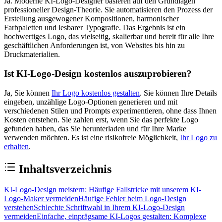
Ja. Moderne KI-Logo-Designer basieren auf den Grundlagen
professioneller Design-Theorie. Sie automatisieren den Prozess der
Erstellung ausgewogener Kompositionen, harmonischer
Farbpaletten und lesbarer Typografie. Das Ergebnis ist ein
hochwertiges Logo, das vielseitig, skalierbar und bereit für alle Ihre
geschäftlichen Anforderungen ist, von Websites bis hin zu
Druckmaterialien.
Ist KI-Logo-Design kostenlos auszuprobieren?
Ja, Sie können
Ihr Logo kostenlos gestalten
. Sie können Ihre Details
eingeben, unzählige Logo-Optionen generieren und mit
verschiedenen Stilen und Prompts experimentieren, ohne dass Ihnen
Kosten entstehen. Sie zahlen erst, wenn Sie das perfekte Logo
gefunden haben, das Sie herunterladen und für Ihre Marke
verwenden möchten. Es ist eine risikofreie Möglichkeit,
Ihr Logo zu
erhalten
.
Inhaltsverzeichnis
KI-Logo-Design meistern: Häufige Fallstricke mit unserem KI-
Logo-Maker vermeiden
Häufige Fehler beim Logo-Design
verstehen
Schlechte Schriftwahl in Ihrem KI-Logo-Design
vermeiden
Einfache, einprägsame KI-Logos gestalten: Komplexe