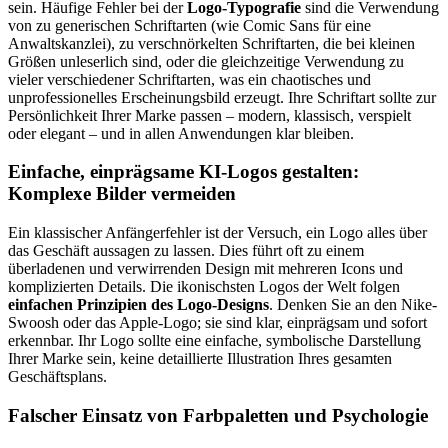
sein. Häufige Fehler bei der
Logo-Typografie
sind die Verwendung
von zu generischen Schriftarten (wie Comic Sans für eine
Anwaltskanzlei), zu verschnörkelten Schriftarten, die bei kleinen
Größen unleserlich sind, oder die gleichzeitige Verwendung zu
vieler verschiedener Schriftarten, was ein chaotisches und
unprofessionelles Erscheinungsbild erzeugt. Ihre Schriftart sollte zur
Persönlichkeit Ihrer Marke passen – modern, klassisch, verspielt
oder elegant – und in allen Anwendungen klar bleiben.
Einfache, einprägsame KI-Logos gestalten:
Komplexe Bilder vermeiden
Ein klassischer Anfängerfehler ist der Versuch, ein Logo alles über
das Geschäft aussagen zu lassen. Dies führt oft zu einem
überladenen und verwirrenden Design mit mehreren Icons und
komplizierten Details. Die ikonischsten Logos der Welt folgen
einfachen Prinzipien des Logo-Designs
. Denken Sie an den Nike-
Swoosh oder das Apple-Logo; sie sind klar, einprägsam und sofort
erkennbar. Ihr Logo sollte eine einfache, symbolische Darstellung
Ihrer Marke sein, keine detaillierte Illustration Ihres gesamten
Geschäftsplans.
Falscher Einsatz von Farbpaletten und Psychologie