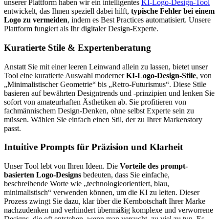
unserer Plattform haben wir ein intelligentes
KI-Logo-Design-Tool
entwickelt, das Ihnen speziell dabei hilft,
typische Fehler bei einem
Logo zu vermeiden
, indem es Best Practices automatisiert. Unsere
Plattform fungiert als Ihr digitaler Design-Experte.
Kuratierte Stile & Expertenberatung
Anstatt Sie mit einer leeren Leinwand allein zu lassen, bietet unser
Tool eine kuratierte Auswahl moderner
KI-Logo-Design-Stile
, von
„Minimalistischer Geometrie“ bis „Retro-Futurismus“. Diese Stile
basieren auf bewährten Designtrends und -prinzipien und lenken Sie
sofort von amateurhaften Ästhetiken ab. Sie profitieren von
fachmännischem Design-Denken, ohne selbst Experte sein zu
müssen. Wählen Sie einfach einen Stil, der zu Ihrer Markenstory
passt.
Intuitive Prompts für Präzision und Klarheit
Unser Tool lebt von Ihren Ideen. Die
Vorteile des prompt-
basierten Logo-Designs
bedeuten, dass Sie einfache,
beschreibende Worte wie „technologieorientiert, blau,
minimalistisch“ verwenden können, um die KI zu leiten. Dieser
Prozess zwingt Sie dazu, klar über die Kernbotschaft Ihrer Marke
nachzudenken und verhindert übermäßig komplexe und verworrene
Designs, die oft entstehen, wenn man versucht, zu viel zu tun. Es