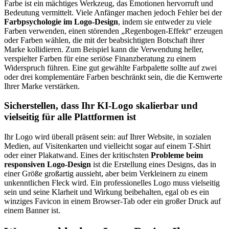
Farbe ist ein mächtiges Werkzeug, das Emotionen hervorruft und
Bedeutung vermittelt. Viele Anfänger machen jedoch Fehler bei der
Farbpsychologie im Logo-Design
, indem sie entweder zu viele
Farben verwenden, einen störenden „Regenbogen-Effekt“ erzeugen
oder Farben wählen, die mit der beabsichtigten Botschaft ihrer
Marke kollidieren. Zum Beispiel kann die Verwendung heller,
verspielter Farben für eine seriöse Finanzberatung zu einem
Widerspruch führen. Eine gut gewählte Farbpalette sollte auf zwei
oder drei komplementäre Farben beschränkt sein, die die Kernwerte
Ihrer Marke verstärken.
Sicherstellen, dass Ihr KI-Logo skalierbar und
vielseitig für alle Plattformen ist
Ihr Logo wird überall präsent sein: auf Ihrer Website, in sozialen
Medien, auf Visitenkarten und vielleicht sogar auf einem T-Shirt
oder einer Plakatwand. Eines der kritischsten
Probleme beim
responsiven Logo-Design
ist die Erstellung eines Designs, das in
einer Größe großartig aussieht, aber beim Verkleinern zu einem
unkenntlichen Fleck wird. Ein professionelles Logo muss vielseitig
sein und seine Klarheit und Wirkung beibehalten, egal ob es ein
winziges Favicon in einem Browser-Tab oder ein großer Druck auf
einem Banner ist.