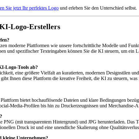
len Sie jetzt Ihr perfektes Logo
und erleben Sie den Unterschied selbst.
 KI-Logo-Erstellers
rfen?
tzen moderne Plattformen wie unsere fortschrittliche Modelle und Fun
ben und spezifischer Texteingaben können Sie die KI steuern, um ein L
 KI-Logo-Tools ab?
chkeit, eine größere Vielfalt an kuratierten, modernen Designstilen un
ibt Ihnen diese Plattform die kreative Freiheit, die KI zu steuern, was
e Plattform bietet hochauflösende Dateien und klare Bedingungen bezügl
cial-Media-Profilen bis hin zu Druckerzeugnissen und Merchandise-Ar
?
e PNG (mit transparentem Hintergrund) und JPG herunterladen. Das Te
ionellen Druck ist und eine unendliche Skalierung ohne Qualitätsverlus
nd kleine Unternehmen?