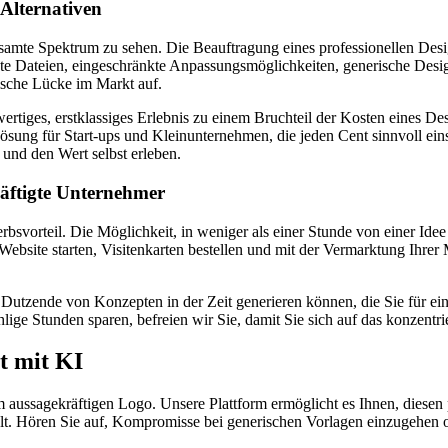
 Alternativen
 gesamte Spektrum zu sehen. Die Beauftragung eines professionellen De
löste Dateien, eingeschränkte Anpassungsmöglichkeiten, generische De
tische Lücke im Markt auf.
wertiges, erstklassiges Erlebnis zu einem Bruchteil der Kosten eines De
Lösung für Start-ups und Kleinunternehmen, die jeden Cent sinnvoll eins
und den Wert selbst erleben.
chäftigte Unternehmer
bsvorteil. Die Möglichkeit, in weniger als einer Stunde von einer Idee 
re Website starten, Visitenkarten bestellen und mit der Vermarktung Ihr
 Dutzende von Konzepten in der Zeit generieren können, die Sie für ein
ge Stunden sparen, befreien wir Sie, damit Sie sich auf das konzentr
t mit KI
 aussagekräftigen Logo. Unsere Plattform ermöglicht es Ihnen, diesen p
egelt. Hören Sie auf, Kompromisse bei generischen Vorlagen einzugehen