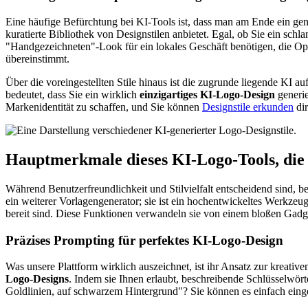
Eine häufige Befürchtung bei KI-Tools ist, dass man am Ende ein gene
kuratierte Bibliothek von Designstilen anbietet. Egal, ob Sie ein sc
"Handgezeichneten"-Look für ein lokales Geschäft benötigen, die Optio
übereinstimmt.
Über die voreingestellten Stile hinaus ist die zugrunde liegende KI au
bedeutet, dass Sie ein wirklich
einzigartiges KI-Logo-Design
generie
Markenidentität zu schaffen, und Sie können
Designstile erkunden
dir
Hauptmerkmale dieses
KI-Logo-Tools
, di
Während Benutzerfreundlichkeit und Stilvielfalt entscheidend sind, be
ein weiterer Vorlagengenerator; sie ist ein hochentwickeltes Werkzeug
bereit sind. Diese Funktionen verwandeln sie von einem bloßen Gadg
Präzises Prompting für perfektes KI-Logo-Design
Was unsere Plattform wirklich auszeichnet, ist ihr Ansatz zur kreativ
Logo-Designs
. Indem sie Ihnen erlaubt, beschreibende Schlüsselwör
Goldlinien, auf schwarzem Hintergrund"? Sie können es einfach einge