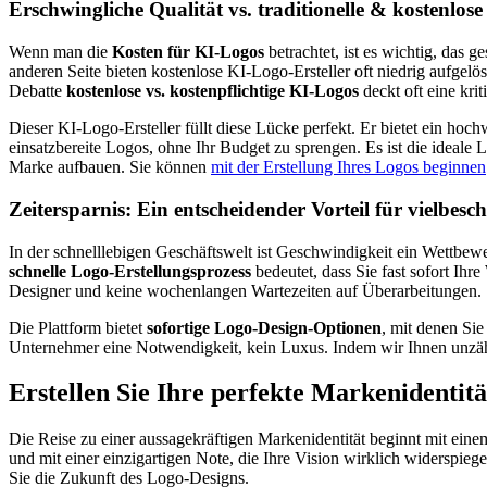
Erschwingliche Qualität vs. traditionelle & kostenlose
Wenn man die
Kosten für KI-Logos
betrachtet, ist es wichtig, das
anderen Seite bieten kostenlose KI-Logo-Ersteller oft niedrig aufge
Debatte
kostenlose vs. kostenpflichtige KI-Logos
deckt oft eine kri
Dieser KI-Logo-Ersteller füllt diese Lücke perfekt. Er bietet ein hoch
einsatzbereite Logos, ohne Ihr Budget zu sprengen. Es ist die ideale 
Marke aufbauen. Sie können
mit der Erstellung Ihres Logos beginnen
Zeitersparnis: Ein entscheidender Vorteil für vielbes
In der schnelllebigen Geschäftswelt ist Geschwindigkeit ein Wettbewer
schnelle Logo-Erstellungsprozess
bedeutet, dass Sie fast sofort Ih
Designer und keine wochenlangen Wartezeiten auf Überarbeitungen.
Die Plattform bietet
sofortige Logo-Design-Optionen
, mit denen Sie
Unternehmer eine Notwendigkeit, kein Luxus. Indem wir Ihnen unzähli
Erstellen Sie Ihre perfekte Markenidentitä
Die Reise zu einer aussagekräftigen Markenidentität beginnt mit einem
und mit einer einzigartigen Note, die Ihre Vision wirklich widerspi
Sie die Zukunft des Logo-Designs.