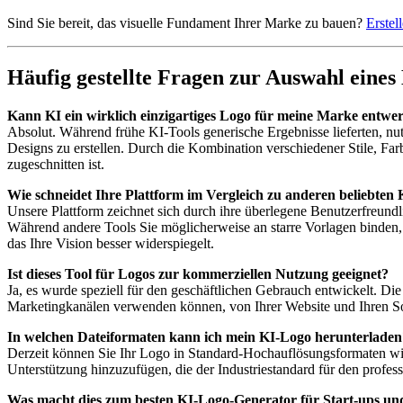
Sind Sie bereit, das visuelle Fundament Ihrer Marke zu bauen?
Erstel
Häufig gestellte Fragen zur Auswahl eines
Kann KI ein wirklich einzigartiges Logo für meine Marke entwe
Absolut. Während frühe KI-Tools generische Ergebnisse lieferten, nu
Designs zu erstellen. Durch die Kombination verschiedener Stile, Far
zugeschnitten ist.
Wie schneidet Ihre Plattform im Vergleich zu anderen beliebten
Unsere Plattform zeichnet sich durch ihre überlegene Benutzerfreundli
Während andere Tools Sie möglicherweise an starre Vorlagen binden, g
das Ihre Vision besser widerspiegelt.
Ist dieses Tool für Logos zur kommerziellen Nutzung geeignet?
Ja, es wurde speziell für den geschäftlichen Gebrauch entwickelt. Di
Marketingkanälen verwenden können, von Ihrer Website und Ihren So
In welchen Dateiformaten kann ich mein KI-Logo herunterladen
Derzeit können Sie Ihr Logo in Standard-Hochauflösungsformaten wi
Unterstützung hinzuzufügen, die der Industriestandard für den profess
Was macht dies zum besten KI-Logo-Generator für Start-ups u