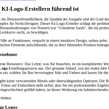
 KI-Logo-Erstellern
führend ist
die Benutzerfreundlichkeit, die Qualität der Ausgabe und der Grad der 
plex für Nicht-Designer. Dieser KI-Logo-Ersteller schlägt die perfekte 
 Herausforderungen von Nutzern wie "Gründerin Sarah", die ein profes
 Lernkurve sucht, zu bewältigen.
e Fülle an Funktionen, verpackt in einem intuitiven Design, sodass jed
fischen Elemente aufschlüsseln, die zu ihrer führenden Position beitrage
ternehmer
rste Ressource. Das Letzte, was Sie brauchen, ist ein kompliziertes We
-Logo
-Erstellungsprozess aus. Der gesamte Ablauf, von der ersten Idee
 ein, wählen Sie Ihre bevorzugten Stile und Farben und lassen Sie die 
 gibt keine verwirrenden Menüs oder überwältigenden Optionen. Die Benu
okus auf Einfachheit stellt sicher, dass Sie ein professionelles Ergebn
 eingeschüchtert gefühlt haben, ist dieses Werkzeug ein bahnbrechende
ige Logos