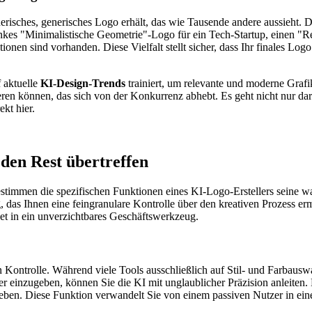
risches, generisches Logo erhält, das wie Tausende andere aussieht. Da
hlankes "Minimalistische Geometrie"-Logo für ein Tech-Startup, einen "
nen sind vorhanden. Diese Vielfalt stellt sicher, dass Ihr finales Log
f aktuelle
KI-Design-Trends
trainiert, um relevante und moderne Grafi
ren können, das sich von der Konkurrenz abhebt. Es geht nicht nur dar
ekt hier.
e den Rest übertreffen
stimmen die spezifischen Funktionen eines KI-Logo-Erstellers seine wahr
, das Ihnen eine feingranulare Kontrolle über den kreativen Prozess er
et in ein unverzichtbares Geschäftswerkzeug.
en Kontrolle. Während viele Tools ausschließlich auf Stil- und Farbauswa
ter einzugeben, können Sie die KI mit unglaublicher Präzision anleite
ben. Diese Funktion verwandelt Sie von einem passiven Nutzer in eine