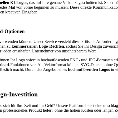
uellen KI-Logos
, das auf Ihre genaue Vision zugeschnitten ist. Sie er
edes Mal von vorne beginnen zu müssen. Diese direkte Kommunikationsli
chen kreativen Eingaben.
ad-Optionen
erwenden können. Unser Service versteht diese kritische Anforderung un
ionen zu
kommerziellen Logo-Rechten
, sodass Sie Ihr Design zuversic
ür jeden ernsthaften Unternehmer von unschätzbarem Wert.
önnen Ihr Logo sofort in hochauflösenden PNG- und JPG-Formaten erhal
load
-Funktionen vor. Als Vektorformat können SVG-Dateien ohne Quali
rlässlich macht. Durch das Angebot eines
hochauflösenden Logos
in vi
ign
-Investition
sich für Ihre Zeit und Ihr Geld? Unsere Plattform bietet eine unschl
e ein professionelles Produkt liefert, ohne die hohen Kosten oder langen 