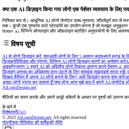
क्या एक AI-डिज़ाइन किया गया लोगो एक पेशेवर व्यवसाय के लिए पर्या
निश्चित रूप से। आधुनिक AI लोगो जेनरेटर उच्च-गुणवत्ता, सौंदर्यपूर्ण रूप से मनभ
तक। कुंजी एक गुणवत्ता वाले प्लेटफ़ॉर्म का उपयोग करना है जो मजबूत अनुकूल
विभिन्न ऑनलाइन और ऑफ़लाइन ब्रांडिंग अनुप्रयोगों के लिए आवश्
डिज़ाइन ai
विषय सूची
AI से लोगो डिज़ाइन करें: शुरुआती लोगों के लिए 5 आसान कदम
अपने ब्रांड के 
डिज़ाइन
विविधता और प्रेरणा: विभिन्न AI लोगो डिज़ाइन चरणों का अन्वेषण करें
AI
आइकॉन)
चरण 3: हमारे AI को अद्वितीय लोगो विकल्प उत्पन्न करने दें
चरण 4: अपन
डिज़ाइन अनुभव का अधिकतम लाभ उठाने के लिए समर्थक सुझाव
इसे सरल रखें: 
दिखता है
तैयार हैं अपना AI लोगो बनाने के लिए? अभी डिज़ाइन करना शुरू करें!
आप
अनूठा लोगो प्राप्त कर सकता हूँ?
क्या होगा अगर मुझे बाद में अपने AI-जनरेटेड 
AiLogoDesign.net
शैलियों का चयन करके और अपने अनूठे संकेतों के आधार पर दृश्यों को उत्पन्न
के बारे में
विशेषताएँ
FAQ
© 2025
AiLogoDesign.net
, All rights reserved
गोपनीयता नीति
सेवा की शर्तें
कुकी नीति