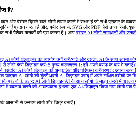
प्त है?
ावन और पेशेवर दिखने वाले लोगो तैयार करने में सक्षम हैं जो सभी प्रकार के व्यवसाय
न सुविधाएँ प्रदान करता है और, गंभीर रूप से, SVG और PDF जैसे उच्च-रिज़ॉल्यू
यक सभी पेशेवर मानकों को पूरा करता है। आप
पेशेवर AI लोगो समाधानों और उनकी क
लिए AI लोगो डिज़ाइनर का उपयोग क्यों करें?
गति और दक्षता: AI के साथ अपना लोगो त
 से लोगो कैसे डिज़ाइन करें: 5 मुख्य चरण
चरण 1: हमें अपने ब्रांड के बारे में बताएँ
े पसंदीदा AI लोगो डिज़ाइन को अनुकूलित और परिष्कृत करें
चरण 5: अपना उच्च-
एक यादगार AI लोगो की कुंजी
अपनी AI डिज़ाइन पसंद में अपने लक्षित दर्शकों पर वि
के प्रश्नों के उत्तर: AI लोगो डिज़ाइन
AI के साथ लोगो डिज़ाइन करने में वास्तव
लोगो में बदलाव करने की आवश्यकता है?
क्या एक AI-डिज़ाइन किया गया लोगो एक पेशे
 करके आसानी से कस्टम लोगो और चित्र बनाएँ।