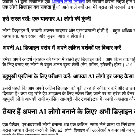
जबकि AI द्वारा संचालित एक
आसान लोगो निर्माता
का उपयोग करना सहज होने के ल
एक लोगो डिज़ाइन कर सकता हूँ
जो आने वाले वर्षों तक मेरे ब्रांड की प्रभावी ढंग
इसे सरल रखें: एक यादगार AI लोगो की कुंजी
लोगो डिज़ाइन में, सादगी अक्सर यादगार और प्रभावशाली होती है। बहुत अधिक त
पहचानना, याद रखना और जुड़ना आसान होता है।
अपनी AI डिज़ाइन पसंद में अपने लक्षित दर्शकों पर विचार करें
हमेशा अपने आदर्श ग्राहक को ध्यान में रखते हुए डिज़ाइन करें। आप किस तक पहुँ
के लिए बनाए गए लोगो से बहुत अलग दृश्य शैली (रंग, फ़ॉन्ट, इमेजरी) होगा।
लोगो
बहुमुखी प्रतिभा के लिए परीक्षण करें: आपका AI लोगो हर जगह कैसा
इससे पहले कि आप अपने अंतिम डिज़ाइन को पूरी तरह से स्वीकार करें और डाउनलोड
दिखता है? क्या यह छोटे ऐप आइकन के लिए स्केल किए जाने पर या ट्रेड शो बैनर के
बहुमुखी लोगो आपकी सभी ब्रांडिंग सामग्री और टचपॉइंट्स में अपनी अखंडता और 
तैयार हैं अपना AI लोगो बनाने के लिए? अभी डिज़ाइन 
एक पेशेवर, प्रभावशाली लोगो बनाना अब एक कठिन, समय लेने वाला या निषेधात्
ब्रांड पहचान तैयार करने के लिए
की उल्लेखनीय क्षमताओं का प्
ai लोगो डिज़ाइन