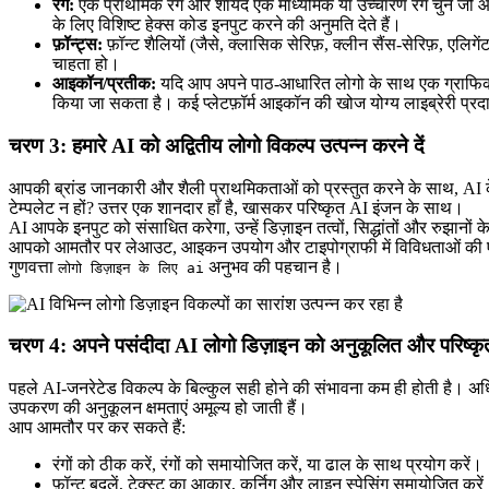
रंग:
एक प्राथमिक रंग और शायद एक माध्यमिक या उच्चारण रंग चुनें जो आपके
के लिए विशिष्ट हेक्स कोड इनपुट करने की अनुमति देते हैं।
फ़ॉन्ट्स:
फ़ॉन्ट शैलियों (जैसे, क्लासिक सेरिफ़, क्लीन सैंस-सेरिफ़, एलिगे
चाहता हो।
आइकॉन/प्रतीक:
यदि आप अपने पाठ-आधारित लोगो के साथ एक ग्राफिकल तत्
किया जा सकता है। कई प्लेटफ़ॉर्म आइकॉन की खोज योग्य लाइब्रेरी प्रदा
चरण 3: हमारे AI को अद्वितीय लोगो विकल्प उत्पन्न करने दें
आपकी ब्रांड जानकारी और शैली प्राथमिकताओं को प्रस्तुत करने के साथ, AI 
टेम्पलेट न हों? उत्तर एक शानदार हाँ है, खासकर परिष्कृत AI इंजन के साथ।
AI आपके इनपुट को संसाधित करेगा, उन्हें डिज़ाइन तत्वों, सिद्धांतों और रुझान
आपको आमतौर पर लेआउट, आइकन उपयोग और टाइपोग्राफी में विविधताओं की एक 
गुणवत्ता
अनुभव की पहचान है।
लोगो डिज़ाइन के लिए ai
चरण 4: अपने पसंदीदा AI लोगो डिज़ाइन को अनुकूलित और परिष्कृत
पहले AI-जनरेटेड विकल्प के बिल्कुल सही होने की संभावना कम ही होती है। 
उपकरण की अनुकूलन क्षमताएं अमूल्य हो जाती हैं।
आप आमतौर पर कर सकते हैं:
रंगों को ठीक करें, रंगों को समायोजित करें, या ढाल के साथ प्रयोग करें।
फ़ॉन्ट बदलें, टेक्स्ट का आकार, कर्निग और लाइन स्पेसिंग समायोजित करे