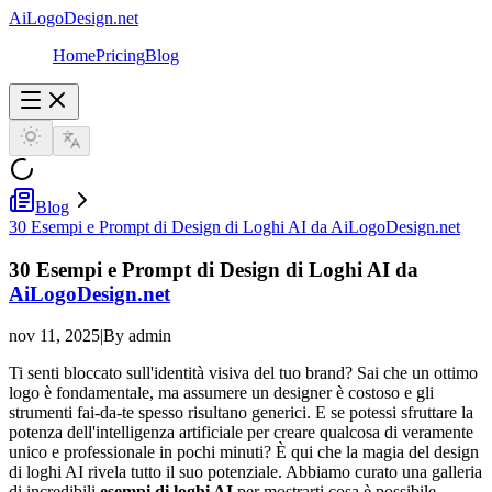
AiLogoDesign.net
Home
Pricing
Blog
Blog
30 Esempi e Prompt di Design di Loghi AI da AiLogoDesign.net
30 Esempi e Prompt di Design di Loghi AI da
AiLogoDesign.net
nov 11, 2025
|
By admin
Ti senti bloccato sull'identità visiva del tuo brand? Sai che un ottimo
logo è fondamentale, ma assumere un designer è costoso e gli
strumenti fai-da-te spesso risultano generici. E se potessi sfruttare la
potenza dell'intelligenza artificiale per creare qualcosa di veramente
unico e professionale in pochi minuti? È qui che la magia del design
di loghi AI rivela tutto il suo potenziale. Abbiamo curato una galleria
di incredibili
esempi di loghi AI
per mostrarti cosa è possibile.