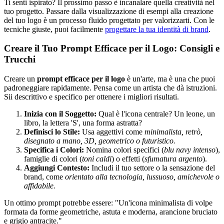
Ti senti ispirato? Il prossimo passo è incanalare quella creatività nel
tuo progetto. Passare dalla visualizzazione di esempi alla creazione
del tuo logo è un processo fluido progettato per valorizzarti. Con le
tecniche giuste, puoi facilmente
progettare la tua identità di brand
.
Creare il Tuo Prompt Efficace per il Logo: Consigli e
Trucchi
Creare un
prompt efficace per il logo
è un'arte, ma è una che puoi
padroneggiare rapidamente. Pensa come un artista che dà istruzioni.
Sii descrittivo e specifico per ottenere i migliori risultati.
Inizia con il Soggetto:
Qual è l'icona centrale? Un leone, un
libro, la lettera 'S', una forma astratta?
Definisci lo Stile:
Usa aggettivi come
minimalista, retrò,
disegnato a mano, 3D, geometrico o futuristico.
Specifica i Colori:
Nomina colori specifici (
blu navy intenso
),
famiglie di colori (
toni caldi
) o effetti (
sfumatura argento
).
Aggiungi Contesto:
Includi il tuo settore o la sensazione del
brand, come
orientato alla tecnologia, lussuoso, amichevole o
affidabile.
Un ottimo prompt potrebbe essere: "Un'icona minimalista di volpe
formata da forme geometriche, astuta e moderna, arancione bruciato
e grigio antracite."