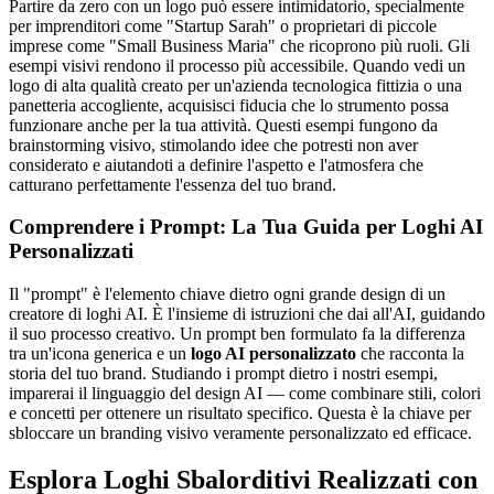
Partire da zero con un logo può essere intimidatorio, specialmente
per imprenditori come "Startup Sarah" o proprietari di piccole
imprese come "Small Business Maria" che ricoprono più ruoli. Gli
esempi visivi rendono il processo più accessibile. Quando vedi un
logo di alta qualità creato per un'azienda tecnologica fittizia o una
panetteria accogliente, acquisisci fiducia che lo strumento possa
funzionare anche per la tua attività. Questi esempi fungono da
brainstorming visivo, stimolando idee che potresti non aver
considerato e aiutandoti a definire l'aspetto e l'atmosfera che
catturano perfettamente l'essenza del tuo brand.
Comprendere i Prompt: La Tua Guida per Loghi AI
Personalizzati
Il "prompt" è l'elemento chiave dietro ogni grande design di un
creatore di loghi AI. È l'insieme di istruzioni che dai all'AI, guidando
il suo processo creativo. Un prompt ben formulato fa la differenza
tra un'icona generica e un
logo AI personalizzato
che racconta la
storia del tuo brand. Studiando i prompt dietro i nostri esempi,
imparerai il linguaggio del design AI — come combinare stili, colori
e concetti per ottenere un risultato specifico. Questa è la chiave per
sbloccare un branding visivo veramente personalizzato ed efficace.
Esplora Loghi Sbalorditivi Realizzati con