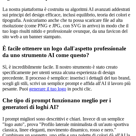
La nostra piattaforma è costruita su algoritmi AI avanzati addestrati
sui principi del design efficace, inclusi equilibrio, teoria dei colori e
tipografia. Assicuriamo anche che tu possa scaricare file ad alta
risoluzione (come PNG e JPG, con SVG in arrivo) in modo che il
tuo logo risulti nitido e professionale ovunque, da una favicon del
sito web a un banner stampato.
È facile ottenere un logo dall'aspetto professionale
da uno strumento AI come questo?
Sì, è incredibilmente facile. Il nostro strumento è stato creato
specificamente per utenti senza alcuna esperienza di design
precedente. Il processo è semplice: inserisci i dettagli del tuo brand,
scegli gli stili, scrivi un semplice prompt e affida all'AI il lavoro più
pesante. Puoi
generare il tuo logo
in pochi clic.
Che tipo di prompt funzionano meglio per i
generatori di loghi AI?
I prompt migliori sono descrittivi e chiari. Invece di un semplice
"logo auto", prova "Profilo laterale minimalista di un'auto sportiva
classica, linee eleganti, movimento dinamico, rosso e nero."
Combinare un soggetto, uno stile e una palette di colori dà all'AI la