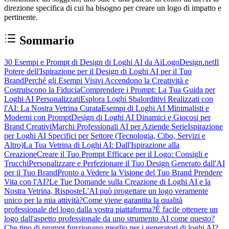
direzione specifica di cui ha bisogno per creare un logo di impatto e
pertinente.
Sommario
30 Esempi e Prompt di Design di Loghi AI da AiLogoDesign.net
Il
Potere dell'Ispirazione per il Design di Loghi AI per il Tuo
Brand
Perché gli Esempi Visivi Accendono la Creatività e
Costruiscono la Fiducia
Comprendere i Prompt: La Tua Guida per
Loghi AI Personalizzati
Esplora Loghi Sbalorditivi Realizzati con
l'AI: La Nostra Vetrina Curata
Esempi di Loghi AI Minimalisti e
Moderni con Prompt
Design di Loghi AI Dinamici e Giocosi per
Brand Creativi
Marchi Professionali AI per Aziende Serie
Ispirazione
per Loghi AI Specifici per Settore (Tecnologia, Cibo, Servizi e
Altro)
La Tua Vetrina di Loghi AI: Dall'Ispirazione alla
Creazione
Creare il Tuo Prompt Efficace per il Logo: Consigli e
Trucchi
Personalizzare e Perfezionare il Tuo Design Generato dall'AI
per il Tuo Brand
Pronto a Vedere la Visione del Tuo Brand Prendere
Vita con l'AI?
Le Tue Domande sulla Creazione di Loghi AI e la
Nostra Vetrina, Risposte
L'AI può progettare un logo veramente
unico per la mia attività?
Come viene garantita la qualità
professionale del logo dalla vostra piattaforma?
È facile ottenere un
logo dall'aspetto professionale da uno strumento AI come questo?
Che tipo di prompt funzionano meglio per i generatori di loghi AI?