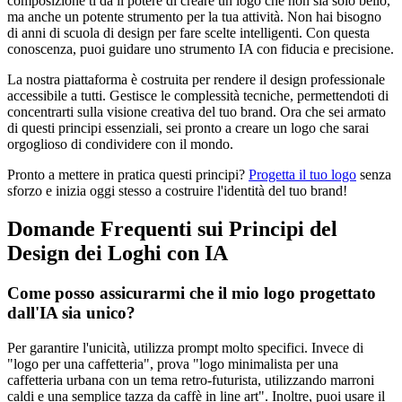
composizione ti dà il potere di creare un logo che non sia solo bello,
ma anche un potente strumento per la tua attività. Non hai bisogno
di anni di scuola di design per fare scelte intelligenti. Con questa
conoscenza, puoi guidare uno strumento IA con fiducia e precisione.
La nostra piattaforma è costruita per rendere il design professionale
accessibile a tutti. Gestisce le complessità tecniche, permettendoti di
concentrarti sulla visione creativa del tuo brand. Ora che sei armato
di questi principi essenziali, sei pronto a creare un logo che sarai
orgoglioso di condividere con il mondo.
Pronto a mettere in pratica questi principi?
Progetta il tuo logo
senza
sforzo e inizia oggi stesso a costruire l'identità del tuo brand!
Domande Frequenti sui Principi del
Design dei Loghi con IA
Come posso assicurarmi che il mio logo progettato
dall'IA sia unico?
Per garantire l'unicità, utilizza prompt molto specifici. Invece di
"logo per una caffetteria", prova "logo minimalista per una
caffetteria urbana con un tema retro-futurista, utilizzando marroni
caldi e una semplice tazza da caffè in line art". Inoltre, puoi usare il