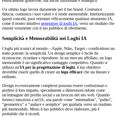
esteticamente gradevole, ma anche funzionale e strategico.
Un ottimo logo lavora duramente per il tuo brand. Costruisce
fiducia, comunica i tuoi valori e ti rende memorabile. Interiorizzando
questi concetti, puoi orientare efficacemente qualsiasi strumento IA,
come il nostro intuitivo
generatore di loghi IA
, verso un risultato che
risuoni veramente con il tuo pubblico di riferimento.
Semplicità e Memorabilità nei Loghi IA
I loghi più iconici al mondo—Apple, Nike, Target—condividono un
tratto potente: la semplicità. Un design semplice è facile da
riconoscere, ricordare e riprodurre. In un mercato affollato, un logo
memorabile è un significativo vantaggio competitivo. Quando si
utilizza un'
IA per la progettazione di loghi
, il tuo obiettivo
dovrebbe essere quello di creare un
logo efficace
che sia lineare e
ordinato.
Design eccessivamente complessi possono essere confusionari e
perdere il loro impatto, specialmente a dimensioni ridotte come
un'immagine del profilo social o un favicon del sito web. Quando
fornisci istruzioni a un'IA, usa parole come "minimalista", "pulito",
"geometrico" o "audace e semplice" per guidarla verso un risultato
più memorabile. Meno il tuo pubblico deve elaborare, più è
probabile che ti ricordi.