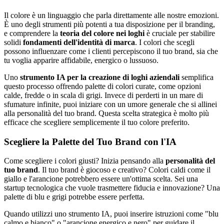
Il colore è un linguaggio che parla direttamente alle nostre emozioni.
È uno degli strumenti più potenti a tua disposizione per il branding,
e comprendere la
teoria del colore nei loghi
è cruciale per stabilire
solidi
fondamenti dell'identità di marca
. I colori che scegli
possono influenzare come i clienti percepiscono il tuo brand, sia che
tu voglia apparire affidabile, energico o lussuoso.
Uno
strumento IA per la creazione di loghi aziendali
semplifica
questo processo offrendo palette di colori curate, come opzioni
calde, fredde o in scala di grigi. Invece di perderti in un mare di
sfumature infinite, puoi iniziare con un umore generale che si allinei
alla personalità del tuo brand. Questa scelta strategica è molto più
efficace che scegliere semplicemente il tuo colore preferito.
Scegliere la Palette del Tuo Brand con l'IA
Come scegliere i colori giusti? Inizia pensando alla
personalità del
tuo brand
. Il tuo brand è giocoso e creativo? Colori caldi come il
giallo e l'arancione potrebbero essere un'ottima scelta. Sei una
startup tecnologica che vuole trasmettere fiducia e innovazione? Una
palette di blu e grigi potrebbe essere perfetta.
Quando utilizzi uno strumento IA, puoi inserire istruzioni come "blu
calmo e bianco" o "arancione energico e nero" per guidare il