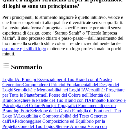
di loghi se sono un principiante?
Per i principianti, lo strumento migliore è quello intuitivo, veloce e
che fornisce opzioni di alta qualità e diversificate senza sopraffarti.
La nostra piattaforma è progettata specificamente per utenti senza
esperienza di design, come "Startup Sarah" o "Piccola Impresa
Maria". Il suo processo chiaro e passo-passo—dall'inserimento del
tuo nome alla scelta di stili e colori—rende incredibilmente facile
esplorare gli stili di logo
e ottenere un logo professionale in pochi
minuti.
Sommario
Loghi IA: Principi Essenziali per il Tuo Brand con il Nostro
Generatore
Comprendere i Principi Fondamentali del Design dei
Loghi
Semplicità e Memorabilità nei Loghi IA
Versatilità: Progettare
per Tutte le Piattaforme
Il Potere del Colore nell'Identità del
Brand
Scegliere la Palette del Tuo Brand con l'IA
Impatto Emotivo e
Psicologia del Colore
Principi Tipografici Fondamentali per un
Branding Forte
Selezione della Giusta Famiglia di Font per il Tuo
Logo IA
Leggibilità e Comprensibilità del Testo Generato
dall'IA
Padroneggiare Composizione ed Equilibrio per la
Progettazione del Tuo Logo
Ottenere Armonia Visiva con