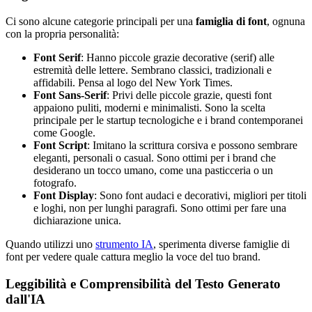
Ci sono alcune categorie principali per una
famiglia di font
, ognuna
con la propria personalità:
Font Serif
: Hanno piccole grazie decorative (serif) alle
estremità delle lettere. Sembrano classici, tradizionali e
affidabili. Pensa al logo del New York Times.
Font Sans-Serif
: Privi delle piccole grazie, questi font
appaiono puliti, moderni e minimalisti. Sono la scelta
principale per le startup tecnologiche e i brand contemporanei
come Google.
Font Script
: Imitano la scrittura corsiva e possono sembrare
eleganti, personali o casual. Sono ottimi per i brand che
desiderano un tocco umano, come una pasticceria o un
fotografo.
Font Display
: Sono font audaci e decorativi, migliori per titoli
e loghi, non per lunghi paragrafi. Sono ottimi per fare una
dichiarazione unica.
Quando utilizzi uno
strumento IA
, sperimenta diverse famiglie di
font per vedere quale cattura meglio la voce del tuo brand.
Leggibilità e Comprensibilità del Testo Generato
dall'IA