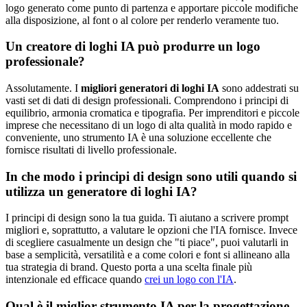
logo generato come punto di partenza e apportare piccole modifiche
alla disposizione, al font o al colore per renderlo veramente tuo.
Un creatore di loghi IA può produrre un logo
professionale?
Assolutamente. I
migliori generatori di loghi IA
sono addestrati su
vasti set di dati di design professionali. Comprendono i principi di
equilibrio, armonia cromatica e tipografia. Per imprenditori e piccole
imprese che necessitano di un logo di alta qualità in modo rapido e
conveniente, uno strumento IA è una soluzione eccellente che
fornisce risultati di livello professionale.
In che modo i principi di design sono utili quando si
utilizza un generatore di loghi IA?
I principi di design sono la tua guida. Ti aiutano a scrivere prompt
migliori e, soprattutto, a valutare le opzioni che l'IA fornisce. Invece
di scegliere casualmente un design che "ti piace", puoi valutarli in
base a semplicità, versatilità e a come colori e font si allineano alla
tua strategia di brand. Questo porta a una scelta finale più
intenzionale ed efficace quando
crei un logo con l'IA
.
Qual è il miglior strumento IA per la progettazione