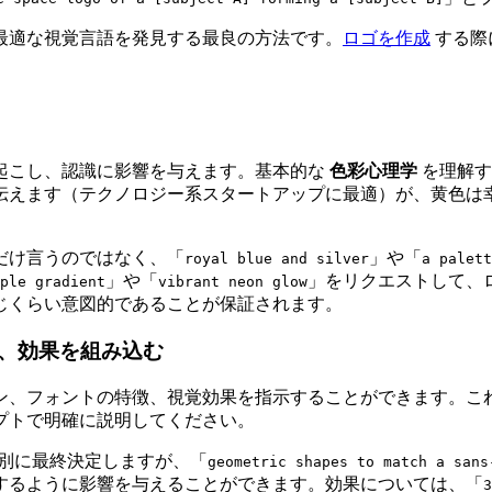
最適な視覚言語を発見する最良の方法です。
ロゴを作成
する際
起こし、認識に影響を与えます。基本的な
色彩心理学
を理解す
伝えます（テクノロジー系スタートアップに最適）が、黄色は
だけ言うのではなく、「
」や「
royal blue and silver
a palett
」や「
」をリクエストして、
ple gradient
vibrant neon glow
じくらい意図的であることが保証されます。
、効果を組み込む
ン、フォントの特徴、視覚効果を指示することができます。こ
プトで明確に説明してください。
個別に最終決定しますが、「
geometric shapes to match a sans
するように影響を与えることができます。効果については、「
3