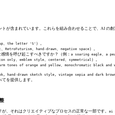
トが含まれています。これらを組み合わせることで、AI の
、
）。
up
the letter 'S'
、
、
、
）。
t
RetroFuturism
hand-drawn
negative space
な感情を呼び起こすべきですか？（例：
、
a soaring eagle
a pe
、
、
、
）。
con only
emblem style
centered
symmetrical
、
arm tones of orange and yellow
monochromatic black and 
ok, hand-drawn sketch style, vintage sepia and dark brow
べてを提供します。
整
すが、それはクリエイティブなプロセスの正常な一部です。
ai 