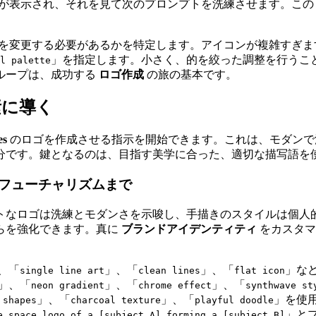
果が表示され、それを見て次のプロンプトを洗練させます。こ
何を変更する必要があるかを特定します。アイコンが複雑すぎ
」を指定します。小さく、的を絞った調整を行うこと
l palette
ループは、成功する
ロゴ作成
の旅の基本です。
素に導く
es
のロゴを作成させる指示を開始できます。これは、モダンで
分です。鍵となるのは、目指す美学に合った、適切な描写語を
フューチャリズムまで
トなロゴは洗練とモダンさを示唆し、手描きのスタイルは個人的
らを強化できます。真に
ブランドアイデンティティ
をカスタマ
、「
」、「
」、「
」な
single line art
clean lines
flat icon
」、「
」、「
」、「
neon gradient
chrome effect
synthwave st
」、「
」、「
」を使
 shapes
charcoal texture
playful doodle
」と
e space logo of a [subject A] forming a [subject B]