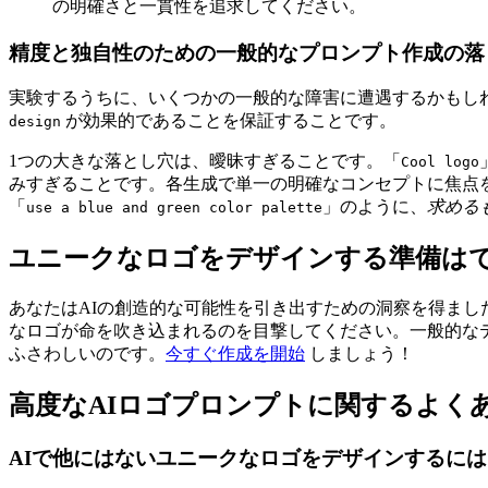
の明確さと一貫性を追求してください。
精度と独自性のための一般的なプロンプト作成の落
実験するうちに、いくつかの一般的な障害に遭遇するかもし
が効果的であることを保証することです。
design
1つの大きな落とし穴は、曖昧すぎることです。「
Cool logo
みすぎることです。各生成で単一の明確なコンセプトに焦点
「
」のように、
求める
use a blue and green color palette
ユニークなロゴをデザインする準備は
あなたはAIの創造的な可能性を引き出すための洞察を得ま
なロゴが命を吹き込まれるのを目撃してください。一般的な
ふさわしいのです。
今すぐ作成を開始
しましょう！
高度なAIロゴプロンプトに関するよく
AIで他にはないユニークなロゴをデザインするに