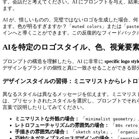
す。会話だと考えてください。AI にプロンプトを与え、結
ます。
AI が、惜しいものの、完璧ではないロゴを生成した場合、
ます。色が明るすぎますか？「
」または「
muted colors
paste
インへと導くことができます。この反復的なフィードバック
AIを特定のロゴスタイル、色、視覚要
プロンプトの構造を理解したら、AI に非常に
specific logo styl
デザインをブランドの個性と真に一致させることができる部
デザインスタイルの習得：ミニマリストからレトロ
異なるスタイルは異なるメッセージを伝えます。ミニマリス
は、プリセットされたスタイルを選択し、プロンプトでそれ
言葉で説明したりしてみてください。
ミニマリストな外観の場合：
「
」
minimalist geometry
レトロフューチャリズムの雰囲気の場合：
「
80s retro
手描きの雰囲気の場合：
「
」、「
sketch style
organic
巧妙なネガティブスペースデザインの場合：
「
negativ