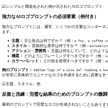
強力なAIロゴプロンプトの必須要素（例付き）
強力なプロンプトには、通常、いくつかの主要なコンポーネン
ます。
主題：
主な焦点は何ですか？（例：
、
a fox
a coffee c
スタイル：
芸術的な美学は何ですか？（例：
minimalis
アクション・雰囲気：
主題は何をしていて、どのよう
構図：
どのようにフレーミングすべきですか？（例：
i
カラーパレット：
どの色を使用すべきですか？（例：
w
例のプロンプト：
Emblem logo of a wise owl reading a bo
が非常に具体的でユニークなロゴを作成するために必要なす
反復と洗練：完璧な結果のためのプロンプトの微調
最初のプロンプトで完璧なロゴが生成されないこともありま