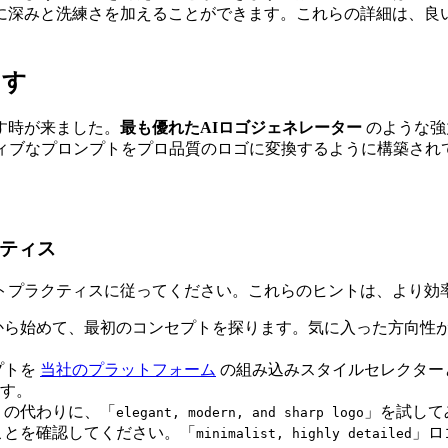
に深みと洗練さを加えることができます。これらの詳細は、良
出す
す時が来ました。
最も優れたAIロゴジェネレーター
のような強
ティブなプロンプトをプロ品質のロゴに変換するように構築され
クティス
トプラクティスに従ってください。これらのヒントは、より効
から始めて、最初のコンセプトを探ります。気に入った方向性
プトを
当社のプラットフォーム
の組み込みスタイルセレクター
す。
」の代わりに、「
」を試して
elegant, modern, and sharp logo
ことを確認してください。「
」ロ
minimalist, highly detailed