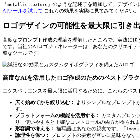
「
」のような記述子を追加して、デザイン
metallic texture
AIツールを試して
これらの効果を実際に見てみてください。
ロゴデザインの可能性を最大限に引き
高度なプロンプト作成の理論を理解したところで、実践に移
です。当社のAIロゴジェネレーターは、あなたのクリエイ
璧なツールです。
高度なAIを活用したロゴ作成のためのベストプラ
エクスペリエンスを最大限に活用するために、これらのベス
広く始めてから絞り込む：
よりシンプルなプロンプト
す。
プラットフォームの機能を活用する：
カスタムプロン
り、使いやすさと正確なコントロールの両方が得られま
形容詞で考える：
描写語はあなたの親友です。「
logo
論理性を保つ：
プロンプトの要素が互いに意味をなす