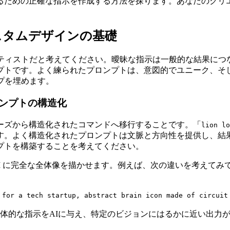
るための正確な指示を作成する方法を探ります。あなたのクリ
スタムデザインの基礎
ティストだと考えてください。曖昧な指示は一般的な結果につ
プトです。よく練られたプロンプトは、意図的でユニーク、そ
プを埋めます。
ンプトの構造化
ーズから構造化されたコマンドへ移行することです。「
lion lo
す。よく構造化されたプロンプトは文脈と方向性を提供し、結
プトを構築することを考えてください。
I に完全な全体像を描かせます。例えば、次の違いを考えてみ
 for a tech startup, abstract brain icon made of circuit
具体的な指示をAIに与え、特定のビジョンにはるかに近い出力