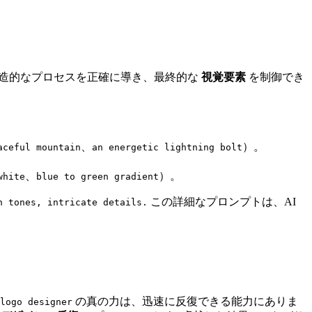
創造的なプロセスを正確に導き、最終的な
視覚要素
を制御でき
、
）。
aceful mountain
an energetic lightning bolt
、
）。
white
blue to green gradient
この詳細なプロンプトは、AI
n tones, intricate details.
の真の力は、迅速に反復できる能力にありま
logo designer