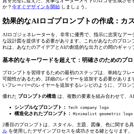
質を完璧に捉えた、見事なオーダーメイドのロゴを生成させ
か？
今すぐデザインを開始
しましょう。
効果的なAIロゴプロンプトの作成：カ
AIロゴジェネレーターを、非常に優秀で、指示に忠実なアー
な設計図を提供する必要があります。これがあなたのプロン
れは、あなたのアイデアとAIの創造的な出力との間のギャッ
基本的なキーワードを超えて：明確さのためのプロ
プロンプトを習得するための最初のステップは、単純なフレ
可能性があるため、詳細のレイヤーを追加する必要がありま
いフレーバーのレイヤーを追加するレシピのように、プロン
優れた
プロンプトの構造
は、複数の要素を組み合わせて、A
シンプルなプロンプト：
Tech company logo
構造化されたプロンプト：
Minimalist geometric logo
2番目のプロンプトは、スタイル、主題、図像、色に関する
ル
を使用したデザインプロセスを成功させる鍵となります。