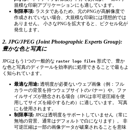
規模な印刷アプリケーションにも適しています。
制限事項:
ラスタであるため、元のPNGが高解像度で
作成されていない場合、大規模な印刷には理想的では
ありません。 小さなPNGを拡大すると、ピクセル化が
発生します。
2. JPG/JPEG (Joint Photographic Experts Group):
豊かな色と写真に
JPGはもう1つの一般的な
形式で、豊か
raster logo files
な色と写真のディテールを効率的に処理できることで最もよ
く知られています。
最適な用途:
透明度が必要ないウェブ画像（例：フル
カラーの背景を持つウェブサイトのバナー）や、ファ
イルサイズが懸念される場合（JPGは非可逆圧縮を使
用してサイズを縮小するため）に適しています。 写真
にも使用されます。
制限事項:
JPGは透明度をサポートしていません（常に
無地の背景、通常はデフォルトで白になります）。 非
可逆圧縮は一部の画像データが破棄されることを意味