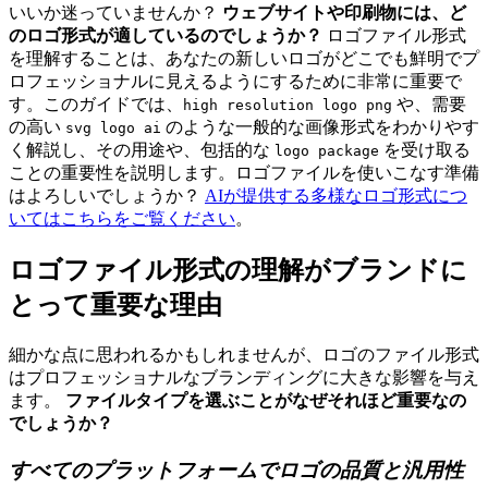
いいか迷っていませんか？
ウェブサイトや印刷物には、ど
のロゴ形式が適しているのでしょうか？
ロゴファイル形式
を理解することは、あなたの新しいロゴがどこでも鮮明でプ
ロフェッショナルに見えるようにするために非常に重要で
す。このガイドでは、
や、需要
high resolution logo png
の高い
のような一般的な画像形式をわかりやす
svg logo ai
く解説し、その用途や、包括的な
を受け取る
logo package
ことの重要性を説明します。ロゴファイルを使いこなす準備
はよろしいでしょうか？
AIが提供する多様なロゴ形式につ
いてはこちらをご覧ください
。
ロゴファイル形式の理解がブランドに
とって重要な理由
細かな点に思われるかもしれませんが、ロゴのファイル形式
はプロフェッショナルなブランディングに大きな影響を与え
ます。
ファイルタイプを選ぶことがなぜそれほど重要なの
でしょうか？
すべてのプラットフォームでロゴの品質と汎用性