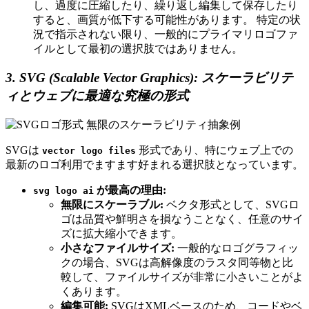
し、過度に圧縮したり、繰り返し編集して保存したり
すると、画質が低下する可能性があります。 特定の状
況で指示されない限り、一般的にプライマリロゴファ
イルとして最初の選択肢ではありません。
3. SVG (Scalable Vector Graphics): スケーラビリテ
ィとウェブに最適な究極の形式
SVGは
形式であり、特にウェブ上での
vector logo files
最新のロゴ利用でますます好まれる選択肢となっています。
が最高の理由:
svg logo ai
無限にスケーラブル:
ベクタ形式として、SVGロ
ゴは品質や鮮明さを損なうことなく、任意のサイ
ズに拡大縮小できます。
小さなファイルサイズ:
一般的なロゴグラフィッ
クの場合、SVGは高解像度のラスタ同等物と比
較して、ファイルサイズが非常に小さいことがよ
くあります。
編集可能:
SVGはXMLベースのため、コードやベ