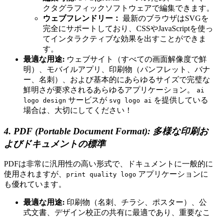
クタグラフィックソフトウェアで編集できます。
ウェブフレンドリー：
最新のブラウザはSVGを
完全にサポートしており、CSSやJavaScriptを使っ
てインタラクティブな効果を出すことができま
す。
最適な用途:
ウェブサイト（すべての画面解像度で鮮
明）、モバイルアプリ、印刷物（パンフレット、バナ
ー、名刺）、および基本的にあらゆるサイズで完璧な
鮮明さが要求されるあらゆるアプリケーション。
ai
サービスが
を提供している
logo design
svg logo ai
場合は、大切にしてください！
4. PDF (Portable Document Format): 多様な印刷お
よびドキュメントの標準
PDFは非常に汎用性の高い形式で、ドキュメントに一般的に
使用されますが、
アプリケーションに
print quality logo
も優れています。
最適な用途:
印刷物（名刺、チラシ、ポスター）、公
式文書、デザイン校正の共有に最適であり、重要なこ