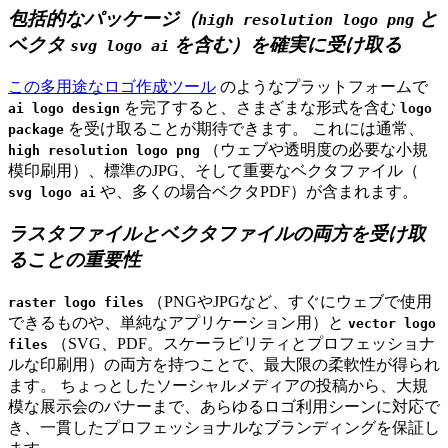
包括的なパッケージ（
と
high resolution logo png
ベクタ
を含む）を確実に受け取る
svg logo ai
この多用途なロゴ作成ツール
のようなプラットフォームで
を完了すると、さまざまな形式を含む
ai logo design
logo
を受け取ることが期待できます。 これには通常、
package
（ウェブや透明度の必要な小規
high resolution logo png
模印刷用）、標準のJPG、そして重要なベクタファイル（
や、多くの場合ベクタPDF）が含まれます。
svg logo ai
ラスタファイルとベクタファイルの両方を受け取
ることの重要性
（PNGやJPGなど、すぐにウェブで使用
raster logo files
できるものや、単純なアプリケーション用）と
vector logo
（SVG、PDF。スケーラビリティとプロフェッショナ
files
ルな印刷用）の両方を持つことで、最大限の柔軟性が得られ
ます。 ちょっとしたソーシャルメディアの投稿から、大規
模な展示会のバナーまで、あらゆるロゴ利用シーンに対応で
き、一貫したプロフェッショナルなブランディングを保証し