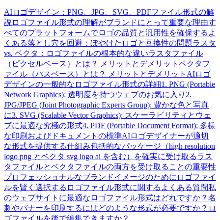
AIロゴデザイン：PNG、JPG、SVG、PDFファイル形式の解
説
ロゴファイル形式の理解がブランドにとって重要な理由
す
べてのプラットフォームでロゴの品質と汎用性を確保する
よ
くある落とし穴を回避：ぼやけたロゴと互換性の問題
ラスタ
vs. ベクタ：ロゴファイルの根本的な違い
ラスタファイル
（ピクセルベース）とは？ メリットとデメリット
ベクタフ
ァイル（パスベース）とは？ メリットとデメリット
AIロゴ
デザインの一般的なロゴファイル形式の詳細
1. PNG (Portable
Network Graphics): 透明度を持つウェブのお気に入り
2.
JPG/JPEG (Joint Photographic Experts Group): 豊かな色と写真
に
3. SVG (Scalable Vector Graphics): スケーラビリティとウェ
ブに最適な究極の形式
4. PDF (Portable Document Format): 多様
な印刷およびドキュメントの標準
AIロゴデザイナーが適切
な形式を提供する仕組み
包括的なパッケージ（high resolution
logo png とベクタ svg logo ai を含む）を確実に受け取る
ラス
タファイルとベクタファイルの両方を受け取ることの重要性
プロフェッショナルなブランドイメージのためにロゴファイ
ルを賢く選択する
ロゴファイル形式に関するよくある質問
私
のウェブサイトに最適なロゴファイル形式はどれですか？
名
刺やバナーを印刷するにはどのような形式が必要ですか？
ロ
ゴファイルを後で編集できますか？