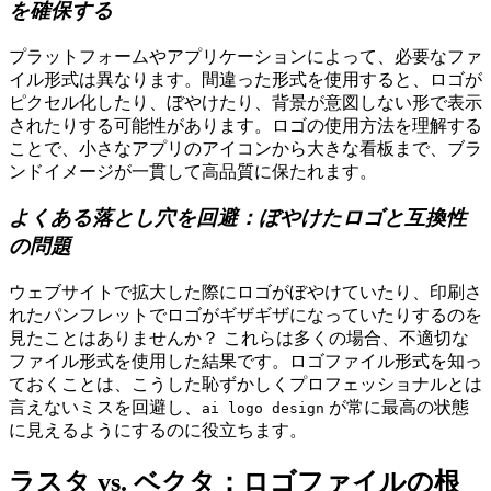
を確保する
プラットフォームやアプリケーションによって、必要なファ
イル形式は異なります。間違った形式を使用すると、ロゴが
ピクセル化したり、ぼやけたり、背景が意図しない形で表示
されたりする可能性があります。ロゴの使用方法を理解する
ことで、小さなアプリのアイコンから大きな看板まで、ブラ
ンドイメージが一貫して高品質に保たれます。
よくある落とし穴を回避：ぼやけたロゴと互換性
の問題
ウェブサイトで拡大した際にロゴがぼやけていたり、印刷さ
れたパンフレットでロゴがギザギザになっていたりするのを
見たことはありませんか？ これらは多くの場合、不適切な
ファイル形式を使用した結果です。ロゴファイル形式を知っ
ておくことは、こうした恥ずかしくプロフェッショナルとは
言えないミスを回避し、
が常に最高の状態
ai logo design
に見えるようにするのに役立ちます。
ラスタ vs. ベクタ：ロゴファイルの根