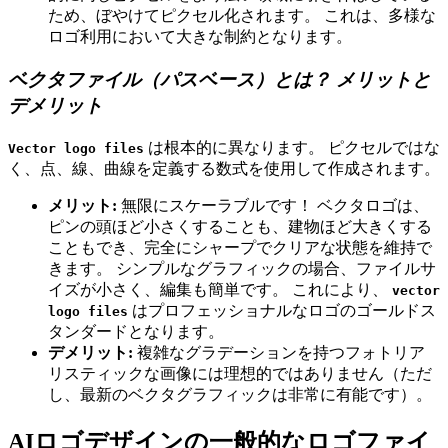
ため、ぼやけてピクセル化されます。 これは、多様な
ロゴ利用において大きな制約となります。
ベクタファイル（パスベース）とは？ メリットと
デメリット
は根本的に異なります。 ピクセルではな
Vector logo files
く、点、線、曲線を定義する数式を使用して作成されます。
メリット:
無限にスケーラブルです！ ベクタロゴは、
ピンの頭ほど小さくすることも、建物ほど大きくする
こともでき、完全にシャープでクリアな状態を維持で
きます。 シンプルなグラフィックの場合、ファイルサ
イズが小さく、編集も簡単です。 これにより、
vector
はプロフェッショナルなロゴのゴールドス
logo files
タンダードとなります。
デメリット:
複雑なグラデーションを持つフォトリア
リスティックな画像には理想的ではありません（ただ
し、最新のベクタグラフィックは非常に有能です）。
AIロゴデザインの一般的なロゴファイ