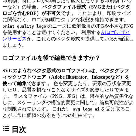
印刷物、特にプロが印刷したり拡大したりする印刷物（バナ
ーなど）の場合、
ベクタファイル形式（SVGまたはベクタ
ロゴを含むPDF）が不可欠です
。 これにより、印刷サイズ
に関係なく、ロゴが鮮明でクリアな状態を維持できます。
のニーズに低解像度のJPGや小さなPNG
print quality logo
を使用することは避けてください。 利用する
AIロゴデザイ
ンサービス
が、これらのベクタ形式を提供しているか確認し
ましょう。
ロゴファイルを後で編集できますか？
SVGのようなベクタ形式のロゴファイルは、ベクタグラフ
ィックソフトウェア（Adobe Illustrator、Inkscapeなど）を
使って編集できます
。 色を変更したり、要素の形状を変更
したり、品質を損なうことなくサイズを変更したりできま
す。 ラスタファイル（PNG、JPG）は、潜在的な品質劣化な
しに、スケーリングや構造的変更に関して、編集可能性がよ
り制限されています。 これが、
を受け取るこ
svg logo ai
とが非常に価値のあるもう1つの理由です。
目次