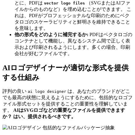
とに、PDFは
（SVGまたはAIファ
vector logo files
イルからのものなど）を埋め込むことができます。 こ
れは、PDFがプロフェッショナルな印刷のためにベク
タロゴのスケーラビリティと鮮明さを維持できること
を意味します。
他の形式をどのように補完するか:
PDFはベクタロゴの
コンテナとして機能し、異なるシステム間で正しく表
示および印刷されるようにします。多くの場合、印刷
会社が好むファイルです。
AIロゴデザイナーが適切な形式を提供
する仕組み
評判の良い
は、あなたのブランドがどこ
ai logo designer
でも最高の状態に見えるようにするために、包括的なロゴフ
ァイル形式セットを提供することの重要性を理解していま
す。
AIはSVGロゴなどの重要なファイルを提供できます
か？ はい、提供されるべきです。