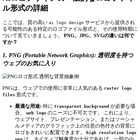
ル形式の詳細
ここでは、質の高い
サービスから提供され
ai logo design
る可能性のある特定のロゴファイル形式と、その使用時期に
ついて見ていきましょう。
PNG、JPG、SVGの違いは何で
すか？
1. PNG (Portable Network Graphics): 透明度を持つ
ウェブのお気に入り
PNGは、ウェブでの使用に非常に人気のある
raster logo
形式です。
files
最適な用途:
特に
が必要な場
transparent background
合、
のニーズに不可欠です。 これにより、
web logo
ウェブサイト、プレゼンテーション、またはソーシャ
ルメディアのグラフィック上の任意の色付きの背景に
ロゴをきれいに配置できます。
high resolution logo
は、ネイティブ解像度が十分であれば、一部の小
png