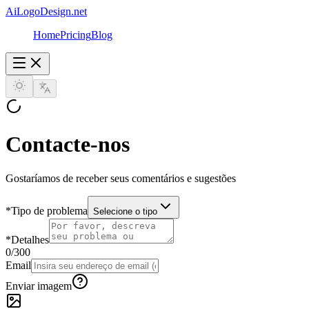
AiLogoDesign.net
Home
Pricing
Blog
Contacte-nos
Gostaríamos de receber seus comentários e sugestões
*
Tipo de problema
Selecione o tipo
*
Detalhes
0
/300
Email
Enviar imagem