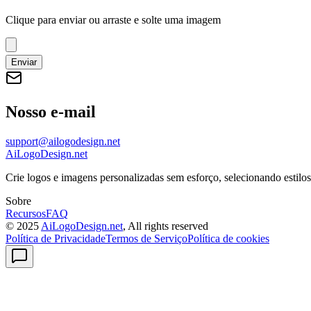
Clique para enviar
ou arraste e solte uma imagem
Enviar
Nosso e-mail
support@ailogodesign.net
AiLogoDesign.net
Crie logos e imagens personalizadas sem esforço, selecionando estilo
Sobre
Recursos
FAQ
© 2025
AiLogoDesign.net
, All rights reserved
Política de Privacidade
Termos de Serviço
Política de cookies