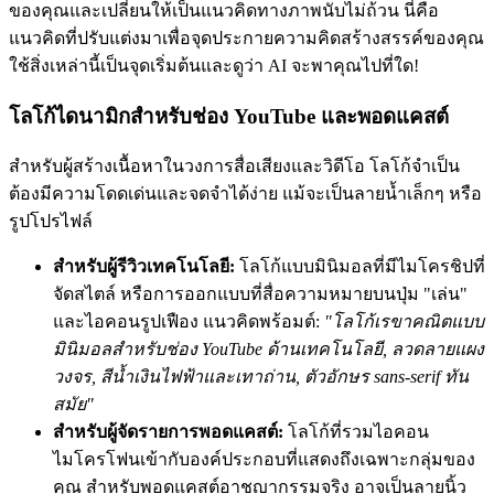
ของคุณและเปลี่ยนให้เป็นแนวคิดทางภาพนับไม่ถ้วน นี่คือ
แนวคิดที่ปรับแต่งมาเพื่อจุดประกายความคิดสร้างสรรค์ของคุณ
ใช้สิ่งเหล่านี้เป็นจุดเริ่มต้นและดูว่า AI จะพาคุณไปที่ใด!
โลโก้ไดนามิกสำหรับช่อง YouTube และพอดแคสต์
สำหรับผู้สร้างเนื้อหาในวงการสื่อเสียงและวิดีโอ โลโก้จำเป็น
ต้องมีความโดดเด่นและจดจำได้ง่าย แม้จะเป็นลายน้ำเล็กๆ หรือ
รูปโปรไฟล์
สำหรับผู้รีวิวเทคโนโลยี:
โลโก้แบบมินิมอลที่มีไมโครชิปที่
จัดสไตล์ หรือการออกแบบที่สื่อความหมายบนปุ่ม "เล่น"
และไอคอนรูปเฟือง แนวคิดพร้อมต์:
"โลโก้เรขาคณิตแบบ
มินิมอลสำหรับช่อง YouTube ด้านเทคโนโลยี, ลวดลายแผง
วงจร, สีน้ำเงินไฟฟ้าและเทาถ่าน, ตัวอักษร sans-serif ทัน
สมัย"
สำหรับผู้จัดรายการพอดแคสต์:
โลโก้ที่รวมไอคอน
ไมโครโฟนเข้ากับองค์ประกอบที่แสดงถึงเฉพาะกลุ่มของ
คุณ สำหรับพอดแคสต์อาชญากรรมจริง อาจเป็นลายนิ้ว