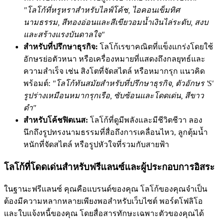
"โลโก้ที่หรูหราสำหรับไลฟ์โค้ช, ไอคอนเข็มทิศ
นามธรรม, สีทองอ่อนและสีเขียวอมน้ำเงินไล่ระดับ, สงบ
และสร้างแรงบันดาลใจ"
สำหรับที่ปรึกษาธุรกิจ:
โลโก้เรขาคณิตที่แข็งแกร่งโดยใช้
อักษรย่อตัวหนา หรือเครื่องหมายที่แสดงถึงกลยุทธ์และ
ความสำเร็จ เช่น สิงโตที่จัดสไตล์ หรือหมากรุก แนวคิด
พร้อมต์:
"โลโก้ทันสมัยสำหรับที่ปรึกษาธุรกิจ, ตัวอักษร 'S'
รูปร่างเหมือนหมากรุกเรือ, ซับซ้อนและโดดเด่น, สีขาว
ดำ"
สำหรับโค้ชฟิตเนส:
โลโก้ที่ดูมีพลังและมีชีวิตชีวา ลอง
นึกถึงรูปทรงนามธรรมที่สื่อถึงการเคลื่อนไหว, ลูกตุ้มน้ำ
หนักที่จัดสไตล์ หรือรูปหัวใจที่รวมกับสายฟ้า
โลโก้ที่โดดเด่นสำหรับฟรีแลนซ์และผู้ประกอบการอิสระ
ในฐานะฟรีแลนซ์ คุณคือแบรนด์ของคุณ โลโก้ของคุณจำเป็น
ต้องมีความหลากหลายเพียงพอสำหรับเว็บไซต์ พอร์ตโฟลิโอ
และใบแจ้งหนี้ของคุณ โดยสื่อสารทักษะเฉพาะตัวของคุณได้