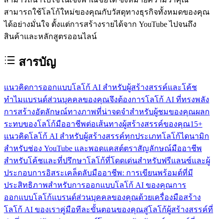
สามารถใช้โลโก้ใหม่ของคุณกับวัสดุทางธุรกิจทั้งหมดของคุณ
ได้อย่างมั่นใจ ตั้งแต่การสร้างรายได้จาก YouTube ไปจนถึง
สินค้าและหลักสูตรออนไลน์
สารบัญ
แนวคิดการออกแบบโลโก้ AI สำหรับผู้สร้างสรรค์และโค้ช
ทำไมแบรนด์ส่วนบุคคลของคุณจึงต้องการโลโก้ AI ที่ทรงพลัง
การสร้างอัตลักษณ์ทางภาพที่น่าจดจำสำหรับผู้ชมของคุณ
ผลก
ระทบของโลโก้มืออาชีพต่อเส้นทางผู้สร้างสรรค์ของคุณ
15+
แนวคิดโลโก้ AI สำหรับผู้สร้างสรรค์ทุกประเภท
โลโก้ไดนามิก
สำหรับช่อง YouTube และพอดแคสต์
ตราสัญลักษณ์มืออาชีพ
สำหรับโค้ชและที่ปรึกษา
โลโก้ที่โดดเด่นสำหรับฟรีแลนซ์และผู้
ประกอบการอิสระ
เคล็ดลับมืออาชีพ: การเขียนพร้อมต์ที่มี
ประสิทธิภาพสำหรับการออกแบบโลโก้ AI ของคุณ
การ
ออกแบบโลโก้แบรนด์ส่วนบุคคลของคุณด้วยเครื่องมือสร้าง
โลโก้ AI ของเรา
คู่มือทีละขั้นตอนของคุณสู่โลโก้ผู้สร้างสรรค์ที่