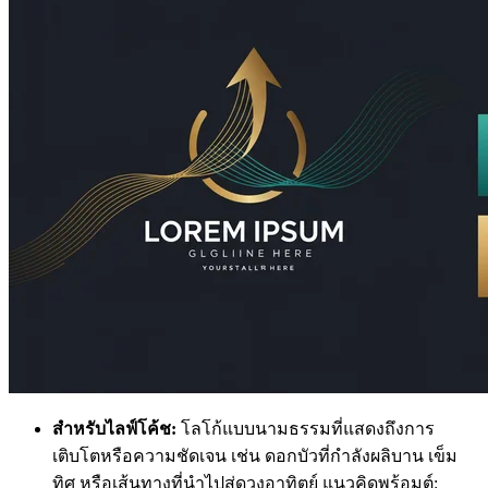
สำหรับไลฟ์โค้ช:
โลโก้แบบนามธรรมที่แสดงถึงการ
เติบโตหรือความชัดเจน เช่น ดอกบัวที่กำลังผลิบาน เข็ม
ทิศ หรือเส้นทางที่นำไปสู่ดวงอาทิตย์ แนวคิดพร้อมต์: