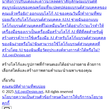
น่าทึ่ง
การปรับแต่งและดาวน์โหลดตราสัญลักษณ์แบรนด์ที่
สมบูรณ์แบบของคุณ
พร้อมที่จะปลดปล่อยแบรนด์ส่วนบุคคลของ
คุณแล้วหรือยัง? ออกแบบโลโก้ AI ของคุณวันนี้!
คำถามที่พบ
บ่อยเกี่ยวกับโลโก้แบรนด์ส่วนบุคคล AI
AI ช่วยฉันออกแบบ
โลโก้แบรนด์ส่วนบุคคลที่ไม่เหมือนใครได้อย่างไร?
อะไรทำให้
เครื่องมือของเราเป็นเครื่องมือสร้างโลโก้ AI ที่ดีที่สุดสำหรับผู้
สร้างสรรค์?
การใช้เครื่องมือ AI สำหรับโลโก้แบรนด์ส่วนบุคคล
ของฉันง่ายหรือไม่?
ฉันสามารถใช้โลโก้แบรนด์ส่วนบุคคลที่
สร้างโดย AI ของฉันเพื่อวัตถุประสงค์ทางการค้าได้หรือไม่?
AiLogoDesign.net
สร้างโลโก้และรูปภาพที่กำหนดเองได้อย่างง่ายดาย ด้วยการ
เลือกสไตล์และสร้างภาพตามคำแนะนำเฉพาะของคุณ
เกี่ยวกับ
คุณสมบัติ
คำถามที่พบบ่อย
© 2025
AiLogoDesign.net
, All rights reserved
นโยบายความเป็นส่วนตัว
ข้อกำหนดในการให้บริการ
นโยบาย
คุกกี้