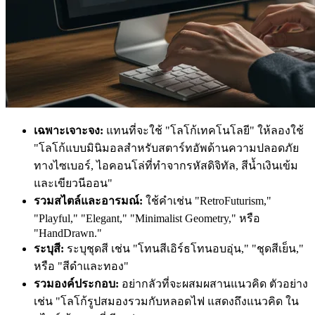
เฉพาะเจาะจง:
แทนที่จะใช้ "โลโก้เทคโนโลยี" ให้ลองใช้
"โลโก้แบบมินิมอลสำหรับสตาร์ทอัพด้านความปลอดภัย
ทางไซเบอร์, ไอคอนโล่ที่ทำจากรหัสดิจิทัล, สีน้ำเงินเข้ม
และเขียวนีออน"
รวมสไตล์และอารมณ์:
ใช้คำเช่น "RetroFuturism,"
"Playful," "Elegant," "Minimalist Geometry," หรือ
"HandDrawn."
ระบุสี:
ระบุชุดสี เช่น "โทนสีเอิร์ธโทนอบอุ่น," "ชุดสีเย็น,"
หรือ "สีดำและทอง"
รวมองค์ประกอบ:
อย่ากลัวที่จะผสมผสานแนวคิด ตัวอย่าง
เช่น "โลโก้รูปสมองรวมกับหลอดไฟ แสดงถึงแนวคิด ใน