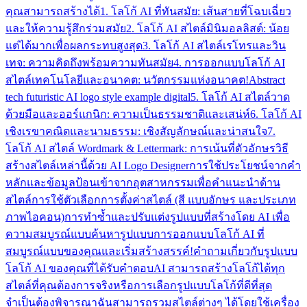
คุณสามารถสร้างได้
1. โลโก้ AI ที่ทันสมัย: เส้นสายที่โฉบเฉี่ยว
และให้ความรู้สึกร่วมสมัย
2. โลโก้ AI สไตล์มินิมอลลิสต์: น้อย
แต่ได้มากเพื่อผลกระทบสูงสุด
3. โลโก้ AI สไตล์เรโทรและวิน
เทจ: ความคิดถึงพร้อมความทันสมัย
4. การออกแบบโลโก้ AI
สไตล์เทคโนโลยีและอนาคต: นวัตกรรมแห่งอนาคต
!Abstract
tech futuristic AI logo style example digital
5. โลโก้ AI สไตล์วาด
ด้วยมือและออร์แกนิก: ความเป็นธรรมชาติและเสน่ห์
6. โลโก้ AI
เชิงเรขาคณิตและนามธรรม: เชิงสัญลักษณ์และน่าสนใจ
7.
โลโก้ AI สไตล์ Wordmark & Lettermark: การเน้นที่ตัวอักษร
วิธี
สร้างสไตล์เหล่านี้ด้วย AI Logo Designer
การใช้ประโยชน์จากคำ
หลักและข้อมูลป้อนเข้าจากอุตสาหกรรมเพื่อคำแนะนำด้าน
สไตล์
การใช้ตัวเลือกการตั้งค่าสไตล์ (สี แบบอักษร และประเภท
ภาพไอคอน)
การทำซ้ำและปรับแต่งรูปแบบที่สร้างโดย AI เพื่อ
ความสมบูรณ์แบบ
ค้นหารูปแบบการออกแบบโลโก้ AI ที่
สมบูรณ์แบบของคุณและเริ่มสร้างสรรค์!
คำถามเกี่ยวกับรูปแบบ
โลโก้ AI ของคุณที่ได้รับคำตอบ
AI สามารถสร้างโลโก้ได้ทุก
สไตล์ที่คุณต้องการจริงหรือ
การเลือกรูปแบบโลโก้ที่ดีที่สุด
จำเป็นต้องพิจารณา
ฉันสามารถรวมสไตล์ต่างๆ ได้โดยใช้เครื่อง