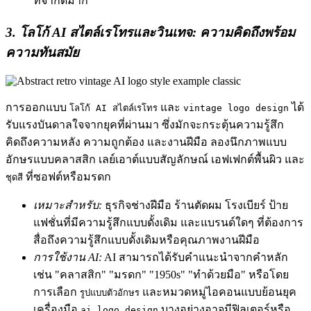
ที่จำกัดมาก
3. โลโก้ AI สไตล์เรโทรและวินเทจ: ความคิดถึงพร้อม
ความทันสมัย
การออกแบบ
และ
ได้
โลโก้ AI สไตล์เรโทร
vintage logo design
รับแรงบันดาลใจจากยุคที่ผ่านมา ซึ่งมักจะกระตุ้นความรู้สึก
คิดถึงความหลัง ความถูกต้อง และงานฝีมือ ลองนึกภาพแบบ
อักษรแบบคลาสสิก เลย์เอาต์แบบสัญลักษณ์ เอฟเฟกต์พื้นผิว และ
ที่ซอฟต์หรือมรดก
ชุดสี
เหมาะสำหรับ:
ธุรกิจช่างฝีมือ ร้านตัดผม โรงเบียร์ ป้าย
แฟชั่นที่มีความรู้สึกแบบดั้งเดิม และแบรนด์ใดๆ ที่ต้องการ
สื่อถึงความรู้สึกแบบดั้งเดิมหรือคุณภาพงานฝีมือ
การใช้งาน AI:
AI สามารถได้รับคำแนะนำจากคำหลัก
เช่น "คลาสสิก" "มรดก" "1950s" "ทำด้วยมือ" หรือโดย
การเลือก
และหมวดหมู่ไอคอนแบบย้อนยุค
รูปแบบตัวอักษร
เครื่องมือ
บางอย่างอาจมีฟิลเตอร์หรือ
ai logo design