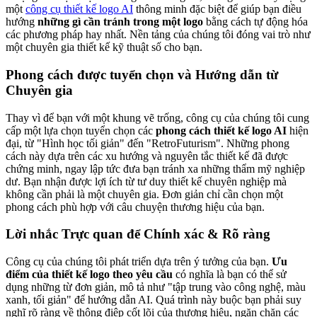
một
công cụ thiết kế logo AI
thông minh đặc biệt để giúp bạn điều
hướng
những gì cần tránh trong một logo
bằng cách tự động hóa
các phương pháp hay nhất. Nền tảng của chúng tôi đóng vai trò như
một chuyên gia thiết kế kỹ thuật số cho bạn.
Phong cách được tuyển chọn và Hướng dẫn từ
Chuyên gia
Thay vì để bạn với một khung vẽ trống, công cụ của chúng tôi cung
cấp một lựa chọn tuyển chọn các
phong cách thiết kế logo AI
hiện
đại, từ "Hình học tối giản" đến "RetroFuturism". Những phong
cách này dựa trên các xu hướng và nguyên tắc thiết kế đã được
chứng minh, ngay lập tức đưa bạn tránh xa những thẩm mỹ nghiệp
dư. Bạn nhận được lợi ích từ tư duy thiết kế chuyên nghiệp mà
không cần phải là một chuyên gia. Đơn giản chỉ cần chọn một
phong cách phù hợp với câu chuyện thương hiệu của bạn.
Lời nhắc Trực quan để Chính xác & Rõ ràng
Công cụ của chúng tôi phát triển dựa trên ý tưởng của bạn.
Ưu
điểm của thiết kế logo theo yêu cầu
có nghĩa là bạn có thể sử
dụng những từ đơn giản, mô tả như "tập trung vào công nghệ, màu
xanh, tối giản" để hướng dẫn AI. Quá trình này buộc bạn phải suy
nghĩ rõ ràng về thông điệp cốt lõi của thương hiệu, ngăn chặn các