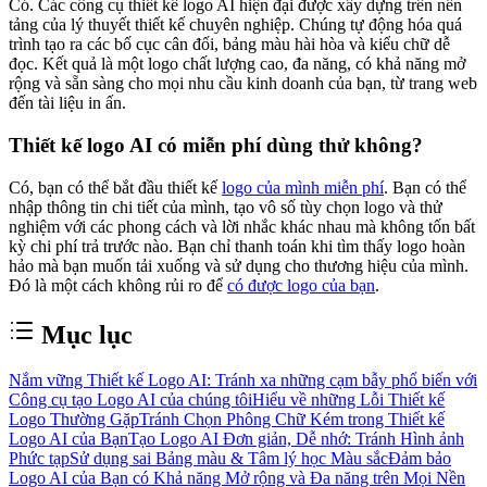
Có. Các công cụ thiết kế logo AI hiện đại được xây dựng trên nền
tảng của lý thuyết thiết kế chuyên nghiệp. Chúng tự động hóa quá
trình tạo ra các bố cục cân đối, bảng màu hài hòa và kiểu chữ dễ
đọc. Kết quả là một logo chất lượng cao, đa năng, có khả năng mở
rộng và sẵn sàng cho mọi nhu cầu kinh doanh của bạn, từ trang web
đến tài liệu in ấn.
Thiết kế logo AI có miễn phí dùng thử không?
Có, bạn có thể bắt đầu thiết kế
logo của mình miễn phí
. Bạn có thể
nhập thông tin chi tiết của mình, tạo vô số tùy chọn logo và thử
nghiệm với các phong cách và lời nhắc khác nhau mà không tốn bất
kỳ chi phí trả trước nào. Bạn chỉ thanh toán khi tìm thấy logo hoàn
hảo mà bạn muốn tải xuống và sử dụng cho thương hiệu của mình.
Đó là một cách không rủi ro để
có được logo của bạn
.
Mục lục
Nắm vững Thiết kế Logo AI: Tránh xa những cạm bẫy phổ biến với
Công cụ tạo Logo AI của chúng tôi
Hiểu về những Lỗi Thiết kế
Logo Thường Gặp
Tránh Chọn Phông Chữ Kém trong Thiết kế
Logo AI của Bạn
Tạo Logo AI Đơn giản, Dễ nhớ: Tránh Hình ảnh
Phức tạp
Sử dụng sai Bảng màu & Tâm lý học Màu sắc
Đảm bảo
Logo AI của Bạn có Khả năng Mở rộng và Đa năng trên Mọi Nền