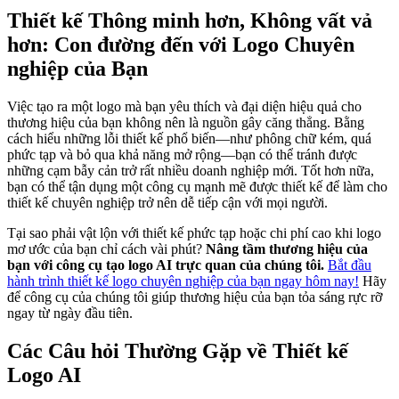
Thiết kế Thông minh hơn, Không vất vả
hơn: Con đường đến với Logo Chuyên
nghiệp của Bạn
Việc tạo ra một logo mà bạn yêu thích và đại diện hiệu quả cho
thương hiệu của bạn không nên là nguồn gây căng thẳng. Bằng
cách hiểu những lỗi thiết kế phổ biến—như phông chữ kém, quá
phức tạp và bỏ qua khả năng mở rộng—bạn có thể tránh được
những cạm bẫy cản trở rất nhiều doanh nghiệp mới. Tốt hơn nữa,
bạn có thể tận dụng một công cụ mạnh mẽ được thiết kế để làm cho
thiết kế chuyên nghiệp trở nên dễ tiếp cận với mọi người.
Tại sao phải vật lộn với thiết kế phức tạp hoặc chi phí cao khi logo
mơ ước của bạn chỉ cách vài phút?
Nâng tầm thương hiệu của
bạn với công cụ tạo logo AI trực quan của chúng tôi.
Bắt đầu
hành trình thiết kế logo chuyên nghiệp của bạn ngay hôm nay!
Hãy
để công cụ của chúng tôi giúp thương hiệu của bạn tỏa sáng rực rỡ
ngay từ ngày đầu tiên.
Các Câu hỏi Thường Gặp về Thiết kế
Logo AI