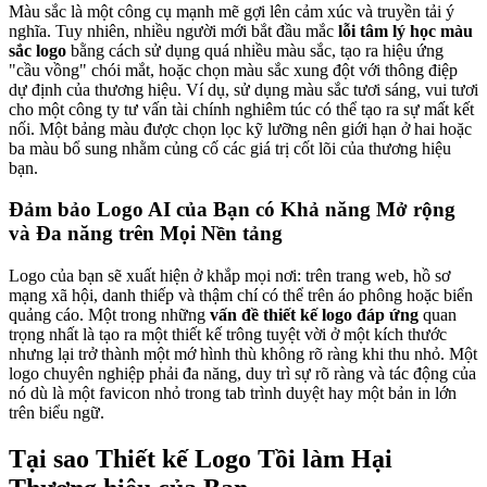
Màu sắc là một công cụ mạnh mẽ gợi lên cảm xúc và truyền tải ý
nghĩa. Tuy nhiên, nhiều người mới bắt đầu mắc
lỗi tâm lý học màu
sắc logo
bằng cách sử dụng quá nhiều màu sắc, tạo ra hiệu ứng
"cầu vồng" chói mắt, hoặc chọn màu sắc xung đột với thông điệp
dự định của thương hiệu. Ví dụ, sử dụng màu sắc tươi sáng, vui tươi
cho một công ty tư vấn tài chính nghiêm túc có thể tạo ra sự mất kết
nối. Một bảng màu được chọn lọc kỹ lưỡng nên giới hạn ở hai hoặc
ba màu bổ sung nhằm củng cố các giá trị cốt lõi của thương hiệu
bạn.
Đảm bảo Logo AI của Bạn có Khả năng Mở rộng
và Đa năng trên Mọi Nền tảng
Logo của bạn sẽ xuất hiện ở khắp mọi nơi: trên trang web, hồ sơ
mạng xã hội, danh thiếp và thậm chí có thể trên áo phông hoặc biển
quảng cáo. Một trong những
vấn đề thiết kế logo đáp ứng
quan
trọng nhất là tạo ra một thiết kế trông tuyệt vời ở một kích thước
nhưng lại trở thành một mớ hình thù không rõ ràng khi thu nhỏ. Một
logo chuyên nghiệp phải đa năng, duy trì sự rõ ràng và tác động của
nó dù là một favicon nhỏ trong tab trình duyệt hay một bản in lớn
trên biểu ngữ.
Tại sao Thiết kế Logo Tồi làm Hại