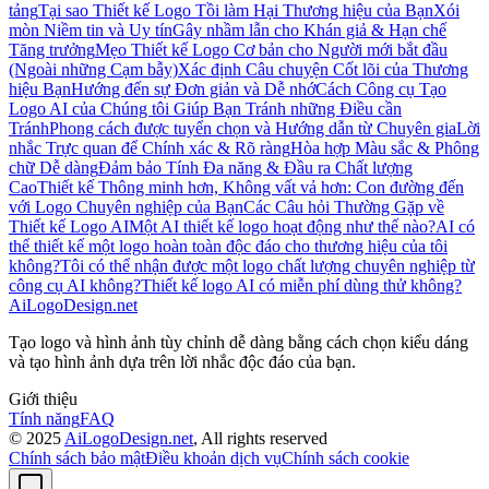
tảng
Tại sao Thiết kế Logo Tồi làm Hại Thương hiệu của Bạn
Xói
mòn Niềm tin và Uy tín
Gây nhầm lẫn cho Khán giả & Hạn chế
Tăng trưởng
Mẹo Thiết kế Logo Cơ bản cho Người mới bắt đầu
(Ngoài những Cạm bẫy)
Xác định Câu chuyện Cốt lõi của Thương
hiệu Bạn
Hướng đến sự Đơn giản và Dễ nhớ
Cách Công cụ Tạo
Logo AI của Chúng tôi Giúp Bạn Tránh những Điều cần
Tránh
Phong cách được tuyển chọn và Hướng dẫn từ Chuyên gia
Lời
nhắc Trực quan để Chính xác & Rõ ràng
Hòa hợp Màu sắc & Phông
chữ Dễ dàng
Đảm bảo Tính Đa năng & Đầu ra Chất lượng
Cao
Thiết kế Thông minh hơn, Không vất vả hơn: Con đường đến
với Logo Chuyên nghiệp của Bạn
Các Câu hỏi Thường Gặp về
Thiết kế Logo AI
Một AI thiết kế logo hoạt động như thế nào?
AI có
thể thiết kế một logo hoàn toàn độc đáo cho thương hiệu của tôi
không?
Tôi có thể nhận được một logo chất lượng chuyên nghiệp từ
công cụ AI không?
Thiết kế logo AI có miễn phí dùng thử không?
AiLogoDesign.net
Tạo logo và hình ảnh tùy chỉnh dễ dàng bằng cách chọn kiểu dáng
và tạo hình ảnh dựa trên lời nhắc độc đáo của bạn.
Giới thiệu
Tính năng
FAQ
© 2025
AiLogoDesign.net
, All rights reserved
Chính sách bảo mật
Điều khoản dịch vụ
Chính sách cookie