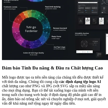
Đảm bảo Tính Đa năng & Đầu ra Chất lượng Cao
Mỗi logo được tạo ra trên nền tảng của chúng tôi đều được thiết kế
với tính đa năng. Chúng tôi cung cấp
các định dạng tệp logo AI
chất lượng cao như PNG và JPG (với SVG sắp ra mắt) sẵn sàng
cho mọi ứng dụng. Bạn có thể tải xuống logo của mình với nền
trong suốt cho trang web hoặc ở định dạng độ phân giải cao để in
ấn, đảm bảo nó trông sắc nét và chuyên nghiệp ở mọi nơi, giải quyết
vấn đề khả năng mở rộng ngay từ ngày đầu tiên.