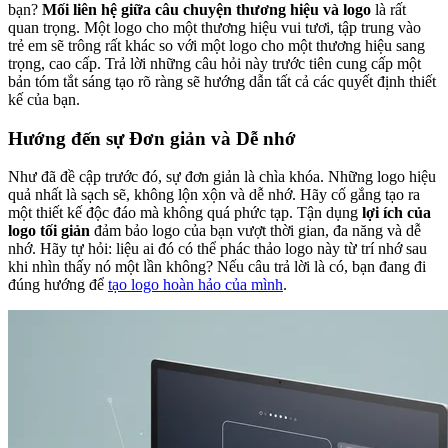
bạn?
Mối liên hệ giữa câu chuyện thương hiệu và logo
là rất
quan trọng. Một logo cho một thương hiệu vui tươi, tập trung vào
trẻ em sẽ trông rất khác so với một logo cho một thương hiệu sang
trọng, cao cấp. Trả lời những câu hỏi này trước tiên cung cấp một
bản tóm tắt sáng tạo rõ ràng sẽ hướng dẫn tất cả các quyết định thiết
kế của bạn.
Hướng đến sự Đơn giản và Dễ nhớ
Như đã đề cập trước đó, sự đơn giản là chìa khóa. Những logo hiệu
quả nhất là sạch sẽ, không lộn xộn và dễ nhớ. Hãy cố gắng tạo ra
một thiết kế độc đáo mà không quá phức tạp. Tận dụng
lợi ích của
logo tối giản
đảm bảo logo của bạn vượt thời gian, đa năng và dễ
nhớ. Hãy tự hỏi: liệu ai đó có thể phác thảo logo này từ trí nhớ sau
khi nhìn thấy nó một lần không? Nếu câu trả lời là có, bạn đang đi
đúng hướng để
tạo logo hoàn hảo của mình
.