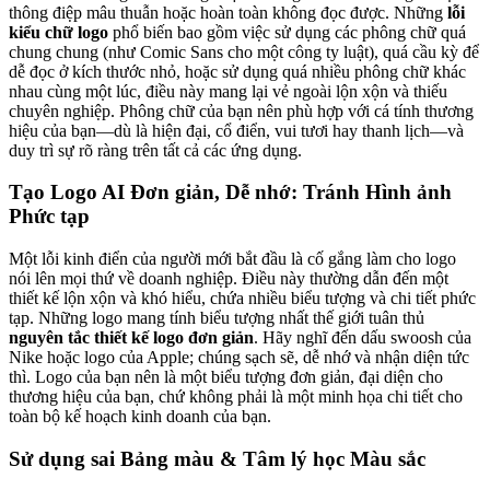
thông điệp mâu thuẫn hoặc hoàn toàn không đọc được. Những
lỗi
kiểu chữ logo
phổ biến bao gồm việc sử dụng các phông chữ quá
chung chung (như Comic Sans cho một công ty luật), quá cầu kỳ để
dễ đọc ở kích thước nhỏ, hoặc sử dụng quá nhiều phông chữ khác
nhau cùng một lúc, điều này mang lại vẻ ngoài lộn xộn và thiếu
chuyên nghiệp. Phông chữ của bạn nên phù hợp với cá tính thương
hiệu của bạn—dù là hiện đại, cổ điển, vui tươi hay thanh lịch—và
duy trì sự rõ ràng trên tất cả các ứng dụng.
Tạo Logo AI Đơn giản, Dễ nhớ: Tránh Hình ảnh
Phức tạp
Một lỗi kinh điển của người mới bắt đầu là cố gắng làm cho logo
nói lên mọi thứ về doanh nghiệp. Điều này thường dẫn đến một
thiết kế lộn xộn và khó hiểu, chứa nhiều biểu tượng và chi tiết phức
tạp. Những logo mang tính biểu tượng nhất thế giới tuân thủ
nguyên tắc thiết kế logo đơn giản
. Hãy nghĩ đến dấu swoosh của
Nike hoặc logo của Apple; chúng sạch sẽ, dễ nhớ và nhận diện tức
thì. Logo của bạn nên là một biểu tượng đơn giản, đại diện cho
thương hiệu của bạn, chứ không phải là một minh họa chi tiết cho
toàn bộ kế hoạch kinh doanh của bạn.
Sử dụng sai Bảng màu & Tâm lý học Màu sắc