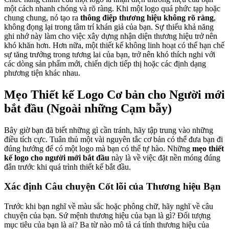
một cách nhanh chóng và rõ ràng. Khi một logo quá phức tạp hoặc
chung chung, nó tạo ra
thông điệp thương hiệu không rõ ràng
,
không đọng lại trong tâm trí khán giả của bạn. Sự thiếu khả năng
ghi nhớ này làm cho việc xây dựng nhận diện thương hiệu trở nên
khó khăn hơn. Hơn nữa, một thiết kế không linh hoạt có thể hạn chế
sự tăng trưởng trong tương lai của bạn, trở nên khó thích nghi với
các dòng sản phẩm mới, chiến dịch tiếp thị hoặc các định dạng
phương tiện khác nhau.
Mẹo Thiết kế Logo Cơ bản cho Người mới
bắt đầu (Ngoài những Cạm bẫy)
Bây giờ bạn đã biết những gì cần tránh, hãy tập trung vào những
điều tích cực. Tuân thủ một vài nguyên tắc cơ bản có thể đưa bạn đi
đúng hướng để có một logo mà bạn có thể tự hào. Những
mẹo thiết
kế logo cho người mới bắt đầu
này là về việc đặt nền móng đúng
đắn trước khi quá trình thiết kế bắt đầu.
Xác định Câu chuyện Cốt lõi của Thương hiệu Bạn
Trước khi bạn nghĩ về màu sắc hoặc phông chữ, hãy nghĩ về câu
chuyện của bạn. Sứ mệnh thương hiệu của bạn là gì? Đối tượng
mục tiêu của bạn là ai? Ba từ nào mô tả cá tính thương hiệu của