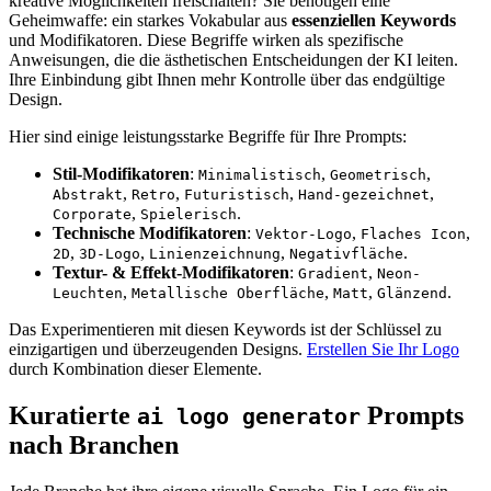
kreative Möglichkeiten freischalten? Sie benötigen eine
Geheimwaffe: ein starkes Vokabular aus
essenziellen Keywords
und Modifikatoren. Diese Begriffe wirken als spezifische
Anweisungen, die die ästhetischen Entscheidungen der KI leiten.
Ihre Einbindung gibt Ihnen mehr Kontrolle über das endgültige
Design.
Hier sind einige leistungsstarke Begriffe für Ihre Prompts:
Stil-Modifikatoren
:
,
,
Minimalistisch
Geometrisch
,
,
,
,
Abstrakt
Retro
Futuristisch
Hand-gezeichnet
,
.
Corporate
Spielerisch
Technische Modifikatoren
:
,
,
Vektor-Logo
Flaches Icon
,
,
,
.
2D
3D-Logo
Linienzeichnung
Negativfläche
Textur- & Effekt-Modifikatoren
:
,
Gradient
Neon-
,
,
,
.
Leuchten
Metallische Oberfläche
Matt
Glänzend
Das Experimentieren mit diesen Keywords ist der Schlüssel zu
einzigartigen und überzeugenden Designs.
Erstellen Sie Ihr Logo
durch Kombination dieser Elemente.
Kuratierte
Prompts
ai logo generator
nach Branchen