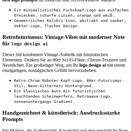
Ein minimalistisches Fuchskopf-Logo aus einfachen
Dreiecken, scharfe Linien, orange und weiß.
Geometrisches Kolibri-Icon, abstrakt und sauber,
Vektor-Logo, flaches Design.
Retrofuturismus: Vintage-Vibes mit moderner Note
für
logo design ai
Dieser Stil kombiniert Vintage-Ästhetik mit futuristischen
Elementen. Denken Sie an 80er Sci-Fi-Filme, Chrom-Texturen und
Neonlichter. Ein großartiger Weg, um Ihr
logo design ai
mit einem
einzigartigen, nostalgischen Gefühl hervorzuheben.
Retro-Chrom-Roboter-Kopf-Logo, 80er-Futurismus-
Stil, Neon-Gitternetz-Hintergrund.
Ein klassisches Auto mit futuristischen
leuchtenden Scheinwerfern, Retrowave-Logo,
Sonnenuntergangs-Gradient.
Handgezeichnet & künstlerisch: Ausdrucksstarke
Prompts
Für Marken, die Authentizität, Kreativität und eine persönliche Note