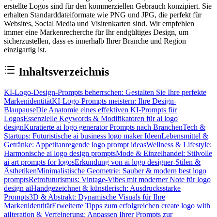
erstellte Logos sind für den kommerziellen Gebrauch konzipiert. Sie
erhalten Standarddateiformate wie PNG und JPG, die perfekt für
Websites, Social Media und Visitenkarten sind. Wir empfehlen
immer eine Markenrecherche für Ihr endgültiges Design, um
sicherzustellen, dass es innerhalb Ihrer Branche und Region
einzigartig ist.
Inhaltsverzeichnis
KI-Logo-Design-Prompts beherrschen: Gestalten Sie Ihre perfekte
Markenidentität
KI-Logo-Prompts meistern: Ihre Design-
Blaupause
Die Anatomie eines effektiven KI-Prompts für
Logos
Essenzielle Keywords & Modifikatoren für ai logo
design
Kuratierte ai logo generator Prompts nach Branchen
Tech &
Startups: Futuristische ai business logo maker Ideen
Lebensmittel &
Getränke: Appetitanregende logo prompt ideas
Wellness & Lifestyle:
Harmonische ai logo design prompts
Mode & Einzelhandel: Stilvolle
ai art prompts for logos
Erkundung von ai logo designer-Stilen &
Ästhetiken
Minimalistische Geometrie: Sauber & modern best logo
prompts
Retrofuturismus: Vintage-Vibes mit moderner Note für logo
design ai
Handgezeichnet & künstlerisch: Ausdrucksstarke
Prompts
3D & Abstrakt: Dynamische Visuals für Ihre
Markenidentität
Erweiterte Tipps zum erfolgreichen create logo with
ai
Iteration & Verfeinerung: Anpassen Ihrer Prompts zur