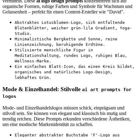
vermitteln. Diese
ai logo design prompts
konzentrieren sich auf
organische Formen, ruhige Farben und Symbole für Wachstum und
Gelassenheit – perfekt für einen Content-Ersteller wie "David".
Abstraktes Lotusblumen-Logo, sich entfaltende
Blütenblätter, weicher grün-lila Gradient, Yoga-
Studio.
Minimalistische Bergkette und Sonne, reine
Linienzeichnung, beruhigende Erdtöne.
Stilisierte menschliche Figur in
Meditationshaltung, rundes Logo, ruhiges Blau,
Wellness-Marke.
Ein einfaches Blatt-Icon, das einen Kreis bildet,
organisches und natürliches Logo-Design,
lebhaftes Grün.
Mode & Einzelhandel: Stilvolle
ai art prompts for
logos
Mode- und Einzelhandelslogos müssen schick, einprägsam und
stilvoll sein. Sie können von elegant und klassisch bis mutig und
trendig reichen. Diese Prompts erkunden verschiedene Ästhetiken,
um eine modische Markenidentität zu schaffen.
Eleganter abstrakter Buchstabe 'F'-Logo aus