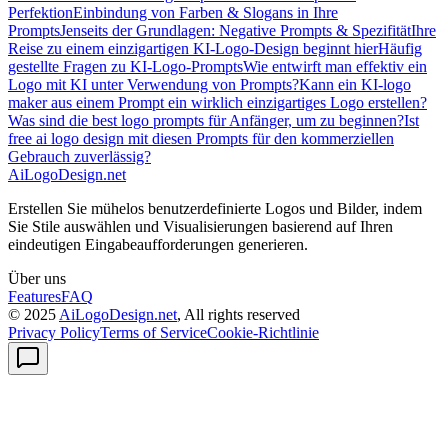
Perfektion
Einbindung von Farben & Slogans in Ihre
Prompts
Jenseits der Grundlagen: Negative Prompts & Spezifität
Ihre
Reise zu einem einzigartigen KI-Logo-Design beginnt hier
Häufig
gestellte Fragen zu KI-Logo-Prompts
Wie entwirft man effektiv ein
Logo mit KI unter Verwendung von Prompts?
Kann ein KI-logo
maker aus einem Prompt ein wirklich einzigartiges Logo erstellen?
Was sind die best logo prompts für Anfänger, um zu beginnen?
Ist
free ai logo design mit diesen Prompts für den kommerziellen
Gebrauch zuverlässig?
AiLogoDesign.net
Erstellen Sie mühelos benutzerdefinierte Logos und Bilder, indem
Sie Stile auswählen und Visualisierungen basierend auf Ihren
eindeutigen Eingabeaufforderungen generieren.
Über uns
Features
FAQ
© 2025
AiLogoDesign.net
, All rights reserved
Privacy Policy
Terms of Service
Cookie-Richtlinie