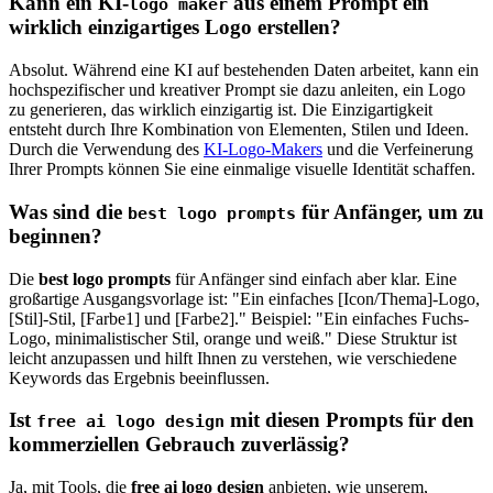
Kann ein KI-
aus einem Prompt ein
logo maker
wirklich einzigartiges Logo erstellen?
Absolut. Während eine KI auf bestehenden Daten arbeitet, kann ein
hochspezifischer und kreativer Prompt sie dazu anleiten, ein Logo
zu generieren, das wirklich einzigartig ist. Die Einzigartigkeit
entsteht durch Ihre Kombination von Elementen, Stilen und Ideen.
Durch die Verwendung des
KI-Logo-Makers
und die Verfeinerung
Ihrer Prompts können Sie eine einmalige visuelle Identität schaffen.
Was sind die
für Anfänger, um zu
best logo prompts
beginnen?
Die
best logo prompts
für Anfänger sind einfach aber klar. Eine
großartige Ausgangsvorlage ist: "Ein einfaches [Icon/Thema]-Logo,
[Stil]-Stil, [Farbe1] und [Farbe2]." Beispiel: "Ein einfaches Fuchs-
Logo, minimalistischer Stil, orange und weiß." Diese Struktur ist
leicht anzupassen und hilft Ihnen zu verstehen, wie verschiedene
Keywords das Ergebnis beeinflussen.
Ist
mit diesen Prompts für den
free ai logo design
kommerziellen Gebrauch zuverlässig?
Ja, mit Tools, die
free ai logo design
anbieten, wie unserem,