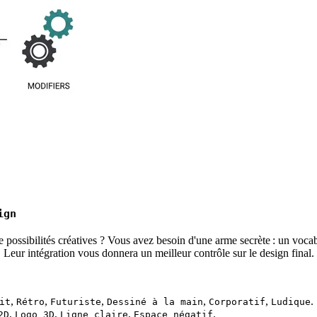
ign
possibilités créatives ? Vous avez besoin d'une arme secrète : un voca
. Leur intégration vous donnera un meilleur contrôle sur le design final.
,
,
,
,
,
.
it
Rétro
Futuriste
Dessiné à la main
Corporatif
Ludique
,
,
,
.
2D
Logo 3D
Ligne claire
Espace négatif