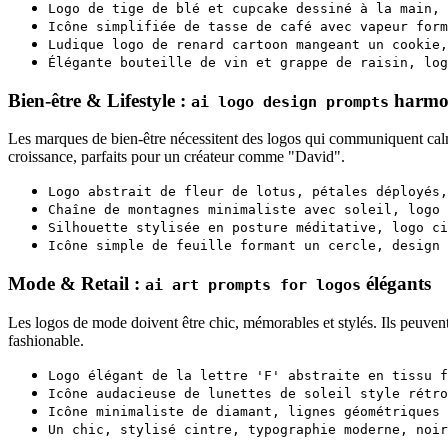
Logo de tige de blé et cupcake dessiné à la main, 
Icône simplifiée de tasse de café avec vapeur form
Ludique logo de renard cartoon mangeant un cookie,
Élégante bouteille de vin et grappe de raisin, log
Bien-être & Lifestyle :
harmo
ai logo design prompts
Les marques de bien-être nécessitent des logos qui communiquent calm
croissance, parfaits pour un créateur comme "David".
Logo abstrait de fleur de lotus, pétales déployés,
Chaîne de montagnes minimaliste avec soleil, logo 
Silhouette stylisée en posture méditative, logo ci
Icône simple de feuille formant un cercle, design 
Mode & Retail :
élégants
ai art prompts for logos
Les logos de mode doivent être chic, mémorables et stylés. Ils peuvent
fashionable.
Logo élégant de la lettre 'F' abstraite en tissu f
Icône audacieuse de lunettes de soleil style rétro
Icône minimaliste de diamant, lignes géométriques 
Un chic, stylisé cintre, typographie moderne, noir