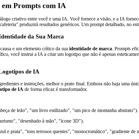
o em Prompts com IA
logo criativo entre você e uma IA. Você fornece a visão, e a IA forne
feteria" produzirá resultados genéricos. Um prompt detalhado, no entan
 Identidade da Sua Marca
 causa e um elemento crítico da sua
identidade de marca
. Prompts efi
ífico, você instrui a IA a criar um logotipo que não é apenas esteticam
Logotipos de IA
edientes e instruções, melhor o prato final. Embora não haja uma úni
otipo de IA
de forma eficaz é transformador.
eça de leão", "um livro estilizado", "um pico de montanha abstrato").
uturismo", "desenhado à mão", "ícone 3D").
ul e prata", "tons terrosos quentes", "monocromático", "gradiente de n