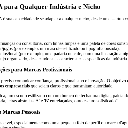
 para Qualquer Indústria e Nicho
IA é sua capacidade de se adaptar a qualquer nicho, desde uma startup c
finanças ou consultoria, com linhas limpas e uma paleta de cores sofisti
/jogos (por exemplo, um mascote estilizado ou tipografia ousada).
tos/local (por exemplo, uma padaria ou café, com uma ilustração amig
o organizado, destacando suas características específicas da indústria.
ões para Marcas Profissionais
 precisa comunicar confiança, profissionalismo e inovação. O objetivo 
os empresariais
que sejam claros e que transmitam autoridade.
ca, um escudo estilizado com um buraco de fechadura digital, paleta de
, letras abstratas 'A' e 'B' entrelaçadas, ouro escuro sofisticado"
e Marcas Pessoais
ecível, especialmente como uma pequena foto de perfil ou marca d'água
dos e simples.