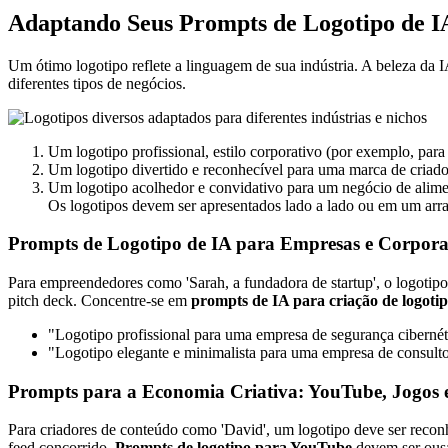
Adaptando Seus Prompts de Logotipo de IA
Um ótimo logotipo reflete a linguagem de sua indústria. A beleza da 
diferentes tipos de negócios.
Um logotipo profissional, estilo corporativo (por exemplo, para 
Um logotipo divertido e reconhecível para uma marca de criador
Um logotipo acolhedor e convidativo para um negócio de alimen
Os logotipos devem ser apresentados lado a lado ou em um arranj
Prompts de Logotipo de IA para Empresas e Corporaç
Para empreendedores como 'Sarah, a fundadora de startup', o logotipo
pitch deck. Concentre-se em
prompts de IA para criação de logotip
"Logotipo profissional para uma empresa de segurança cibernéti
"Logotipo elegante e minimalista para uma empresa de consultoria
Prompts para a Economia Criativa: YouTube, Jogos 
Para criadores de conteúdo como 'David', um logotipo deve ser reconh
feed concorrido.
Prompts de logotipo para YouTube
devem ser ousa