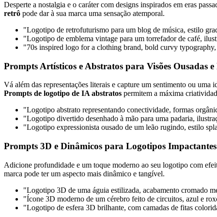
Desperte a nostalgia e o caráter com designs inspirados em eras pass
retrô
pode dar à sua marca uma sensação atemporal.
"Logotipo de retrofuturismo para um blog de música, estilo gra
"Logotipo de emblema vintage para um torrefador de café, ilus
"70s inspired logo for a clothing brand, bold curvy typography
Prompts Artísticos e Abstratos para Visões Ousadas e
Vá além das representações literais e capture um sentimento ou uma id
Prompts de logotipo de IA abstratos
permitem a máxima criatividad
"Logotipo abstrato representando conectividade, formas orgânic
"Logotipo divertido desenhado à mão para uma padaria, ilustraç
"Logotipo expressionista ousado de um leão rugindo, estilo spla
Prompts 3D e Dinâmicos para Logotipos Impactante
Adicione profundidade e um toque moderno ao seu logotipo com efeit
marca pode ter um aspecto mais dinâmico e tangível.
"Logotipo 3D de uma águia estilizada, acabamento cromado met
"Ícone 3D moderno de um cérebro feito de circuitos, azul e rox
"Logotipo de esfera 3D brilhante, com camadas de fitas colorida