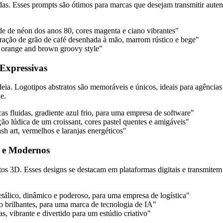
adas. Esses prompts são ótimos para marcas que desejam transmitir aute
de de néon dos anos 80, cores magenta e ciano vibrantes"
tração de grão de café desenhada à mão, marrom rústico e bege"
, orange and brown groovy style"
 Expressivas
eia. Logotipos abstratos são memoráveis e únicos, ideais para agências 
e.
as fluidas, gradiente azul frio, para uma empresa de software"
ão lúdica de um croissant, cores pastel quentes e amigáveis"
sh art, vermelhos e laranjas energéticos"
s e Modernos
os 3D. Esses designs se destacam em plataformas digitais e transmitem
álico, dinâmico e poderoso, para uma empresa de logística"
o brilhantes, para uma marca de tecnologia de IA"
s, vibrante e divertido para um estúdio criativo"