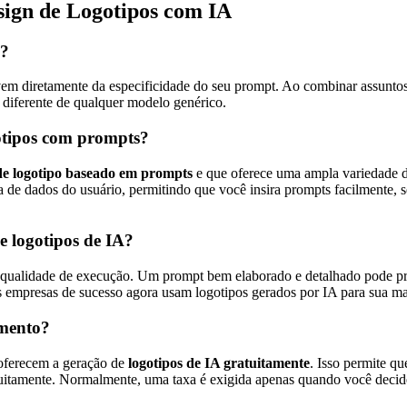
sign de Logotipos com IA
a?
m diretamente da especificidade do seu prompt. Ao combinar assuntos, 
, diferente de qualquer modelo genérico.
gotipos com prompts?
de logotipo baseado em prompts
e que oferece uma ampla variedade de
 de dados do usuário, permitindo que você insira prompts facilmente, sel
e logotipos de IA?
 qualidade de execução. Um prompt bem elaborado e detalhado pode pro
 empresas de sucesso agora usam logotipos gerados por IA para sua mar
amento?
 oferecem a geração de
logotipos de IA gratuitamente
. Isso permite q
atuitamente. Normalmente, uma taxa é exigida apenas quando você decide 