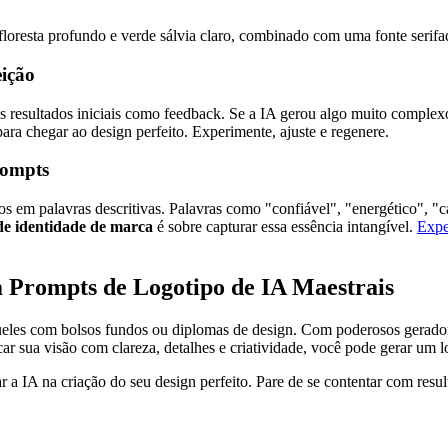
loresta profundo e verde sálvia claro, combinado com uma fonte serifad
eição
os resultados iniciais como feedback. Se a IA gerou algo muito comple
ara chegar ao design perfeito. Experimente, ajuste e regenere.
rompts
s em palavras descritivas. Palavras como "confiável", "energético", "
de identidade de marca
é sobre capturar essa essência intangível.
Expe
 Prompts de Logotipo de IA Maestrais
queles com bolsos fundos ou diplomas de design. Com poderosos gerador
car sua visão com clareza, detalhes e criatividade, você pode gerar um 
r a IA na criação do seu design perfeito. Pare de se contentar com resu