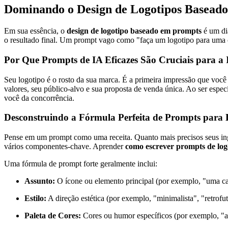
Dominando o Design de Logotipos Basead
Em sua essência, o
design de logotipo baseado em prompts
é um diá
o resultado final. Um prompt vago como "faça um logotipo para uma ca
Por Que Prompts de IA Eficazes São Cruciais para a
Seu logotipo é o rosto da sua marca. É a primeira impressão que você
valores, seu público-alvo e sua proposta de venda única. Ao ser espec
você da concorrência.
Desconstruindo a Fórmula Perfeita de Prompts para 
Pense em um prompt como uma receita. Quanto mais precisos seus ingr
vários componentes-chave. Aprender
como escrever prompts de log
Uma fórmula de prompt forte geralmente inclui:
Assunto:
O ícone ou elemento principal (por exemplo, "uma cab
Estilo:
A direção estética (por exemplo, "minimalista", "retrof
Paleta de Cores:
Cores ou humor específicos (por exemplo, "az