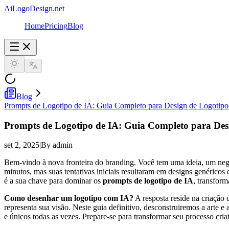
AiLogoDesign.net
Home
Pricing
Blog
Blog
Prompts de Logotipo de IA: Guia Completo para Design de Logotipos
Prompts de Logotipo de IA: Guia Completo para Desi
set 2, 2025
|
By admin
Bem-vindo à nova fronteira do branding. Você tem uma ideia, um negó
minutos, mas suas tentativas iniciais resultaram em designs genéricos
é a sua chave para dominar os
prompts de logotipo de IA
, transfor
Como desenhar um logotipo com IA?
A resposta reside na criação 
representa sua visão. Neste guia definitivo, desconstruiremos a arte e
e únicos todas as vezes. Prepare-se para transformar seu processo cria