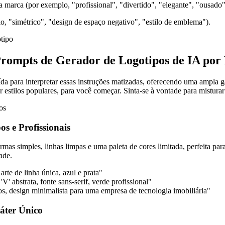
 marca (por exemplo, "profissional", "divertido", "elegante", "ousado"
 "simétrico", "design de espaço negativo", "estilo de emblema").
rompts de Gerador de Logotipos de IA por 
da para interpretar essas instruções matizadas, oferecendo uma ampla ga
or estilos populares, para você começar. Sinta-se à vontade para mistur
s e Profissionais
as simples, linhas limpas e uma paleta de cores limitada, perfeita para
ade.
rte de linha única, azul e prata"
V' abstrata, fonte sans-serif, verde profissional"
, design minimalista para uma empresa de tecnologia imobiliária"
áter Único