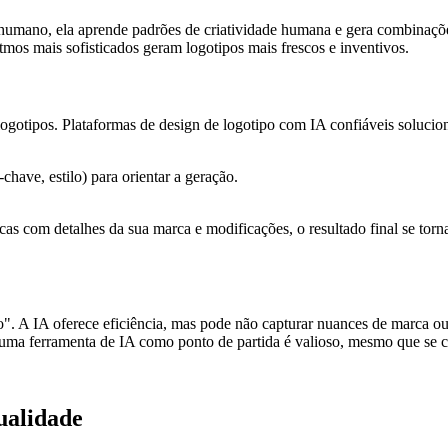
umano, ela aprende padrões de criatividade humana e gera combinações
tmos mais sofisticados geram logotipos mais frescos e inventivos.
logotipos. Plataformas de design de logotipo com IA confiáveis soluci
chave, estilo) para orientar a geração.
as com detalhes da sua marca e modificações, o resultado final se torn
". A IA oferece eficiência, mas pode não capturar nuances de marca o
ar uma ferramenta de IA como ponto de partida é valioso, mesmo que se
ualidade