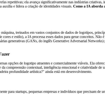
tarefas repetitivas; ela avança significativamente nas indústrias criativa
uxilia e lidera a criação de identidades visuais.
Como a IA aborda a
quina, treinados em vastos conjuntos de dados de logotipos, princípios
de cores e estilo), a IA processa esses dados para gerar conceitos. Não
rias generativas (GANs, do inglês Generative Adversarial Networks) pa
Fazer
versas opções de logotipo atraentes e comercialmente viáveis. Ela oferec
ece da compreensão contextual, inteligência emocional e criatividade 
eira profundidade artística?" ainda está em desenvolvimento.
ente para startups, pequenas empresas e indivíduos que precisam de uma