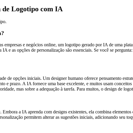
n de Logotipo com IA
ipo.
a?
as empresas e negócios online, um logotipo gerado por IA de uma plata
da IA e as opções de personalização são essenciais. Se você se pergunta:
dade de opções iniciais. Um designer humano oferece pensamento estrat
nto e prazo. A IA fornece uma base excelente, e muitos usam conceito
idade, mas sobre a adequação à tarefa. Para muitos, o design de logot
e. Embora a IA aprenda com designs existentes, ela combina elemento
ersonalização permitem alterar as sugestões iniciais, adicionando seu toq