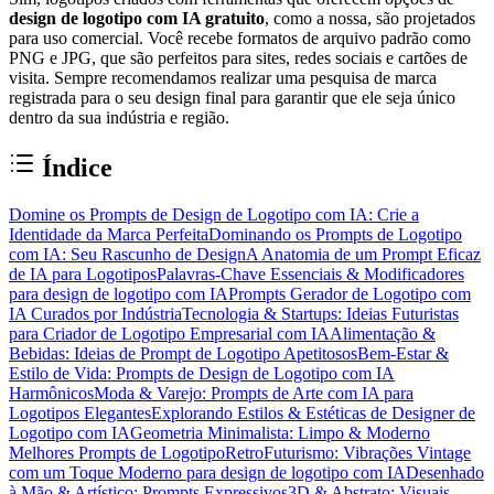
design de logotipo com IA gratuito
, como a nossa, são projetados
para uso comercial. Você recebe formatos de arquivo padrão como
PNG e JPG, que são perfeitos para sites, redes sociais e cartões de
visita. Sempre recomendamos realizar uma pesquisa de marca
registrada para o seu design final para garantir que ele seja único
dentro da sua indústria e região.
Índice
Domine os Prompts de Design de Logotipo com IA: Crie a
Identidade da Marca Perfeita
Dominando os Prompts de Logotipo
com IA: Seu Rascunho de Design
A Anatomia de um Prompt Eficaz
de IA para Logotipos
Palavras-Chave Essenciais & Modificadores
para design de logotipo com IA
Prompts Gerador de Logotipo com
IA Curados por Indústria
Tecnologia & Startups: Ideias Futuristas
para Criador de Logotipo Empresarial com IA
Alimentação &
Bebidas: Ideias de Prompt de Logotipo Apetitosos
Bem-Estar &
Estilo de Vida: Prompts de Design de Logotipo com IA
Harmônicos
Moda & Varejo: Prompts de Arte com IA para
Logotipos Elegantes
Explorando Estilos & Estéticas de Designer de
Logotipo com IA
Geometria Minimalista: Limpo & Moderno
Melhores Prompts de Logotipo
RetroFuturismo: Vibrações Vintage
com um Toque Moderno para design de logotipo com IA
Desenhado
à Mão & Artístico: Prompts Expressivos
3D & Abstrato: Visuais