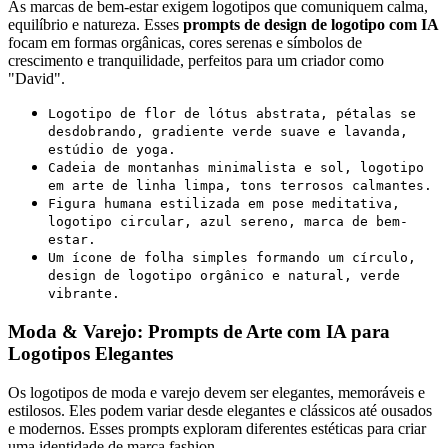
As marcas de bem-estar exigem logotipos que comuniquem calma,
equilíbrio e natureza. Esses
prompts de design de logotipo com IA
focam em formas orgânicas, cores serenas e símbolos de
crescimento e tranquilidade, perfeitos para um criador como
"David".
Logotipo de flor de lótus abstrata, pétalas se
desdobrando, gradiente verde suave e lavanda,
estúdio de yoga.
Cadeia de montanhas minimalista e sol, logotipo
em arte de linha limpa, tons terrosos calmantes.
Figura humana estilizada em pose meditativa,
logotipo circular, azul sereno, marca de bem-
estar.
Um ícone de folha simples formando um círculo,
design de logotipo orgânico e natural, verde
vibrante.
Moda & Varejo: Prompts de Arte com IA para
Logotipos Elegantes
Os logotipos de moda e varejo devem ser elegantes, memoráveis e
estilosos. Eles podem variar desde elegantes e clássicos até ousados
e modernos. Esses prompts exploram diferentes estéticas para criar
uma identidade de marca fashion.