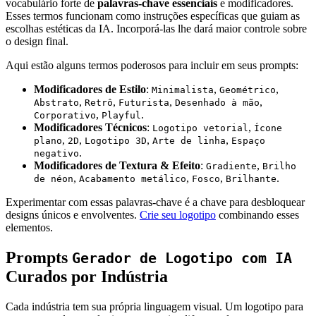
vocabulário forte de
palavras-chave essenciais
e modificadores.
Esses termos funcionam como instruções específicas que guiam as
escolhas estéticas da IA. Incorporá-las lhe dará maior controle sobre
o design final.
Aqui estão alguns termos poderosos para incluir em seus prompts:
Modificadores de Estilo
:
,
,
Minimalista
Geométrico
,
,
,
,
Abstrato
Retrô
Futurista
Desenhado à mão
,
.
Corporativo
Playful
Modificadores Técnicos
:
,
Logotipo vetorial
Ícone
,
,
,
,
plano
2D
Logotipo 3D
Arte de linha
Espaço
.
negativo
Modificadores de Textura & Efeito
:
,
Gradiente
Brilho
,
,
,
.
de néon
Acabamento metálico
Fosco
Brilhante
Experimentar com essas palavras-chave é a chave para desbloquear
designs únicos e envolventes.
Crie seu logotipo
combinando esses
elementos.
Prompts
Gerador de Logotipo com IA
Curados por Indústria
Cada indústria tem sua própria linguagem visual. Um logotipo para