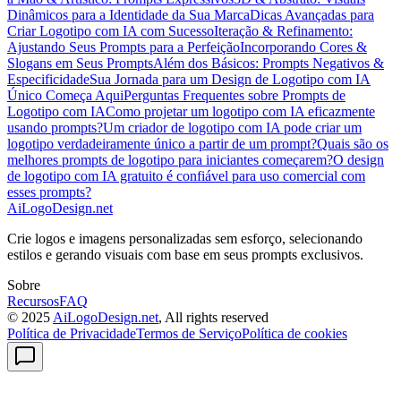
Dinâmicos para a Identidade da Sua Marca
Dicas Avançadas para
Criar Logotipo com IA com Sucesso
Iteração & Refinamento:
Ajustando Seus Prompts para a Perfeição
Incorporando Cores &
Slogans em Seus Prompts
Além dos Básicos: Prompts Negativos &
Especificidade
Sua Jornada para um Design de Logotipo com IA
Único Começa Aqui
Perguntas Frequentes sobre Prompts de
Logotipo com IA
Como projetar um logotipo com IA eficazmente
usando prompts?
Um criador de logotipo com IA pode criar um
logotipo verdadeiramente único a partir de um prompt?
Quais são os
melhores prompts de logotipo para iniciantes começarem?
O design
de logotipo com IA gratuito é confiável para uso comercial com
esses prompts?
AiLogoDesign.net
Crie logos e imagens personalizadas sem esforço, selecionando
estilos e gerando visuais com base em seus prompts exclusivos.
Sobre
Recursos
FAQ
© 2025
AiLogoDesign.net
, All rights reserved
Política de Privacidade
Termos de Serviço
Política de cookies