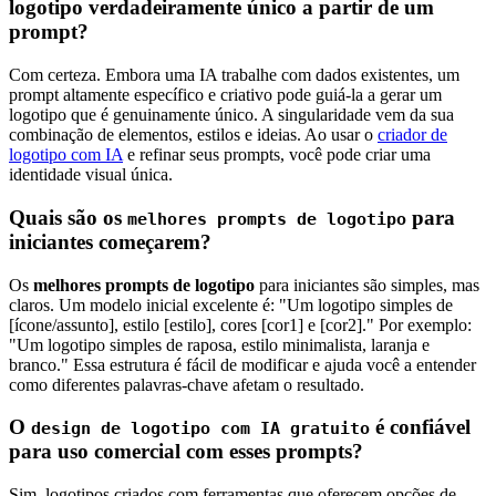
logotipo verdadeiramente único a partir de um
prompt?
Com certeza. Embora uma IA trabalhe com dados existentes, um
prompt altamente específico e criativo pode guiá-la a gerar um
logotipo que é genuinamente único. A singularidade vem da sua
combinação de elementos, estilos e ideias. Ao usar o
criador de
logotipo com IA
e refinar seus prompts, você pode criar uma
identidade visual única.
Quais são os
para
melhores prompts de logotipo
iniciantes começarem?
Os
melhores prompts de logotipo
para iniciantes são simples, mas
claros. Um modelo inicial excelente é: "Um logotipo simples de
[ícone/assunto], estilo [estilo], cores [cor1] e [cor2]." Por exemplo:
"Um logotipo simples de raposa, estilo minimalista, laranja e
branco." Essa estrutura é fácil de modificar e ajuda você a entender
como diferentes palavras-chave afetam o resultado.
O
é confiável
design de logotipo com IA gratuito
para uso comercial com esses prompts?
Sim, logotipos criados com ferramentas que oferecem opções de