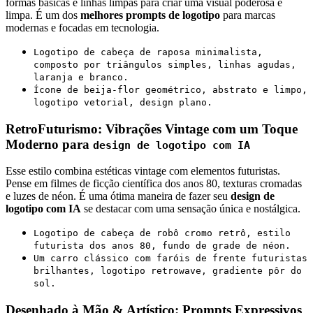
formas básicas e linhas limpas para criar uma visual poderosa e
limpa. É um dos
melhores prompts de logotipo
para marcas
modernas e focadas em tecnologia.
Logotipo de cabeça de raposa minimalista,
composto por triângulos simples, linhas agudas,
laranja e branco.
Ícone de beija-flor geométrico, abstrato e limpo,
logotipo vetorial, design plano.
RetroFuturismo: Vibrações Vintage com um Toque
Moderno para
design de logotipo com IA
Esse estilo combina estéticas vintage com elementos futuristas.
Pense em filmes de ficção científica dos anos 80, texturas cromadas
e luzes de néon. É uma ótima maneira de fazer seu
design de
logotipo com IA
se destacar com uma sensação única e nostálgica.
Logotipo de cabeça de robô cromo retrô, estilo
futurista dos anos 80, fundo de grade de néon.
Um carro clássico com faróis de frente futuristas
brilhantes, logotipo retrowave, gradiente pôr do
sol.
Desenhado à Mão & Artístico: Prompts Expressivos