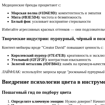
Медицинские бренды процветают с:
Морская волна (#1D6E9D)
: компетентность и эмпатия
Мята (#B3E5D4)
: чистота и безмятежность
Белый фон
: усиливает восприятие стерильности
Избегайте агрессивных красных оттенков — они подсознатель
Творческие индустрии: пурпурный, чёрный и по
Контент-мейкеры вроде "Creator David" повышают ценность с:
Королевский пурпур (#7E47EB)
: креативность и эксклю
Угольный (#2F2F2F)
: контрастная изысканность
Золотой металлик (#DFB841)
: намёк на премиум-качест
ЛАЙФХАК:
используйте запросы вроде
"роскошный пурпурный 
Внедрение психологии цвета в инструм
Пошаговый гид по подбору цвета
Определите ключевую эмоцию
: Нужно доверие? Начнит