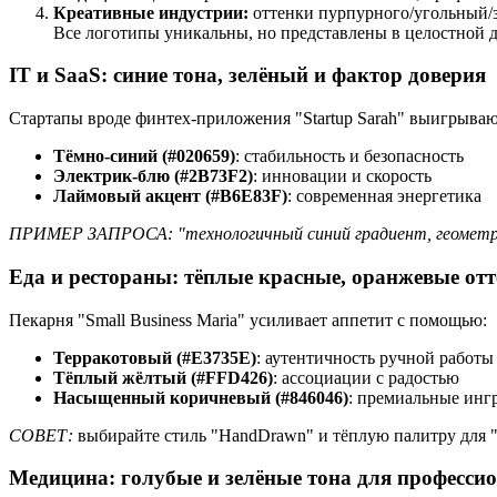
Креативные индустрии:
оттенки пурпурного/угольный/з
Все логотипы уникальны, но представлены в целостной 
IT и SaaS: синие тона, зелёный и фактор доверия
Стартапы вроде финтех-приложения "Startup Sarah" выигрываю
Тёмно-синий (#020659)
: стабильность и безопасность
Электрик-блю (#2B73F2)
: инновации и скорость
Лаймовый акцент (#B6E83F)
: современная энергетика
ПРИМЕР ЗАПРОСА:
"технологичный синий градиент, геомет
Еда и рестораны: тёплые красные, оранжевые от
Пекарня "Small Business Maria" усиливает аппетит с помощью:
Терракотовый (#E3735E)
: аутентичность ручной работы
Тёплый жёлтый (#FFD426)
: ассоциации с радостью
Насыщенный коричневый (#846046)
: премиальные инг
СОВЕТ:
выбирайте стиль "HandDrawn" и тёплую палитру для "
Медицина: голубые и зелёные тона для професси