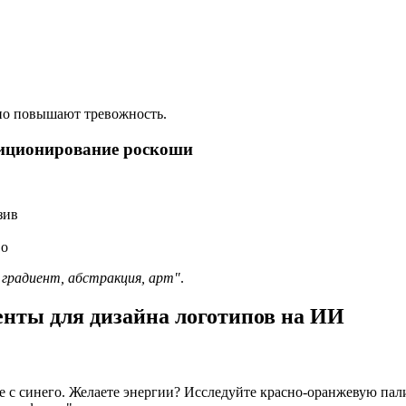
но повышают тревожность.
зиционирование роскоши
зив
во
градиент, абстракция, арт"
.
енты для дизайна логотипов на ИИ
е с синего. Желаете энергии? Исследуйте красно-оранжевую пал