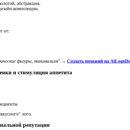
олотой, абстракция.
дизайн-композиции.
т от:
рические фигуры, минимализм"
→
Создать похожий на AiLogoDes
тенки и стимуляция аппетита
редиенты
вкусного" лого.
ональной репутации