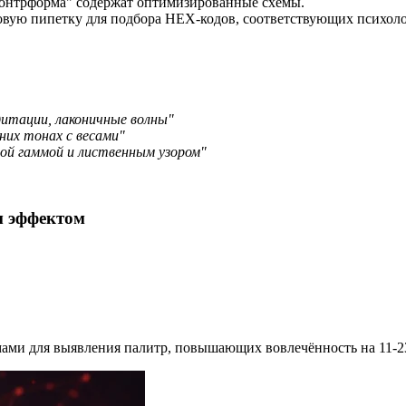
Контрформа" содержат оптимизированные схемы.
товую пипетку для подбора HEX-кодов, соответствующих психол
итации, лаконичные волны"
их тонах с весами"
ной гаммой и лиственным узором"
м эффектом
ми для выявления палитр, повышающих вовлечённость на 11-23