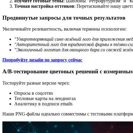
Изучите готовые темы
: Шаблоны "Ретрофутуризм" и "
Точная настройка оттенков
: Перетаскивайте нашу цве
Продвинутые запросы для точных результатов
Увеличивайте релевантность, включая термины психологии:
"Умиротворяющий сине-зелёный лого для приложения мед
"Авторитетный лого для юридической фирмы в тёмно-син
"Экологичный логотип для овощного бара со свежей зелё
Попробуйте дизайн по запросу сейчас
A/B-тестирование цветовых решений с измеримы
Тестируйте разные версии через:
Опросы в соцсетях
Тепловые карты на лендингах
Аналитику в подписи emails
Наши PNG-файлы идеально совместимы с тестовыми платформа