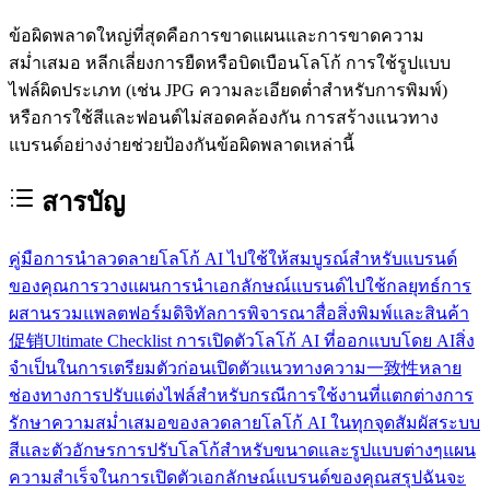
ข้อผิดพลาดใหญ่ที่สุดคือการขาดแผนและการขาดความ
สม่ำเสมอ หลีกเลี่ยงการยืดหรือบิดเบือนโลโก้ การใช้รูปแบบ
ไฟล์ผิดประเภท (เช่น JPG ความละเอียดต่ำสำหรับการพิมพ์)
หรือการใช้สีและฟอนต์ไม่สอดคล้องกัน การสร้างแนวทาง
แบรนด์อย่างง่ายช่วยป้องกันข้อผิดพลาดเหล่านี้
สารบัญ
คู่มือการนำลวดลายโลโก้ AI ไปใช้ให้สมบูรณ์สำหรับแบรนด์
ของคุณ
การวางแผนการนำเอกลักษณ์แบรนด์ไปใช้
กลยุทธ์การ
ผสานรวมแพลตฟอร์มดิจิทัล
การพิจารณาสื่อสิ่งพิมพ์และสินค้า
促销
Ultimate Checklist การเปิดตัวโลโก้ AI ที่ออกแบบโดย AI
สิ่ง
จำเป็นในการเตรียมตัวก่อนเปิดตัว
แนวทางความ一致性หลาย
ช่องทาง
การปรับแต่งไฟล์สำหรับกรณีการใช้งานที่แตกต่าง
การ
รักษาความสม่ำเสมอของลวดลายโลโก้ AI ในทุกจุดสัมผัส
ระบบ
สีและตัวอักษร
การปรับโลโก้สำหรับขนาดและรูปแบบต่างๆ
แผน
ความสำเร็จในการเปิดตัวเอกลักษณ์แบรนด์ของคุณ
สรุป
ฉันจะ