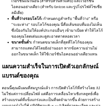
เวอร์ชันแนวนอน (สำหรับส่วนหัวแคบ) และเวอร์ชัน
ไอคอนอย่างเดียว (สำหรับ favicon และรูปโปรไฟล์โซเชีย
ลมีเดีย)
พื้นที่ว่างรอบโลโก้:
กำหนดกฎสำหรับ "พื้นที่ว่าง" หรือ
"ระยะห่าง" รอบโลโก้ของคุณ นี่คือเส้นขอบที่มองไม่เห็น
ซึ่งป้องกันไม่ให้องค์ประกอบอื่นๆ เข้ามาเบียด ทำให้โลโก้
ของคุณโดดเด่นและดูสะอาดตาตลอดเวลา
ขนาดขั้นต่ำ:
กำหนดขนาดเล็กที่สุดที่โลโก้ของคุณ
สามารถแสดงได้โดยยังอ่านออก หากข้อความอ่านไม่
ออกในขนาดเล็ก ให้ใช้เวอร์ชันไอคอนอย่างเดียวแทน
แผนความสำเร็จในการเปิดตัวเอกลักษณ์
แบรนด์ของคุณ
ตอนนี้คุณมีแผนที่สมบูรณ์แล้ว การเปิดตัวโลโก้ที่สร้างโดย AI
ไม่ใช่แค่การเปลี่ยนไฟล์ แต่คือการเคลื่อนไหวเชิงกลยุทธ์เพื่อ
สร้างแบรนด์ที่แข็งแกร่งและเป็นที่จดจำมากขึ้น ด้วยการสร้าง
แผนการนำไปใช้ ปฏิบัติตามチェックลิสต์รายละเอียด และมุ่ง