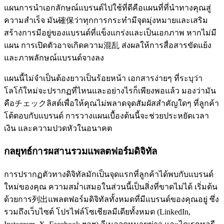
แผนการนำเอกลักษณ์แบรนด์ไปใช้ที่ดีคือแผนที่ที่นำทางคุณสู่
ความสำเร็จ มัน確保ว่าทุกการกระทำมีจุดมุ่งหมายและเสริม
สร้างการมีอยู่ของแบรนด์ที่แข็งแกร่งและเป็นเอกภาพ หากไม่มี
แผน การเปิดตัวอาจเกิดความ混乱 ส่งผลให้การสื่อสารขัดแย้ง
และภาพลักษณ์แบรนด์จางลง
แผนนี้ไม่จำเป็นต้องยาวเป็นร้อยหน้า เอกสารง่ายๆ ที่ระบุว่า
โลโก้ใหม่จะปรากฏที่ไหนและอย่างไรก็เพียงพอแล้ว มองว่ามัน
คือチェックลิสต์เพื่อให้คุณไม่พลาดจุดสัมผัสสำคัญใดๆ ที่ลูกค้า
โต้ตอบกับแบรนด์ การวางแผนเบื้องต้นนี้จะช่วยประหยัดเวลา
เงิน และความปวดหัวในอนาคต
กลยุทธ์การผสานรวมแพลตฟอร์มดิจิทัล
การปรากฏตัวทางดิจิทัลมักเป็นจุดแรกที่ลูกค้าได้พบกับแบรนด์
ใหม่ของคุณ ความสม่ำเสมอในส่วนนี้เป็นสิ่งที่ขาดไม่ได้ เริ่มต้น
ด้วยการ列出แพลตฟอร์มดิจิทัลทั้งหมดที่มีแบรนด์ของคุณอยู่ ซึ่ง
รวมถึงเว็บไซต์ โปรไฟล์โซเชียลมีเดียทั้งหมด (LinkedIn,