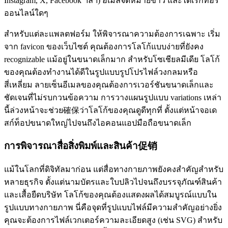
Instagram, X, Facebook ฯลฯ) อีเมลจดหมายข่าว และไดเรกทอรี
ออนไลน์ใดๆ
สำหรับแต่ละแพลตฟอร์ม ให้พิจารณาความต้องการเฉพาะ เริ่ม
จาก favicon ของเว็บไซต์ คุณต้องการโลโก้แบบง่ายที่ยังคง
recognizable แม้อยู่ในขนาดเล็กมาก สำหรับโซเชียลมีเดีย โลโก้
ของคุณต้องทำงานได้ดีในรูปแบบรูปโปรไฟล์วงกลมหรือ
สี่เหลี่ยม ลายเซ็นอีเมลของคุณต้องการเวอร์ชันขนาดเล็กและ
ชัดเจนที่ไม่รบกวนข้อความ การวางแผนรูปแบบ variations เหล่า
นี้ล่วงหน้าจะช่วย確保ว่าโลโก้ของคุณดูดีทุกที่ ตั้งแต่หน้าจอเด
สก์ท็อปขนาดใหญ่ไปจนถึงไอคอนแอปมือถือขนาดเล็ก
การพิจารณาสื่อสิ่งพิมพ์และสินค้า促销
แม้ในโลกที่ดิจิทัลมาก่อน แต่สื่อทางกายภาพยังคงสำคัญสำหรับ
หลายธุรกิจ ตั้งแต่นามบัตรและใบปลิวไปจนถึงบรรจุภัณฑ์สินค้า
และเสื้อยืดบริษัท โลโก้ของคุณต้องแสดงผลได้สมบูรณ์แบบใน
รูปแบบทางกายภาพ นี่คือจุดที่รูปแบบไฟล์มีความสำคัญอย่างยิ่ง
คุณจะต้องการไฟล์เวกเตอร์ความละเอียดสูง (เช่น SVG) สำหรับ