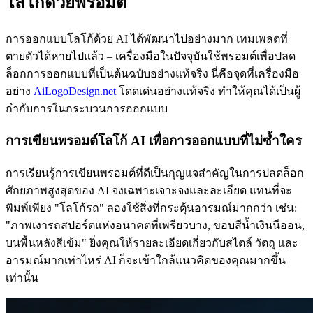
โลโก้ด้วยพรอมต์
การออกแบบโลโก้ด้วย AI ได้พัฒนาไปอย่างมาก เทมเพลตที่
ตายตัวได้หายไปแล้ว – เครื่องมือในปัจจุบันใช้พรอมต์เพื่อปลด
ล็อกการออกแบบที่เป็นต้นฉบับอย่างแท้จริง นี่คือจุดที่เครื่องมือ
อย่าง
AiLogoDesign.net
โดดเด่นอย่างแท้จริง ทำให้คุณได้เป็นผู้
กำกับการในกระบวนการออกแบบ
การเขียนพรอมต์โลโก้ AI เพื่อการออกแบบที่ไม่ซ้ำใคร
การเรียนรู้การเขียนพรอมต์ที่ดีเป็นกุญแจสำคัญในการปลดล็อก
ศักยภาพสูงสุดของ AI จงเฉพาะเจาะจงและละเอียด แทนที่จะ
พิมพ์เพียง "โลโก้รถ" ลองใช้สิ่งที่กระตุ้นอารมณ์มากกว่า เช่น:
"ภาพเงารถสปอร์ตแห่งอนาคตที่เพรียวบาง, ขอบสีน้ำเงินนีออน,
บนพื้นหลังสีเข้ม" ยิ่งคุณให้รายละเอียดเกี่ยวกับสไตล์ วัตถุ และ
อารมณ์มากเท่าไหร่ AI ก็จะเข้าใกล้แนวคิดของคุณมากขึ้น
เท่านั้น