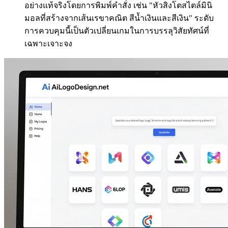
อย่างแท้จริงโดยการพิมพ์คำสั่ง เช่น "หัวสิงโตสไตล์มินิ
มอลที่สร้างจากเส้นเรขาคณิต สีน้ำเงินและสีเงิน" ระดับ
การควบคุมนี้เป็นตัวเปลี่ยนเกมในการบรรลุวิสัยทัศน์ที่
เฉพาะเจาะจง