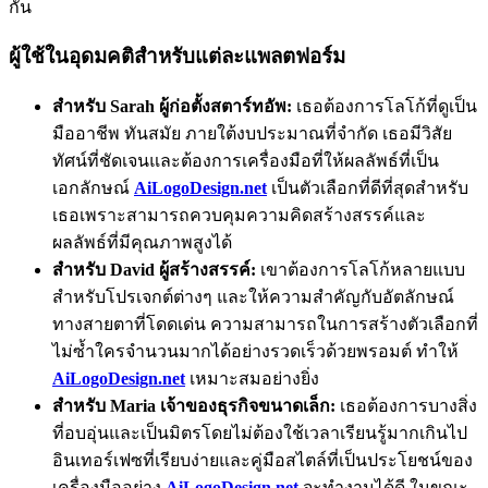
กัน
ผู้ใช้ในอุดมคติสำหรับแต่ละแพลตฟอร์ม
สำหรับ Sarah ผู้ก่อตั้งสตาร์ทอัพ:
เธอต้องการโลโก้ที่ดูเป็น
มืออาชีพ ทันสมัย ภายใต้งบประมาณที่จำกัด เธอมีวิสัย
ทัศน์ที่ชัดเจนและต้องการเครื่องมือที่ให้ผลลัพธ์ที่เป็น
เอกลักษณ์
AiLogoDesign.net
เป็นตัวเลือกที่ดีที่สุดสำหรับ
เธอเพราะสามารถควบคุมความคิดสร้างสรรค์และ
ผลลัพธ์ที่มีคุณภาพสูงได้
สำหรับ David ผู้สร้างสรรค์:
เขาต้องการโลโก้หลายแบบ
สำหรับโปรเจกต์ต่างๆ และให้ความสำคัญกับอัตลักษณ์
ทางสายตาที่โดดเด่น ความสามารถในการสร้างตัวเลือกที่
ไม่ซ้ำใครจำนวนมากได้อย่างรวดเร็วด้วยพรอมต์ ทำให้
AiLogoDesign.net
เหมาะสมอย่างยิ่ง
สำหรับ Maria เจ้าของธุรกิจขนาดเล็ก:
เธอต้องการบางสิ่ง
ที่อบอุ่นและเป็นมิตรโดยไม่ต้องใช้เวลาเรียนรู้มากเกินไป
อินเทอร์เฟซที่เรียบง่ายและคู่มือสไตล์ที่เป็นประโยชน์ของ
เครื่องมืออย่าง
AiLogoDesign.net
จะทำงานได้ดี ในขณะ