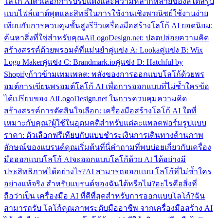
โลโก้ AI
ตัวเลือกการปรับแต่งและความหลากหลายของสไตล์
รูป
แบบไฟล์เอาต์พุตและสิทธิ์ในการใช้งานเชิงพาณิชย์
ใช้งานง่าย
เทียบกับการควบคุมขั้นสูง
รีวิวเครื่องมือสร้างโลโก้ AI ยอดนิยม:
ค้นหาสิ่งที่ใช่สำหรับคุณ
AiLogoDesign.net: ปลดปล่อยความคิด
สร้างสรรค์ด้วยพรอมต์ที่แม่นยำ
คู่แข่ง A: Looka
คู่แข่ง B: Wix
Logo Maker
คู่แข่ง C: Brandmark.io
คู่แข่ง D: Hatchful by
Shopify
ก้าวข้ามเทมเพลต: พลังของการออกแบบโลโก้ด้วยพร
อมต์
การเขียนพรอมต์โลโก้ AI เพื่อการออกแบบที่ไม่ซ้ำใคร
ข้อ
ได้เปรียบของ AiLogoDesign.net ในการควบคุมความคิด
สร้างสรรค์
การตัดสินใจเลือก: เครื่องมือสร้างโลโก้ AI ใดที่
เหมาะกับคุณ?
ผู้ใช้ในอุดมคติสำหรับแต่ละแพลตฟอร์ม
รูปแบบ
ราคา: ตัวเลือกฟรีเทียบกับแบบชำระเงิน
การเดินทางด้านภาพ
ลักษณ์ของแบรนด์คุณเริ่มต้นที่นี่
คำถามที่พบบ่อยเกี่ยวกับเครื่อง
มือออกแบบโลโก้ AI
จะออกแบบโลโก้ด้วย AI ได้อย่างมี
ประสิทธิภาพได้อย่างไร?
AI สามารถออกแบบ โลโก้ที่ไม่ซ้ำใคร
อย่างแท้จริง สำหรับแบรนด์ของฉันได้หรือไม่?
อะไรคือสิ่งที่
ถือว่าเป็น เครื่องมือ AI ที่ดีที่สุดสำหรับการออกแบบโลโก้?
ฉัน
สามารถรับ โลโก้คุณภาพระดับมืออาชีพ จากเครื่องมือสร้าง AI