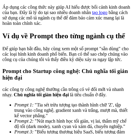
Áp dụng các công thức này giúp AI hiểu được bối cảnh kinh doanh
của bạn. Đây là lý do tại sao nhiều doanh nhân
tạo logo
bằng cách
sử dụng các mô tả ngành cụ thể để đảm bảo cảm xúc mang lại là
hoàn toàn chính xác.
Ví dụ về Prompt theo từng ngành cụ thể
Để giúp bạn bắt đầu, hãy cùng xem một số prompt "sẵn dùng" cho
các loại hình kinh doanh phổ biến. Bạn có thể sao chép chúng vào
công cụ của chúng tôi và thấy điều kỳ diệu xảy ra ngay lập tức.
Prompt cho Startup công nghệ: Chủ nghĩa tối giản
hiện đại
các công ty công nghệ thường cần trông có vẻ đổi mới và nhanh
nhạy.
Chủ nghĩa tối giản hiện đại
là tiêu chuẩn ở đây.
Prompt 1:
"Tia sét trừu tượng tạo thành hình chữ 'Z', tập
trung vào công nghệ, gradient xanh và trắng, mượt mà, thiết
kế vector phẳng."
Prompt 2:
"Nút mạch hình học tối giản, vị lai, thẩm mỹ chế
độ tối (dark mode), xanh cyan và xám đá, chuyên nghiệp."
Prompt 3:
"Biểu tượng thương hiệu SaaS, biểu tượng đám