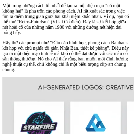
Một trong những cách tốt nhất để tạo ra một diện mạo "có một
không hai" là pha trộn các phong cách. AI rất xuất sắc trong việc
tìm ra điểm trung gian giữa hai khái niệm khác nhau. Ví dụ, bạn có
thể thử "Retro-Futurism" (Vị lai Cổ điển). Đây là sự kết hợp giữa
nét hoài cổ của những năm 1980 với những đường nét hiện đại,
bóng bẩy.
Hãy thử các prompt như "Đầu cáo hình học, phong cách Bauhaus
kết hợp với chủ nghĩa tối giản Nhật Bản, thiết kế phẳng". Điều này
tạo ra một diện mạo tinh tế mà khó có thể đạt được với các mẫu có
sẵn thông thường. Nó cho AI thấy rằng bạn muốn một định hướng
nghệ thuật cụ thể, chứ không chỉ là một biểu tượng clip-art chung
chung.