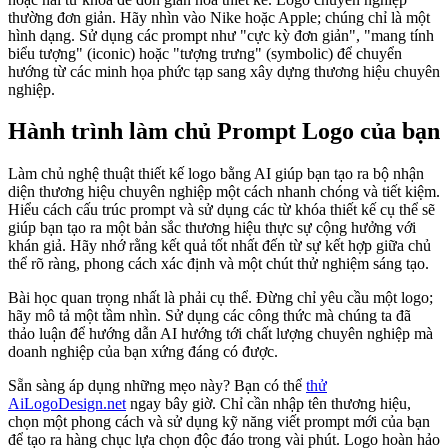
thường đơn giản. Hãy nhìn vào Nike hoặc Apple; chúng chỉ là một
hình dạng. Sử dụng các prompt như "cực kỳ đơn giản", "mang tính
biểu tượng" (iconic) hoặc "tượng trưng" (symbolic) để chuyển
hướng từ các minh họa phức tạp sang xây dựng thương hiệu chuyên
nghiệp.
Hành trình làm chủ Prompt Logo của bạn
Làm chủ nghệ thuật thiết kế logo bằng AI giúp bạn tạo ra bộ nhận
diện thương hiệu chuyên nghiệp một cách nhanh chóng và tiết kiệm.
Hiểu cách cấu trúc prompt và sử dụng các từ khóa thiết kế cụ thể sẽ
giúp bạn tạo ra một bản sắc thương hiệu thực sự cộng hưởng với
khán giả. Hãy nhớ rằng kết quả tốt nhất đến từ sự kết hợp giữa chủ
thể rõ ràng, phong cách xác định và một chút thử nghiệm sáng tạo.
Bài học quan trọng nhất là phải cụ thể. Đừng chỉ yêu cầu một logo;
hãy mô tả một tầm nhìn. Sử dụng các công thức mà chúng ta đã
thảo luận để hướng dẫn AI hướng tới chất lượng chuyên nghiệp mà
doanh nghiệp của bạn xứng đáng có được.
Sẵn sàng áp dụng những mẹo này? Bạn có thể
thử
AiLogoDesign.net
ngay bây giờ. Chỉ cần nhập tên thương hiệu,
chọn một phong cách và sử dụng kỹ năng viết prompt mới của bạn
để tạo ra hàng chục lựa chọn độc đáo trong vài phút. Logo hoàn hảo