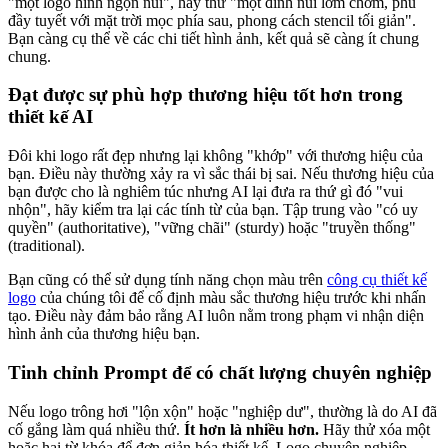
"một logo hình ngọn núi", hãy thử "một đỉnh núi lởm chởm, phủ
đầy tuyết với mặt trời mọc phía sau, phong cách stencil tối giản".
Bạn càng cụ thể về các chi tiết hình ảnh, kết quả sẽ càng ít chung
chung.
Đạt được sự phù hợp thương hiệu tốt hơn trong
thiết kế AI
Đôi khi logo rất đẹp nhưng lại không "khớp" với thương hiệu của
bạn. Điều này thường xảy ra vì sắc thái bị sai. Nếu thương hiệu của
bạn được cho là nghiêm túc nhưng AI lại đưa ra thứ gì đó "vui
nhộn", hãy kiểm tra lại các tính từ của bạn. Tập trung vào "có uy
quyền" (authoritative), "vững chãi" (sturdy) hoặc "truyền thống"
(traditional).
Bạn cũng có thể sử dụng tính năng chọn màu trên
công cụ thiết kế
logo
của chúng tôi để cố định màu sắc thương hiệu trước khi nhấn
tạo. Điều này đảm bảo rằng AI luôn nằm trong phạm vi nhận diện
hình ảnh của thương hiệu bạn.
Tinh chỉnh Prompt để có chất lượng chuyên nghiệp
Nếu logo trông hơi "lộn xộn" hoặc "nghiệp dư", thường là do AI đã
cố gắng làm quá nhiều thứ.
Ít hơn là nhiều hơn.
Hãy thử xóa một
hoặc hai từ khóa để đơn giản hóa thiết kế. Logo chuyên nghiệp