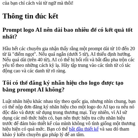
của bạn chỉ cách vài từ ngữ mà thôi!
Thông tin đúc kết
Prompt logo AI nên dài bao nhiêu để có kết quả tốt
nhất?
Hầu hết các chuyên gia nhận thấy rằng một prompt dài từ 10 đến 20
từ là "điểm ngọt". Nếu quá ngắn (dưới 5 từ), AI thiếu định hướng.
Nếu quá dài (trên 40 từ), AI có thể bị bối rối và bắt đầu pha trộn các
yếu tố theo những cách kỳ lạ. Hãy tập trung vào các tính từ có tác
động cao và các danh từ rõ ràng.
Tôi có thể đăng ký nhãn hiệu cho logo được tạo
bằng prompt AI không?
Luật nhãn hiệu khác nhau tùy theo quốc gia, nhưng nhìn chung, bạn
có thể nộp đơn đăng ký nhãn hiệu cho một logo do AI tạo ra nếu nó
độc đáo và được sử dụng trong thương mại. Tuy nhiên, vì AI sử
dụng các mô thức hiện có, bạn nên thực hiện tra cứu nhãn hiệu
trước để đảm bảo thiết kế của mình không vô tình giống một thương
hiệu hiện có quá mức. Bạn có thể
bắt đầu thiết kế
và sau đó tham
khảo ý kiến chuyên gia pháp lý để an tâm.