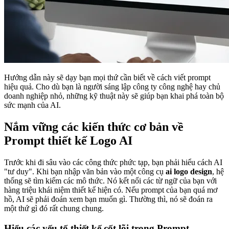
Hướng dẫn này sẽ dạy bạn mọi thứ cần biết về cách viết prompt
hiệu quả. Cho dù bạn là người sáng lập công ty công nghệ hay chủ
doanh nghiệp nhỏ, những kỹ thuật này sẽ giúp bạn khai phá toàn bộ
sức mạnh của AI.
Nắm vững các kiến thức cơ bản về
Prompt thiết kế Logo AI
Trước khi đi sâu vào các công thức phức tạp, bạn phải hiểu cách AI
"tư duy". Khi bạn nhập văn bản vào một công cụ
ai logo design
, hệ
thống sẽ tìm kiếm các mô thức. Nó kết nối các từ ngữ của bạn với
hàng triệu khái niệm thiết kế hiện có. Nếu prompt của bạn quá mơ
hồ, AI sẽ phải đoán xem bạn muốn gì. Thường thì, nó sẽ đoán ra
một thứ gì đó rất chung chung.
Hiểu các yếu tố thiết kế cốt lõi trong Prompt