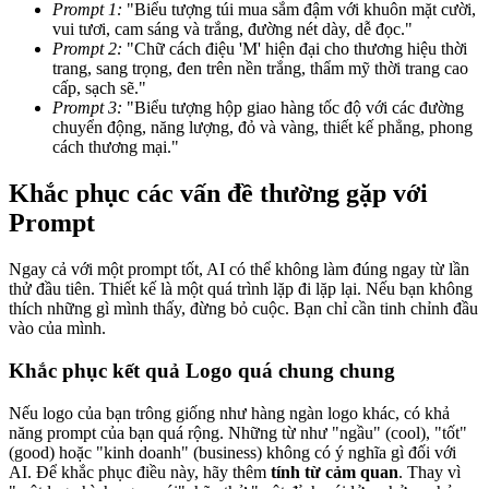
Prompt 1:
"Biểu tượng túi mua sắm đậm với khuôn mặt cười,
vui tươi, cam sáng và trắng, đường nét dày, dễ đọc."
Prompt 2:
"Chữ cách điệu 'M' hiện đại cho thương hiệu thời
trang, sang trọng, đen trên nền trắng, thẩm mỹ thời trang cao
cấp, sạch sẽ."
Prompt 3:
"Biểu tượng hộp giao hàng tốc độ với các đường
chuyển động, năng lượng, đỏ và vàng, thiết kế phẳng, phong
cách thương mại."
Khắc phục các vấn đề thường gặp với
Prompt
Ngay cả với một prompt tốt, AI có thể không làm đúng ngay từ lần
thử đầu tiên. Thiết kế là một quá trình lặp đi lặp lại. Nếu bạn không
thích những gì mình thấy, đừng bỏ cuộc. Bạn chỉ cần tinh chỉnh đầu
vào của mình.
Khắc phục kết quả Logo quá chung chung
Nếu logo của bạn trông giống như hàng ngàn logo khác, có khả
năng prompt của bạn quá rộng. Những từ như "ngầu" (cool), "tốt"
(good) hoặc "kinh doanh" (business) không có ý nghĩa gì đối với
AI. Để khắc phục điều này, hãy thêm
tính từ cảm quan
. Thay vì