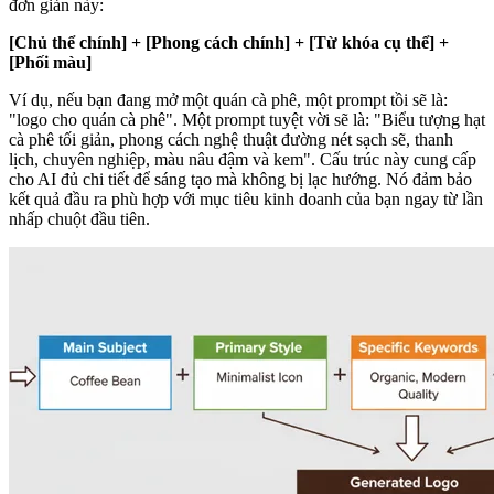
đơn giản này:
[Chủ thể chính] + [Phong cách chính] + [Từ khóa cụ thể] +
[Phối màu]
Ví dụ, nếu bạn đang mở một quán cà phê, một prompt tồi sẽ là:
"logo cho quán cà phê". Một prompt tuyệt vời sẽ là: "Biểu tượng hạt
cà phê tối giản, phong cách nghệ thuật đường nét sạch sẽ, thanh
lịch, chuyên nghiệp, màu nâu đậm và kem". Cấu trúc này cung cấp
cho AI đủ chi tiết để sáng tạo mà không bị lạc hướng. Nó đảm bảo
kết quả đầu ra phù hợp với mục tiêu kinh doanh của bạn ngay từ lần
nhấp chuột đầu tiên.