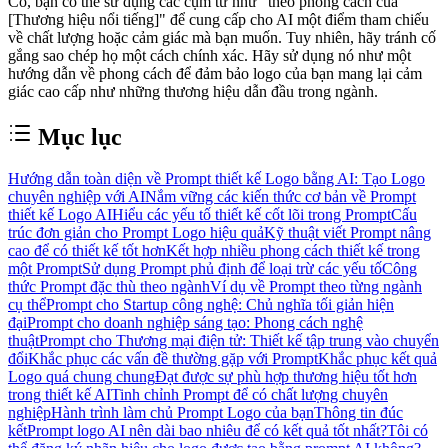
Có, bạn có thể sử dụng các cụm từ như "theo phong cách của
[Thương hiệu nổi tiếng]" để cung cấp cho AI một điểm tham chiếu
về chất lượng hoặc cảm giác mà bạn muốn. Tuy nhiên, hãy tránh cố
gắng sao chép họ một cách chính xác. Hãy sử dụng nó như một
hướng dẫn về phong cách để đảm bảo logo của bạn mang lại cảm
giác cao cấp như những thương hiệu dẫn đầu trong ngành.
Mục lục
Hướng dẫn toàn diện về Prompt thiết kế Logo bằng AI: Tạo Logo
chuyên nghiệp với AI
Nắm vững các kiến thức cơ bản về Prompt
thiết kế Logo AI
Hiểu các yếu tố thiết kế cốt lõi trong Prompt
Cấu
trúc đơn giản cho Prompt Logo hiệu quả
Kỹ thuật viết Prompt nâng
cao để có thiết kế tốt hơn
Kết hợp nhiều phong cách thiết kế trong
một Prompt
Sử dụng Prompt phủ định để loại trừ các yếu tố
Công
thức Prompt đặc thù theo ngành
Ví dụ về Prompt theo từng ngành
cụ thể
Prompt cho Startup công nghệ: Chủ nghĩa tối giản hiện
đại
Prompt cho doanh nghiệp sáng tạo: Phong cách nghệ
thuật
Prompt cho Thương mại điện tử: Thiết kế tập trung vào chuyển
đổi
Khắc phục các vấn đề thường gặp với Prompt
Khắc phục kết quả
Logo quá chung chung
Đạt được sự phù hợp thương hiệu tốt hơn
trong thiết kế AI
Tinh chỉnh Prompt để có chất lượng chuyên
nghiệp
Hành trình làm chủ Prompt Logo của bạn
Thông tin đúc
kết
Prompt logo AI nên dài bao nhiêu để có kết quả tốt nhất?
Tôi có