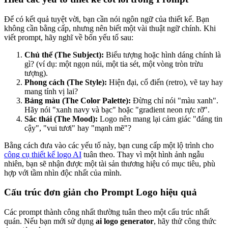
Để có kết quả tuyệt vời, bạn cần nói ngôn ngữ của thiết kế. Bạn
không cần bằng cấp, nhưng nên biết một vài thuật ngữ chính. Khi
viết prompt, hãy nghĩ về bốn yếu tố sau:
Chủ thể (The Subject):
Biểu tượng hoặc hình dáng chính là
gì? (ví dụ: một ngọn núi, một tia sét, một vòng tròn trừu
tượng).
Phong cách (The Style):
Hiện đại, cổ điển (retro), vẽ tay hay
mang tính vị lai?
Bảng màu (The Color Palette):
Đừng chỉ nói "màu xanh".
Hãy nói "xanh navy và bạc" hoặc "gradient neon rực rỡ".
Sắc thái (The Mood):
Logo nên mang lại cảm giác "đáng tin
cậy", "vui tươi" hay "mạnh mẽ"?
Bằng cách đưa vào các yếu tố này, bạn cung cấp một lộ trình cho
công cụ thiết kế logo AI
tuân theo. Thay vì một hình ảnh ngẫu
nhiên, bạn sẽ nhận được một tài sản thương hiệu có mục tiêu, phù
hợp với tầm nhìn độc nhất của mình.
Cấu trúc đơn giản cho Prompt Logo hiệu quả
Các prompt thành công nhất thường tuân theo một cấu trúc nhất
quán. Nếu bạn mới sử dụng
ai logo generator
, hãy thử công thức