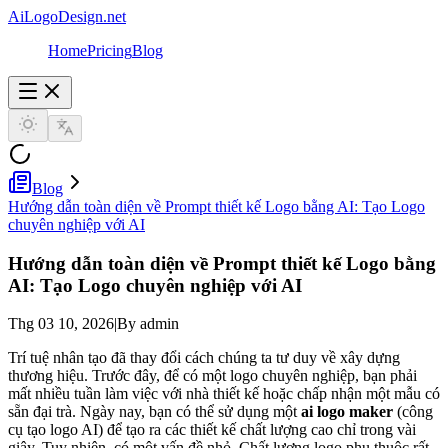
AiLogoDesign.net
Home
Pricing
Blog
Blog
Hướng dẫn toàn diện về Prompt thiết kế Logo bằng AI: Tạo Logo
chuyên nghiệp với AI
Hướng dẫn toàn diện về Prompt thiết kế Logo bằng
AI: Tạo Logo chuyên nghiệp với AI
Thg 03 10, 2026
|
By admin
Trí tuệ nhân tạo đã thay đổi cách chúng ta tư duy về xây dựng
thương hiệu. Trước đây, để có một logo chuyên nghiệp, bạn phải
mất nhiều tuần làm việc với nhà thiết kế hoặc chấp nhận một mẫu có
sẵn đại trà. Ngày nay, bạn có thể sử dụng một
ai logo maker
(công
cụ tạo logo AI) để tạo ra các thiết kế chất lượng cao chỉ trong vài
giây. Tuy nhiên, có một vấn đề nhỏ. Chất lượng logo phụ thuộc rất