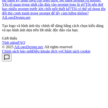
thể đăng ký nhãn hiệu cho logo được tạo bằng prompt AI không?
Yếu tố quan trọng nhất cần đưa vào prompt logo là gì?
Tôi nên thử
bao nhiêu prompt trước khi chốt một thiết kế?
Tôi có thể sử dụng tên
đối thủ cạnh tranh trong prompt để lấy cảm hứng không?
AiLogoDesign.net
Tạo logo và hình ảnh tùy chỉnh dễ dàng bằng cách chọn kiểu dáng
và tạo hình ảnh dựa trên lời nhắc độc đáo của bạn.
Giới thiệu
Tính năng
FAQ
© 2025
AiLogoDesign.net
, All rights reserved
Chính sách bảo mật
Điều khoản dịch vụ
Chính sách cookie