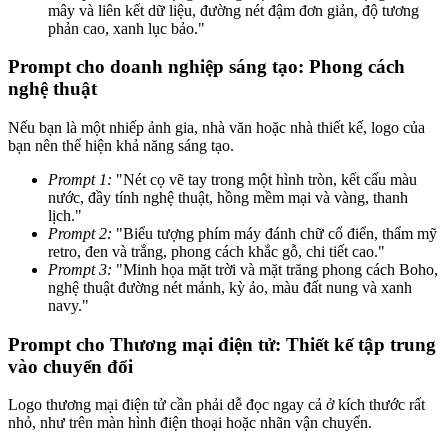
mây và liên kết dữ liệu, đường nét đậm đơn giản, độ tương
phản cao, xanh lục bảo."
Prompt cho doanh nghiệp sáng tạo: Phong cách
nghệ thuật
Nếu bạn là một nhiếp ảnh gia, nhà văn hoặc nhà thiết kế, logo của
bạn nên thể hiện khả năng sáng tạo.
Prompt 1:
"Nét cọ vẽ tay trong một hình tròn, kết cấu màu
nước, đầy tính nghệ thuật, hồng mềm mại và vàng, thanh
lịch."
Prompt 2:
"Biểu tượng phím máy đánh chữ cổ điển, thẩm mỹ
retro, đen và trắng, phong cách khắc gỗ, chi tiết cao."
Prompt 3:
"Minh họa mặt trời và mặt trăng phong cách Boho,
nghệ thuật đường nét mảnh, kỳ ảo, màu đất nung và xanh
navy."
Prompt cho Thương mại điện tử: Thiết kế tập trung
vào chuyển đổi
Logo thương mại điện tử cần phải dễ đọc ngay cả ở kích thước rất
nhỏ, như trên màn hình điện thoại hoặc nhãn vận chuyển.