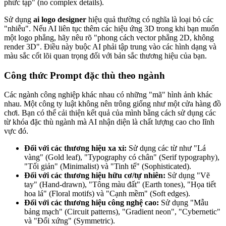
phức tạp" (no complex details).
Sử dụng
ai logo designer
hiệu quả thường có nghĩa là loại bỏ các
"nhiễu". Nếu AI liên tục thêm các hiệu ứng 3D trong khi bạn muốn
một logo phẳng, hãy nêu rõ "phong cách vector phẳng 2D, không
render 3D". Điều này buộc AI phải tập trung vào các hình dạng và
màu sắc cốt lõi quan trọng đối với bản sắc thương hiệu của bạn.
Công thức Prompt đặc thù theo ngành
Các ngành công nghiệp khác nhau có những "mã" hình ảnh khác
nhau. Một công ty luật không nên trông giống như một cửa hàng đồ
chơi. Bạn có thể cải thiện kết quả của mình bằng cách sử dụng các
từ khóa đặc thù ngành mà AI nhận diện là chất lượng cao cho lĩnh
vực đó.
Đối với các thương hiệu xa xỉ:
Sử dụng các từ như "Lá
vàng" (Gold leaf), "Typography có chân" (Serif typography),
"Tối giản" (Minimalist) và "Tinh tế" (Sophisticated).
Đối với các thương hiệu hữu cơ/tự nhiên:
Sử dụng "Vẽ
tay" (Hand-drawn), "Tông màu đất" (Earth tones), "Họa tiết
hoa lá" (Floral motifs) và "Cạnh mềm" (Soft edges).
Đối với các thương hiệu công nghệ cao:
Sử dụng "Mẫu
bảng mạch" (Circuit patterns), "Gradient neon", "Cybernetic"
và "Đối xứng" (Symmetric).