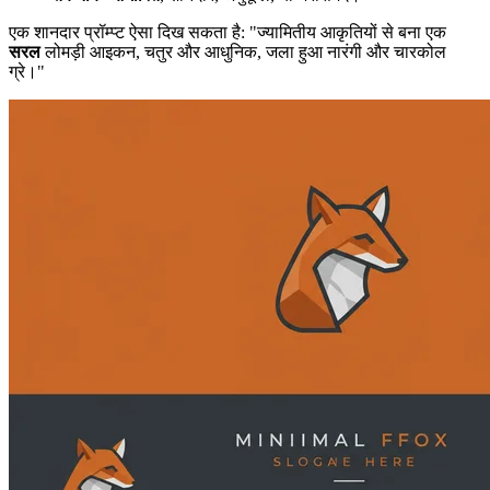
एक शानदार प्रॉम्प्ट ऐसा दिख सकता है: "ज्यामितीय आकृतियों से बना एक
सरल
लोमड़ी आइकन, चतुर और आधुनिक, जला हुआ नारंगी और चारकोल
ग्रे।"