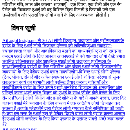
गतिशील गति, लाल और काला" आज़माएँ। एक विषय, एक शैली और एक रंग
पैलेट को मिलाकर एआई को वह विशिष्ट दिशा मिलती है जिसकी उसे एक
उल्लेखनीय और प्रासंगिक लोगो बनाने के लिए आवश्यकता होती है।
विषय सूची
AiLogoDesign.net से 30 AI लोगो डिज़ाइन: उदाहरण और प्रॉम्प्ट्स
आपके
ब्रांड के लिए एआई लोगो डिज़ाइन प्रेरणा की शक्ति
विज़ुअल उदाहरण:
रचनात्मकता जगाने और आत्मविश्वास बढ़ाने का माध्यम
प्रॉम्प्ट्स को समझना:
कस्टम एआई लोगो के लिए आपका खाका
एआई से बने शानदार लोगो देखें: हमारा
चयनित शोकेस
सरल और आधुनिक एआई लोगो उदाहरण (प्रॉम्प्ट्स के
साथ)
क्रिएटिव ब्रांडों के लिए गतिशील और चंचल एआई लोगो डिज़ाइन
गंभीर
व्यवसायों के लिए पेशेवर एआई ब्रांड मार्क्स
उद्योग-विशिष्ट एआई लोगो प्रेरणा
(टेक, भोजन, सेवाएँ और अधिक)
आपका एआई लोगो शोकेस: प्रेरणा से सृजन
तक
अपना स्वयं का प्रभावी लोगो प्रॉम्प्ट तैयार करना: युक्तियाँ और
तरकीबें
अपने ब्रांड के लिए अपने एआई-जनरेटेड डिज़ाइन को अनुकूलित और
परिपूर्ण करना
अपने ब्रांड विज़न को एआई के साथ जीवंत होते देखने के लिए
तैयार हैं?
एआई लोगो निर्माण और हमारे शोकेस के बारे में आपके प्रश्न, उत्तर दिए
गए
क्या एआई मेरे व्यवसाय के लिए वास्तव में एक अद्वितीय लोगो डिज़ाइन कर
सकता है?
आपके प्लेटफ़ॉर्म द्वारा पेशेवर लोगो गुणवत्ता कैसे सुनिश्चित की जाती
है?
क्या इस तरह के एआई टूल से पेशेवर दिखने वाला लोगो प्राप्त करना आसान
है?
एआई लोगो जनरेटर के लिए किस प्रकार के प्रॉम्प्ट सबसे अच्छे काम करते
हैं?
AiLogoDesign.net