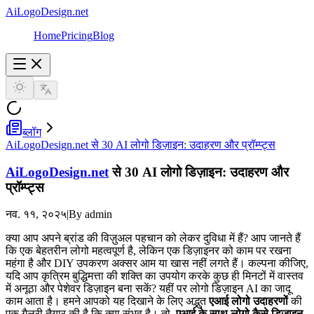
AiLogoDesign.net
Home
Pricing
Blog
ब्लॉग
AiLogoDesign.net से 30 AI लोगो डिज़ाइन: उदाहरण और प्रॉम्प्ट्स
AiLogoDesign.net
से 30 AI लोगो डिज़ाइन: उदाहरण और
प्रॉम्प्ट्स
नव. ११, २०२५
|
By admin
क्या आप अपने ब्रांड की विज़ुअल पहचान को लेकर दुविधा में हैं? आप जानते हैं
कि एक बेहतरीन लोगो महत्वपूर्ण है, लेकिन एक डिज़ाइनर को काम पर रखना
महंगा है और DIY उपकरण अक्सर आम या खास नहीं लगते हैं। कल्पना कीजिए,
यदि आप कृत्रिम बुद्धिमत्ता की शक्ति का उपयोग करके कुछ ही मिनटों में वास्तव
में अनूठा और पेशेवर डिज़ाइन बना सकें? यहीं पर लोगो डिज़ाइन AI का जादू
काम आता है। हमने आपको यह दिखाने के लिए अद्भुत
एआई लोगो उदाहरणों
की
एक गैलरी तैयार की है कि क्या संभव है। तो,
एआई के साथ लोगो कैसे डिज़ाइन