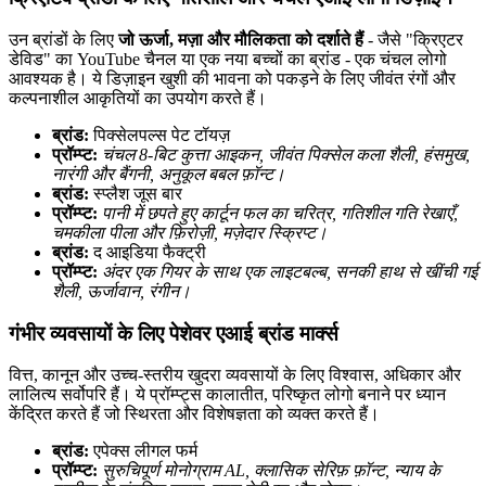
उन ब्रांडों के लिए
जो ऊर्जा, मज़ा और मौलिकता को दर्शाते हैं
- जैसे "क्रिएटर
डेविड" का YouTube चैनल या एक नया बच्चों का ब्रांड - एक चंचल लोगो
आवश्यक है। ये डिज़ाइन खुशी की भावना को पकड़ने के लिए जीवंत रंगों और
कल्पनाशील आकृतियों का उपयोग करते हैं।
ब्रांड:
पिक्सेलपल्स पेट टॉयज़
प्रॉम्प्ट:
चंचल 8-बिट कुत्ता आइकन, जीवंत पिक्सेल कला शैली, हंसमुख,
नारंगी और बैंगनी, अनुकूल बबल फ़ॉन्ट।
ब्रांड:
स्प्लैश जूस बार
प्रॉम्प्ट:
पानी में छपते हुए कार्टून फल का चरित्र, गतिशील गति रेखाएँ,
चमकीला पीला और फ़िरोज़ी, मज़ेदार स्क्रिप्ट।
ब्रांड:
द आइडिया फैक्ट्री
प्रॉम्प्ट:
अंदर एक गियर के साथ एक लाइटबल्ब, सनकी हाथ से खींची गई
शैली, ऊर्जावान, रंगीन।
गंभीर व्यवसायों के लिए पेशेवर एआई ब्रांड मार्क्स
वित्त, कानून और उच्च-स्तरीय खुदरा व्यवसायों के लिए विश्वास, अधिकार और
लालित्य सर्वोपरि हैं। ये प्रॉम्प्ट्स कालातीत, परिष्कृत लोगो बनाने पर ध्यान
केंद्रित करते हैं जो स्थिरता और विशेषज्ञता को व्यक्त करते हैं।
ब्रांड:
एपेक्स लीगल फर्म
प्रॉम्प्ट:
सुरुचिपूर्ण मोनोग्राम AL, क्लासिक सेरिफ़ फ़ॉन्ट, न्याय के