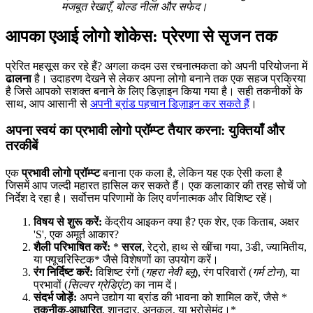
मजबूत रेखाएँ, बोल्ड नीला और सफेद।
आपका एआई लोगो शोकेस: प्रेरणा से सृजन तक
प्रेरित महसूस कर रहे हैं? अगला कदम उस रचनात्मकता को अपनी परियोजना में
ढालना
है। उदाहरण देखने से लेकर अपना लोगो बनाने तक एक सहज प्रक्रिया
है जिसे आपको सशक्त बनाने के लिए डिज़ाइन किया गया है। सही तकनीकों के
साथ, आप आसानी से
अपनी ब्रांड पहचान डिज़ाइन कर सकते हैं
।
अपना स्वयं का प्रभावी लोगो प्रॉम्प्ट तैयार करना: युक्तियाँ और
तरकीबें
एक
प्रभावी लोगो प्रॉम्प्ट
बनाना एक कला है, लेकिन यह एक ऐसी कला है
जिसमें आप जल्दी महारत हासिल कर सकते हैं। एक कलाकार की तरह सोचें जो
निर्देश दे रहा है। सर्वोत्तम परिणामों के लिए वर्णनात्मक और विशिष्ट रहें।
विषय से शुरू करें:
केंद्रीय आइकन क्या है? एक शेर, एक किताब, अक्षर
'S', एक अमूर्त आकार?
शैली परिभाषित करें:
*
सरल
, रेट्रो, हाथ से खींचा गया, 3डी, ज्यामितीय,
या फ्यूचरिस्टिक* जैसे विशेषणों का उपयोग करें।
रंग निर्दिष्ट करें:
विशिष्ट रंगों (
गहरा नेवी ब्लू
), रंग परिवारों (
गर्म टोन
), या
प्रभावों (
सिल्वर ग्रेडिएंट
) का नाम दें।
संदर्भ जोड़ें:
अपने उद्योग या ब्रांड की भावना को शामिल करें, जैसे *
तकनीक-आधारित
, शानदार, अनुकूल, या भरोसेमंद।*